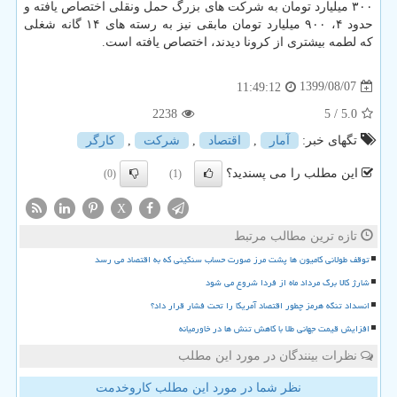
۳۰۰ میلیارد تومان به شرکت های بزرگ حمل ونقلی اختصاص یافته و
حدود ۴، ۹۰۰ میلیارد تومان مابقی نیز به رسته های ۱۴ گانه شغلی
که لطمه بیشتری از کرونا دیدند، اختصاص یافته است.
1399/08/07
11:49:12
2238
/ 5
5.0
تگهای خبر:
آمار
,
اقتصاد
,
شركت
,
كارگر
این مطلب را می پسندید؟
(0)
(1)
X
تازه ترین مطالب مرتبط
توقف طولانی کامیون ها پشت مرز صورت حساب سنگینی که به اقتصاد می رسد
شارژ کالا برگ مرداد ماه از فردا شروع می شود
انسداد تنگه هرمز چطور اقتصاد آمریکا را تحت فشار قرار داد؟
افزایش قیمت جهانی طلا با کاهش تنش ها در خاورمیانه
نظرات بینندگان در مورد این مطلب
نظر شما در مورد این مطلب کاروخدمت