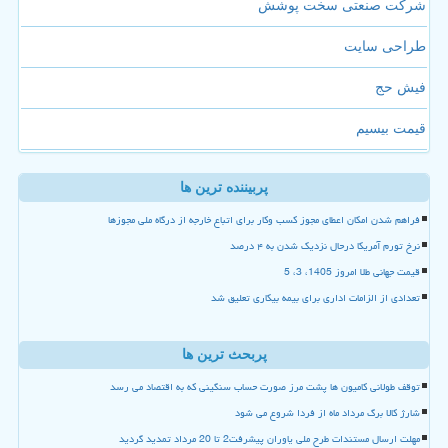
شرکت صنعتی سخت پوشش
طراحی سایت
فیش حج
قیمت بیسیم
پربیننده ترین ها
فراهم شدن امکان اعطای مجوز کسب وکار برای اتباع خارجه از درگاه ملی مجوزها
نرخ تورم آمریکا درحال نزدیک شدن به ۴ درصد
قیمت جهانی طلا امروز 1405، 3، 5
تعدادی از الزامات اداری برای بیمه بیکاری تعلیق شد
پربحث ترین ها
توقف طولانی کامیون ها پشت مرز صورت حساب سنگینی که به اقتصاد می رسد
شارژ کالا برگ مرداد ماه از فردا شروع می شود
مهلت ارسال مستندات طرح ملی یاوران پیشرفت2 تا 20 مرداد تمدید گردید