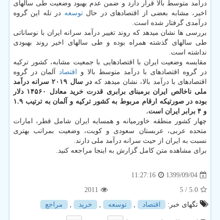
درآمد متوسط بالا قرار دارد و ضمن عدم بهبود وضعیت طی سالهای
اخیر، مشابه بعضی از اقتصادهای در حال
توسعه
در تله این گروه
درآمدی گرفتار شده است.
بررسی ها نشان میدهد که روند تغییر درآمد سرانه ایران با نوساناتی
طی سالهای گذشته همراه بوده و طی سالهای اخیر روند بهبودی
نداشته است.
مقایسه وضعیت ایران با اقتصادهایی با جمعیت مشابه، کشور ترکیه
در گروه اقتصادهای با درآمد متوسط بالا و
اقتصاد
آلمان در گروه
اقتصادهای با درآمد بالا، نشان میدهد که
در سال ۲۰۱۹ سرانه درآمد
ملی ناخالص ایران برمبنای برابری قدرت خرید معادل ۱۴۵۶۰ دلار
بوده در صورتیکه ارقام مربوط به کشور ترکیه و آلمان به ترتیب ۱.۹
و ۴ برابر ایران است.
چهار کشور منطقه خاورمیانه و همسایه ایران شامل قطر، امارات‏
متحده ‏عربی، عربستان‏ سعودی و کویت، وضعیت بمراتب بهتری
نسبت به ایران از حیث سرانه درآمد ملی دارند.
برای مشاهده متن کامل گزارش به اینجا مراجعه کنید.
1399/09/04
11:27:16
2011
/ 5
5.0
تگهای خبر:
اقتصاد
,
توسعه
,
خرید
,
مراجع