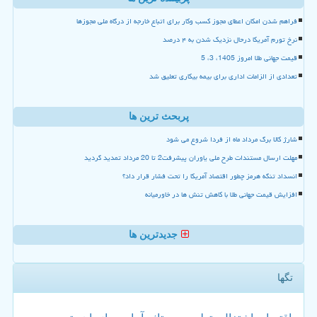
فراهم شدن امکان اعطای مجوز کسب وکار برای اتباع خارجه از درگاه ملی مجوزها
نرخ تورم آمریکا درحال نزدیک شدن به ۴ درصد
قیمت جهانی طلا امروز 1405، 3، 5
تعدادی از الزامات اداری برای بیمه بیکاری تعلیق شد
پربحث ترین ها
شارژ کالا برگ مرداد ماه از فردا شروع می شود
مهلت ارسال مستندات طرح ملی یاوران پیشرفت2 تا 20 مرداد تمدید گردید
انسداد تنگه هرمز چطور اقتصاد آمریکا را تحت فشار قرار داد؟
افزایش قیمت جهانی طلا با کاهش تنش ها در خاورمیانه
جدیدترین ها
تگها