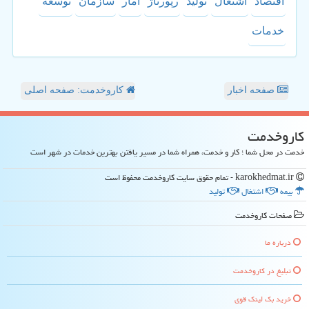
اقتصاد
اشتغال
تولید
رپورتاژ
آمار
سازمان
توسعه
خدمات
صفحه اخبار
کاروخدمت: صفحه اصلی
كاروخدمت
خدمت در محل شما ؛ کار و خدمت، همراه شما در مسیر یافتن بهترین خدمات در شهر است
karokhedmat.ir - تمام حقوق سایت كاروخدمت محفوظ است
بیمه
اشتغال
تولید
صفحات كاروخدمت
درباره ما
تبلیغ در كاروخدمت
خرید بک لینک قوی