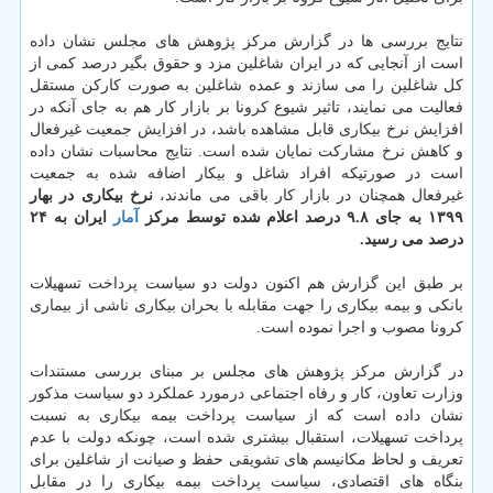
نتایج بررسی ها در گزارش مرکز پژوهش های مجلس نشان داده
است از آنجایی که در ایران شاغلین مزد و حقوق بگیر درصد کمی از
کل شاغلین را می سازند و عمده شاغلین به صورت کارکن مستقل
فعالیت می نمایند، تاثیر شیوع کرونا بر بازار کار هم به جای آنکه در
افزایش نرخ بیکاری قابل مشاهده باشد، در افزایش جمعیت غیرفعال
و کاهش نرخ مشارکت نمایان شده است. نتایج محاسبات نشان داده
است در صورتیکه افراد شاغل و بیکار اضافه شده به جمعیت
غیرفعال همچنان در بازار کار باقی می ماندند،
نرخ بیکاری در بهار
۱۳۹۹ به جای ۹.۸ درصد اعلام شده توسط مرکز
آمار
ایران به ۲۴
درصد می رسید.
بر طبق این گزارش هم اکنون دولت دو سیاست پرداخت تسهیلات
بانکی و بیمه بیکاری را جهت مقابله با بحران بیکاری ناشی از بیماری
کرونا مصوب و اجرا نموده است.
در گزارش مرکز پژوهش های مجلس بر مبنای بررسی مستندات
وزارت تعاون، کار و رفاه اجتماعی درمورد عملکرد دو سیاست مذکور
نشان داده است که از سیاست پرداخت بیمه بیکاری به نسبت
پرداخت تسهیلات، استقبال بیشتری شده است، چونکه دولت با عدم
تعریف و لحاظ مکانیسم های تشویقی حفظ و صیانت از شاغلین برای
بنگاه های اقتصادی، سیاست پرداخت بیمه بیکاری را در مقابل