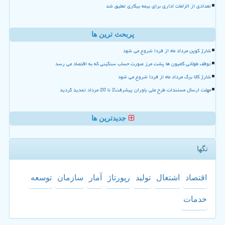
تعدادی از الزامات اداری برای بیمه بیکاری تعلیق شد
پربحث ترین ها
شارژ کوپن مرداد ماه از فردا شروع می شود
توقف طولانی کامیون ها پشت مرز صورت حساب سنگینی که به اقتصاد می رسد
شارژ کالا برگ مرداد ماه از فردا شروع می شود
مهلت ارسال مستندات طرح ملی یاوران پیشرفت2 تا 20 مرداد تمدید گردید
جدیدترین ها
تگها
اقتصاد
اشتغال
تولید
رپورتاژ
آمار
سازمان
توسعه
خدمات