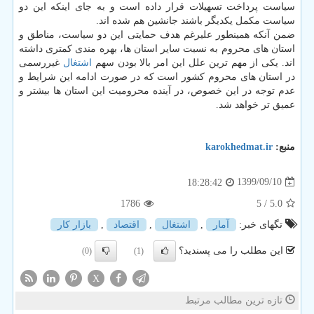
سیاست پرداخت تسهیلات قرار داده است و به جای اینکه این دو
سیاست مکمل یکدیگر باشند جانشین هم شده اند.
ضمن آنکه همینطور علیرغم هدف حمایتی این دو سیاست، مناطق و
استان های محروم به نسبت سایر استان ها، بهره مندی کمتری داشته
اند. یکی از مهم ترین علل این امر بالا بودن سهم
اشتغال
غیررسمی
در استان های محروم کشور است که در صورت ادامه این شرایط و
عدم توجه در این خصوص، در آینده محرومیت این استان ها بیشتر و
عمیق تر خواهد شد.
منبع:
karokhedmat.ir
1399/09/10
18:28:42
1786
/ 5
5.0
تگهای خبر:
آمار
,
اشتغال
,
اقتصاد
,
بازار كار
این مطلب را می پسندید؟
(0)
(1)
X
تازه ترین مطالب مرتبط