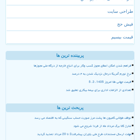
طراحی سایت
فیش حج
قیمت بیسیم
پربیننده ترین ها
فراهم شدن امکان اعطای مجوز کسب وکار برای اتباع خارجه از درگاه ملی مجوزها
نرخ تورم آمریکا درحال نزدیک شدن به ۴ درصد
قیمت جهانی طلا امروز 1405، 3، 5
تعدادی از الزامات اداری برای بیمه بیکاری تعلیق شد
پربحث ترین ها
توقف طولانی کامیون ها پشت مرز صورت حساب سنگینی که به اقتصاد می رسد
شارژ کالا برگ مرداد ماه از فردا شروع می شود
مهلت ارسال مستندات طرح ملی یاوران پیشرفت2 تا 20 مرداد تمدید گردید