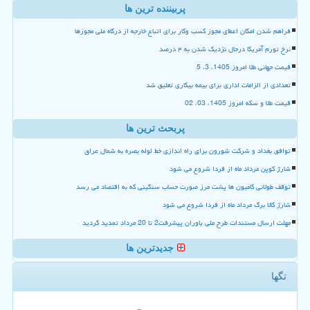
پربیننده ترین ها
فراهم شدن امکان اعطای مجوز کسب وکار برای اتباع خارجه از درگاه ملی مجوزها
نرخ تورم آمریکا درحال نزدیک شدن به ۴ درصد
قیمت جهانی طلا امروز 1405، 3، 5
تعدادی از الزامات اداری برای بیمه بیکاری تعلیق شد
قیمت طلا و سکه امروز 1405، 03، 02
پربحث ترین ها
توافق بغداد و شرکت شورون برای راه اندازی خط لوله بصره به شمال عراق
شارژ کوپن مرداد ماه از فردا شروع می شود
توقف طولانی کامیون ها پشت مرز صورت حساب سنگینی که به اقتصاد می رسد
شارژ کالا برگ مرداد ماه از فردا شروع می شود
مهلت ارسال مستندات طرح ملی یاوران پیشرفت2 تا 20 مرداد تمدید گردید
جدیدترین ها
تگها