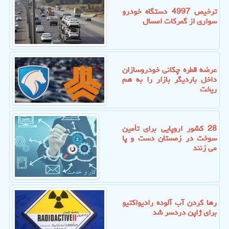
ترخیص 4997 دستگاه خودرو
سواری از گمرکات امسال
عرضه قطره چکانی خودروسازان
داخل باردیگر بازار را به هم
ریخت
28 کشور اروپایی برای تأمین
سوخت در زمستان دست و پا
می زنند
رها کردن آب آلوده رادیواکتیو
برای ژاپن دردسر شد