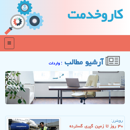
كاروخدمت
منو
آرشیو مطالب
: واردات
رویترز:
۳۰ روز تا زمین گیری گسترده