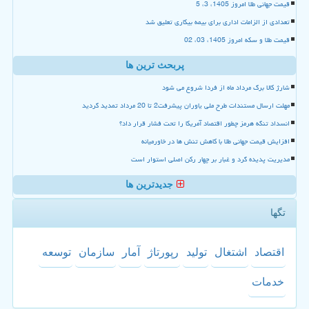
قیمت جهانی طلا امروز 1405، 3، 5
تعدادی از الزامات اداری برای بیمه بیکاری تعلیق شد
قیمت طلا و سکه امروز 1405، 03، 02
پربحث ترین ها
شارژ کالا برگ مرداد ماه از فردا شروع می شود
مهلت ارسال مستندات طرح ملی یاوران پیشرفت2 تا 20 مرداد تمدید گردید
انسداد تنگه هرمز چطور اقتصاد آمریکا را تحت فشار قرار داد؟
افزایش قیمت جهانی طلا با کاهش تنش ها در خاورمیانه
مدیریت پدیده گرد و غبار بر چهار رکن اصلی استوار است
جدیدترین ها
تگها
اقتصاد
اشتغال
تولید
رپورتاژ
آمار
سازمان
توسعه
خدمات