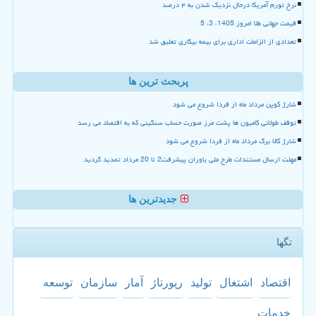
نرخ تورم آمریکا درحال نزدیک شدن به ۴ درصد
قیمت جهانی طلا امروز 1405، 3، 5
تعدادی از الزامات اداری برای بیمه بیکاری تعلیق شد
پربحث ترین ها
شارژ کوپن مرداد ماه از فردا شروع می شود
توقف طولانی کامیون ها پشت مرز صورت حساب سنگینی که به اقتصاد می رسد
شارژ کالا برگ مرداد ماه از فردا شروع می شود
مهلت ارسال مستندات طرح ملی یاوران پیشرفت2 تا 20 مرداد تمدید گردید
جدیدترین ها
تگها
اقتصاد
اشتغال
تولید
رپورتاژ
آمار
سازمان
توسعه
خدمات