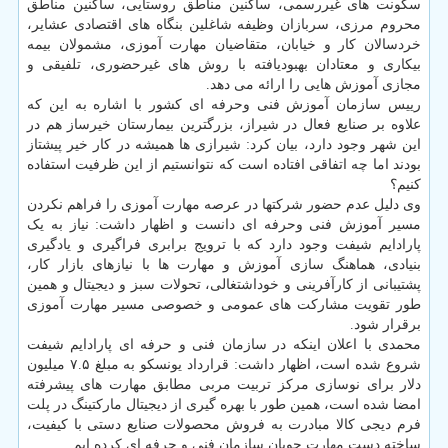
سکونت های غیررسمی، ساکنین مناطق روستایی، ساکنین مناطق
محروم مرزی، سربازان وظیفه شاغلین بنگاه های اقتصادی عشایر،
خردسالان کار و خیابان، متقاضیان مهارت آموزی، مشمولان بیمه
بیکاری و معتادان بهبودیافته با روش های غیرحضوری، تلفیقی و
مجازی آموزش هایی را ارائه می دهد.
رییس سازمان آموزش فنی وحرفه ای کشور با اشاره به این که
علاوه بر صنایع فعال در شیراز، بزرگترین بیمارستان خیرساز هم در
این شهر وجود دارد، بیان کرد: شیرازی ها همیشه در کار خیر پیشتاز
بودند اما چه اتفاقی افتاده است که نتوانستیم از این ظرفیت استفاده
کنیم؟
وی دلیل عدم حضور شرکتها در عرصه مهارت آموزی را فراهم نکردن
مسیر آموزش فنی وحرفه ای دانست و اظهار داشت: نیاز به یک
پارادایم شیفت وجود دارد که با ترویج برابری فراگیری و یادگیری
بنیادی، هماهنگ سازی آموزش و مهارت ها با نیازهای بازار کار،
پشتیبانی از کارآفرینی و خوداشتغالی، تحولات سبز و دیجیتال و همین
طور تقویت مشارکت های عمومی و خصوصی مسیر مهارت آموزی
برقرار شود.
محمدی با اعلان اینکه در سازمان فنی و حرفه ای پارادایم شیفت
شروع شده است، اظهار داشت: قرارداد یونسکو به مبلغ ۷.۵ میلیون
دلار برای نوسازی مرکز تربیت مربی مطابق مهارت های پیشرفته
امضا شده است، همین طور با بهره گیری از دیجیتال مارکتینگ در پلت
فرم دیجی کالا مبادرت به فروش محصولات صنایع دستی با کیفیت،
ساخته دست مهارت جویان سازمان فنی و حرفه ای کرده ایم.