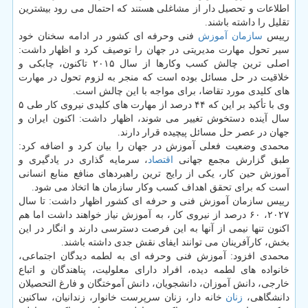
اطلاعات و تحصیل دار از مشاغلی هستند که احتمال می رود بیشترین
تقلیل را داشته باشند.
رییس
سازمان
آموزش
فنی وحرفه ای کشور در ادامه سخنان خود
سیر تحول مهارت مدیریتی در جهان را توصیف کرد و اظهار داشت:
اصلی ترین چالش کسب وکارها از سال ۲۰۱۵ تاکنون، چابکی و
خلاقیت در حل مسائل بوده است که منجر به لزوم تحول در مهارت
های کلیدی مورد تقاضا، برای مواجه با این چالش است.
وی با تأکید بر این که ۴۴ درصد از مهارت های کلیدی نیروی کار طی ۵
سال آینده دستخوش تغییر می شوند، اظهار داشت: اکنون ایران و
جهان در عصر حل مسائل پیچیده قرار دارند.
محمدی وضعیت فعلی آموزش در جهان را بیان کرد و اضافه کرد:
طبق گزارش مجمع جهانی
اقتصاد
، سرمایه گذاری در یادگیری و
آموزش حین کار، یکی از رایج ترین راهبردهای منافع منابع انسانی
است که برای تحقق اهداف کسب وکار سازمان ها اتخاذ می شود.
رییس سازمان آموزش فنی و حرفه ای کشور اظهار داشت: تا سال
۲۰۲۷، ۶۰ درصد از نیروی کار، به آموزش نیاز خواهند داشت اما هم
اکنون تنها نیمی از آنها به این فرصت دسترسی دارند و انگار در این
بخش، کارآفرینان می توانند ایفای نقش جدی داشته باشند.
محمدی افزود: آموزش فنی وحرفه ای به لطمه دیدگان اجتماعی،
خانواده های لطمه دیده، افراد دارای معلولیت، پناهندگان و اتباع
خارجی، دانش آموزان، دانشجویان، دانش آموختگان و فارغ التحصیلان
دانشگاهی،
زنان
خانه دار، زنان سرپرست خانوار، زندانیان، ساکنین