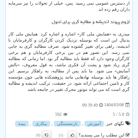
از دسترس عمومی نمی رسید. پس، خیلی از تحولات را نیز سرمایه
داران رقم زده اند.
لزوم پیوند اندیشه و مطالبه گری برای تحول
میدری به «همایش ملی کار» اشاره و اشاره کرد: همایش ملی کار
بدنبال این است که بوسیله نزدیک کردن کارگران و کارفرمایان با
اندیشه، راهی برای تغییر گشوده شود. صرف مطالبه گری به جایی
نمی رسد. این تصور هم در بین برخی کارفرمایان و هم برخی
کارگران وجود دارد که فقط باید مطالبه گر بود. اما زمانی که مطالبه
گری زیاد شود و پشت آن فکری نباشد، به قول معروف، «بالش
آسایش» می شود. ما باید پس از مطالبه، به راهکار برسیم. این
راهکار ها باید بوسیله نهادهایی مانند پژوهشکده هایی چون مؤسسه
کار و تامین اجتماعی ارائه شود. در حقیقت، ترکیب اندیشه و مطالبه
گری است که می تواند موتور محرک تغییر در جامعه باشد.
1404/03/08
09:39:49
592
/ 5
5.0
تگهای خبر:
آموزش
,
بازنشستگی
,
بیكاری
,
بیمه
این مطلب را می پسندید؟
(0)
(1)