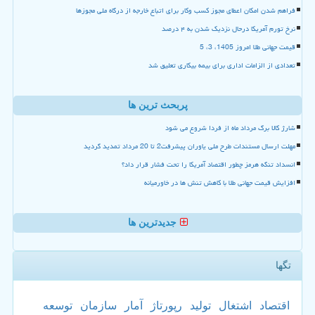
فراهم شدن امکان اعطای مجوز کسب وکار برای اتباع خارجه از درگاه ملی مجوزها
نرخ تورم آمریکا درحال نزدیک شدن به ۴ درصد
قیمت جهانی طلا امروز 1405، 3، 5
تعدادی از الزامات اداری برای بیمه بیکاری تعلیق شد
پربحث ترین ها
شارژ کالا برگ مرداد ماه از فردا شروع می شود
مهلت ارسال مستندات طرح ملی یاوران پیشرفت2 تا 20 مرداد تمدید گردید
انسداد تنگه هرمز چطور اقتصاد آمریکا را تحت فشار قرار داد؟
افزایش قیمت جهانی طلا با کاهش تنش ها در خاورمیانه
جدیدترین ها
تگها
اقتصاد
اشتغال
تولید
رپورتاژ
آمار
سازمان
توسعه