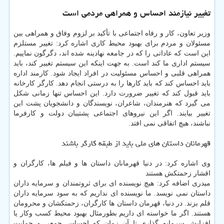
تغییر نیازمند احساس و همراهی مردمی است
وزیر تعاون، کار و رفاه اجتماعی با تأکید بر لزوم وفاق و همراهی بین
مسئولان و مردم برای بهبود محیط کاری اشاره کرد: تغییر مستلزم
این است که عاداتی را که در جامعه نهادینه شده اند، دگرگون نماییم.
سیستم اداری ما کند است. به جهت اینکه این سیستم تغییر کند، باید
همراهی قلبی و احساس مسئولیت در افراد ایجاد شود. کارمند اداره
باید احساس کند که باید کارها را به درستی انجام دهد. کارگر کارخانه
باید قبول کند که تغییر ضرورت دارد. این احساس تنها زمانی شکل
می گیرد که هنرمندان، شاعران، نویسندگان و دانشجویان پشت این
تغییر بیایند. اگر این نیروهای اجتماعی پشتیبان دولت و کارفرما
نباشند، هیچ اتفاقی نمی افتد.
قهرمانان داستان های ملی باید از طبقه کارگر باشند
وی اشاره کرد: در دنیا قهرمانان داستان ها و فیلم ها، کارگران و
اقشار زحمتکش هستند
میدری اضافه کرد: هیچ نویسنده ای برای ثروتمندان و سرمایه داران
داستان نمی نویسد. ما نویسنده ای نداریم که به سود سرمایه داران
قلم بزند. در دنیا، قهرمان داستان ها کارگران، زحمتکشان و محرومان
هستند. اگر ما خواسته ای داریم بطورمثال بهبود محیط کسب وکار یا
افزایش سرمایه گذاری تا آن زمان که احساس جمعی و حمایت