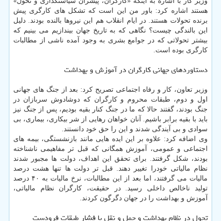
وزیر کار با اشاره به اینکه «کارگران، پیشران سیاستگذاری و تحول»
هستند اشاره کرد: باور من این است که تشکل های کارگری پیش
برنده تحولات هستند. در ایام انقلاب هم این نیروها بالنده بودند. دلیل
این بالندگی چیست؟ نگاهی که به تاریخ جهان بیندازیم می بینیم که
بیشتر تحولاتی که در جوامع بشری به وجود آمده ناشی از مطالبات
کارگری بوده است.
دستاوردهای جهانی کارگران در آموزش و بهداشت
وزیر تعاون، کار و رفاه اجتماعی تصریح کرد: بعد از جنگ های جهانی
اول و دوم، طبقات محروم و کارگران که دوشادوش سربازان در
جنگ بودند، گفتند حالا که ما در جنگ کنار بقیه بودیم، پس از جنگ نیز
باید با بقیه برابر باشیم. آنان خواهان رهایی از شر بیکاری، بیماری، بی
سوادی و بی آیندگی شدند و این را حق خود دانستند.
وی اضافه کرد: علاوه بر این ایده هایی مانند بازنشستگی، بیمه های
اجتماعی و عمومی، آموزش همگانی که قبل تر مفاهیمی ناشناخته
بودند، شکل گرفتند. برای تحقق این اهداف، دولت ها مجبور شدند
نظام مالیاتی خودرا تغییر دهند. قبل تر دولت ها تنها هشت درصد
مالیات می گرفتند، اما بعد از این مطالبات، نرخ مالیات به ۴۰ درصد
تولید ناخالص داخلی رسید. در حقیقت، کارگران نظام مالیاتی،
آموزش و بهداشت را در جهان دگرگون کردند.
تحول در نظام بهداشت و حمل و نقل با فشار طبقات فرودست