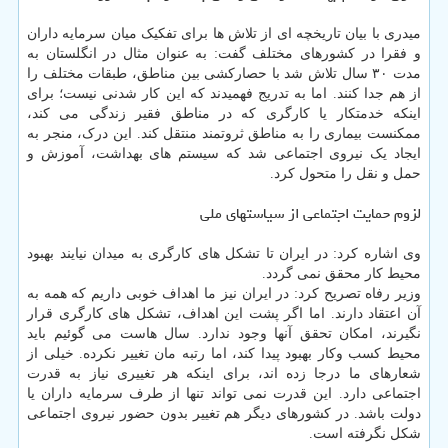
میدری با بیان تاریخچه ای از تلاش ها برای تفکیک میان سرمایه داران
و فقرا در کشورهای مختلف گفت: به عنوان مثال در انگلستان به
مدت ۳۰ سال تلاش شد با حصارکشی بین مناطق، طبقات مختلف را
از هم جدا کنند. اما به تدریج فهمیدند که این کار شدنی نیست؛ برای
اینکه خدمتکار یا کارگری که در مناطق فقیر زندگی می کند،
ممکنست بیماری را به مناطق ثروتمند منتقل کند. این درک، منجر به
ایجاد یک نیروی اجتماعی شد که سیستم های بهداشت، آموزش و
حمل و نقل را متحول کرد.
لزوم حمایت اجتماعی از سیاستهای ملی
وی اشاره کرد: در ایران تا تشکل های کارگری به میدان نیایند بهبود
محیط کار محقق نمی گردد.
وزیر رفاه تصریح کرد: در ایران نیز ما اهداف خوبی داریم که همه به
آن اعتقاد دارند. اما اگر پشت این اهداف، تشکل های کارگری قرار
نگیرند، امکان تحقق آنها وجود ندارد. سال هاست می گوئیم باید
محیط کسب وکار بهبود پیدا کند، اما رتبه مان تغییر نکرده. خیلی از
شعارهای ما درجا زده اند، برای اینکه هر تغییری نیاز به قدرت
اجتماعی دارد. این قدرت نمی تواند تنها از طرف سرمایه داران یا
دولت باشد. در کشورهای دیگر هم تغییر بدون حضور نیروی اجتماعی
شکل نگرفته است.