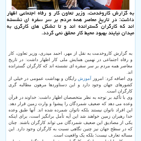
به گزارش کاروخدمت، وزیر تعاون کار و رفاه اجتماعی اظهار
داشت: در تاریخ معاصر همه مردم بر سر سفره ای نشسته
اند که کارگران گسترانده اند و تا تشکل های کارگری به
میدان نیایند بهبود محیط کار محقق نمی گردد.
به گزارش کاروخدمت به نقل از مهر، احمد میدری، وزیر تعاون، کار
و رفاه اجتماعی در نهمین همایش ملی کار اظهار داشت: در تاریخ
معاصر همه مردم بر سر سفره ای نشسته اند که کارگران گسترانده
اند.
وی اضافه کرد: امروز
آموزش
رایگان و بهداشت عمومی در خیلی از
کشورهای جهان وجود دارد و این دستاوردها مرهون مطالبه گری
کارگران است.
وی با تأکید بر توجه به نظر متخصصان اظهار داشت: خداوند در قرآن
وعده می دهد که ضعیف شمردگان را پیشوا و وارث زمین قرار دهد.
این افراد ناتوان نیستند بلکه ناتوان شمرده شده اند. آنها طبق وعده
خدا رهبران زمین خواهند شد این آیه تأمل برانگیز است، برای اینکه
یکی از مصادیق این ضعیف شمردگان می تواند کارگران باشند. چنان
که در سطح جهان نیز چنین نگاهی نسبت به کارگران وجود دارد. این
مساله تعارف نیست؛ بلکه یک واقعیت است.