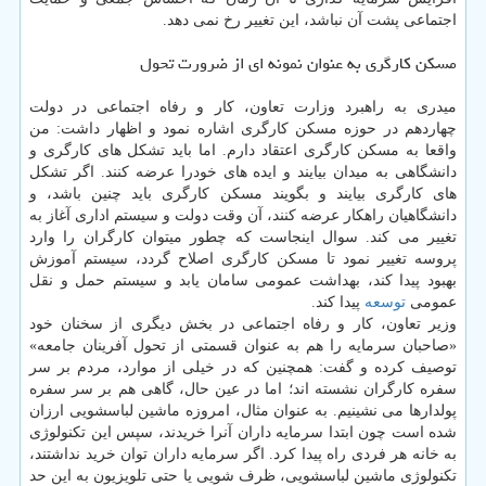
اجتماعی پشت آن نباشد، این تغییر رخ نمی دهد.
مسکن کارگری به عنوان نمونه ای از ضرورت تحول
میدری به راهبرد وزارت تعاون، کار و رفاه اجتماعی در دولت
چهاردهم در حوزه مسکن کارگری اشاره نمود و اظهار داشت: من
واقعا به مسکن کارگری اعتقاد دارم. اما باید تشکل های کارگری و
دانشگاهی به میدان بیایند و ایده های خودرا عرضه کنند. اگر تشکل
های کارگری بیایند و بگویند مسکن کارگری باید چنین باشد، و
دانشگاهیان راهکار عرضه کنند، آن وقت دولت و سیستم اداری آغاز به
تغییر می کند. سوال اینجاست که چطور میتوان کارگران را وارد
پروسه تغییر نمود تا مسکن کارگری اصلاح گردد، سیستم آموزش
بهبود پیدا کند، بهداشت عمومی سامان یابد و سیستم حمل و نقل
عمومی
توسعه
پیدا کند.
وزیر تعاون، کار و رفاه اجتماعی در بخش دیگری از سخنان خود
«صاحبان سرمایه را هم به عنوان قسمتی از تحول آفرینان جامعه»
توصیف کرده و گفت: همچنین که در خیلی از موارد، مردم بر سر
سفره کارگران نشسته اند؛ اما در عین حال، گاهی هم بر سر سفره
پولدارها می نشینیم. به عنوان مثال، امروزه ماشین لباسشویی ارزان
شده است چون ابتدا سرمایه داران آنرا خریدند، سپس این تکنولوژی
به خانه هر فردی راه پیدا کرد. اگر سرمایه داران توان خرید نداشتند،
تکنولوژی ماشین لباسشویی، ظرف شویی یا حتی تلویزیون به این حد