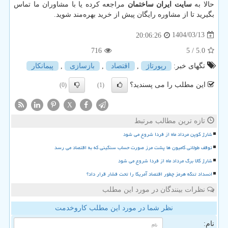
حالا به
سایت ایران ساختمان
مراجعه کرده یا با مشاوران ما تماس
بگیرید تا از مشاوره رایگان پیش از خرید بهره‌مند شوید.
1404/03/13
20:06:26
716
/ 5
5.0
تگهای خبر:
رپورتاژ
,
اقتصاد
,
بازسازی
,
پیمانكار
این مطلب را می پسندید؟
(0)
(1)
X
تازه ترین مطالب مرتبط
شارژ کوپن مرداد ماه از فردا شروع می شود
توقف طولانی کامیون ها پشت مرز صورت حساب سنگینی که به اقتصاد می رسد
شارژ کالا برگ مرداد ماه از فردا شروع می شود
انسداد تنگه هرمز چطور اقتصاد آمریکا را تحت فشار قرار داد؟
نظرات بینندگان در مورد این مطلب
نظر شما در مورد این مطلب کاروخدمت
نام: