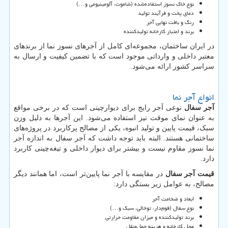
نوع خاک نسوز استفاده‌شده (شاموت، آلومینیومی و…)
دمای پخت و فرآیند تولید
رنگ و بافت نهایی آجر
برند و اعتبار کارخانه تولیدکننده
در ایران ساختمان، مجموعه‌ای کامل از آجرهای نسوز نما از برندهای
معتبر داخلی و وارداتی موجود است که با تضمین کیفیت و ارسال به
سراسر کشور ارائه می‌شود.
انواع آجر نما
آجر سفال
نوعی آجر رایج برای دیوارچینی است که در برخی مواقع
به عنوان نمای موقت نیز استفاده می‌شود. این آجرها به دلیل وزن
سبک، قیمت پایین و تولید انبوه، یکی از مصالح پرکاربرد در پروژه‌های
ساختمانی هستند. البته باید توجه داشت که آجر سفال به اندازه آجر
نما نسوز مقاوم نیست و بیشتر برای دیوار داخلی و تیغه‌چینی کاربرد
دارد.
قیمت آجر سفال
در مقایسه با آجر نما پایین‌تر است، اما همانند دیگر
مصالح، به عوامل زیر بستگی دارد:
ابعاد و ضخامت آجر
نوع سفال (فوم‌دار، توخالی، سبک و…)
برند تولیدکننده و میزان مقاومت حرارتی
محل کارخانه و هزینه حمل‌ونقل