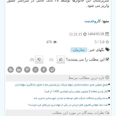
سرپرستان این خانوارها توسط ۲۸ بانک عامل در سراسر کشور
واریز می شود.
منبع:
كاروخدمت
1404/05/28
11:21:15
470
/ 5
5.0
تگهای خبر:
سازمان
این مطلب را می پسندید؟
(0)
(1)
X
تازه ترین مطالب مرتبط
مجمع عمومی عادی سالیانه صاحبان سهام شرکت پتروشیمی جم با حضور حداکثری سهامداران
آغاز واریز ماهانه 2 میلیون تومان برای متولدین 1405 از فردا
بسته پیگیری مشکلات شرکت های توسعه و عمران شهرستانی تدوین شد
علت صف طولانی کامیون های ایرانی در یکی از مهم ترین مرزهای غرب چیست؟
نظرات بینندگان در مورد این مطلب