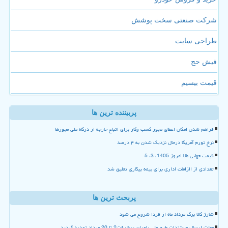
شرکت صنعتی سخت پوشش
طراحی سایت
فیش حج
قیمت بیسیم
پربیننده ترین ها
فراهم شدن امکان اعطای مجوز کسب وکار برای اتباع خارجه از درگاه ملی مجوزها
نرخ تورم آمریکا درحال نزدیک شدن به ۴ درصد
قیمت جهانی طلا امروز 1405، 3، 5
تعدادی از الزامات اداری برای بیمه بیکاری تعلیق شد
پربحث ترین ها
شارژ کالا برگ مرداد ماه از فردا شروع می شود
مهلت ارسال مستندات طرح ملی یاوران پیشرفت2 تا 20 مرداد تمدید گردید