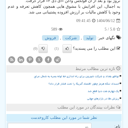
نروژ بود و بعد از آن فولکس واگن «آی دی ۴» قرار گرفت.
به اجمال، این افزایش با مشوق هایی همچون کاهش تعرفه و عدم
وجود یا کاهش مالیات بر ارزش افزوده پشتیبانی می شد.
1404/06/12
09:41:45
589
/ 5
5.0
تگهای خبر:
تولید
,
شركت
,
فروش
این مطلب را می پسندید؟
(0)
(1)
X
تازه ترین مطالب مرتبط
توافق بغداد و شرکت شورون برای راه اندازی خط لوله بصره به شمال عراق
انسداد تنگه هرمز چطور اقتصاد آمریکا را تحت فشار قرار داد؟
یک چهارم نفت دنیا قطع شد
ریزش طلا در بازارهای جهانی
نظرات بینندگان در مورد این مطلب
نظر شما در مورد این مطلب کاروخدمت
نام: