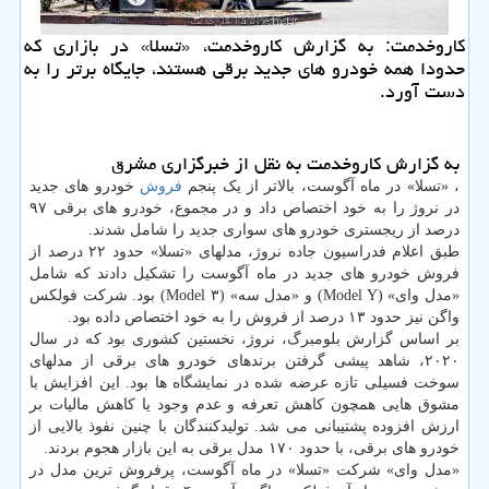
کاروخدمت: به گزارش کاروخدمت، «تسلا» در بازاری که
حدودا همه خودرو های جدید برقی هستند، جایگاه برتر را به
دست آورد.
به گزارش کاروخدمت به نقل از خبرگزاری مشرق
، «تسلا» در ماه آگوست، بالاتر از یک پنجم
فروش
خودرو های جدید
در نروژ را به خود اختصاص داد و در مجموع، خودرو های برقی ۹۷
درصد از ریجستری خودرو های سواری جدید را شامل شدند.
طبق اعلام فدراسیون جاده نروژ، مدلهای «تسلا» حدود ۲۲ درصد از
فروش خودرو های جدید در ماه آگوست را تشکیل دادند که شامل
«مدل وای» (Model Y) و «مدل سه» (Model ۳) بود. شرکت فولکس
واگن نیز حدود ۱۳ درصد از فروش را به خود اختصاص داده بود.
بر اساس گزارش بلومبرگ، نروژ، نخستین کشوری بود که در سال
۲۰۲۰، شاهد پیشی گرفتن برندهای خودرو های برقی از مدلهای
سوخت فسیلی تازه عرضه شده در نمایشگاه ها بود. این افزایش با
مشوق هایی همچون کاهش تعرفه و عدم وجود یا کاهش مالیات بر
ارزش افزوده پشتیبانی می شد. تولیدکنندگان با چنین نفوذ بالایی از
خودرو های برقی، با حدود ۱۷۰ مدل برقی به این بازار هجوم بردند.
«مدل وای» شرکت «تسلا» در ماه آگوست، پرفروش ترین مدل در