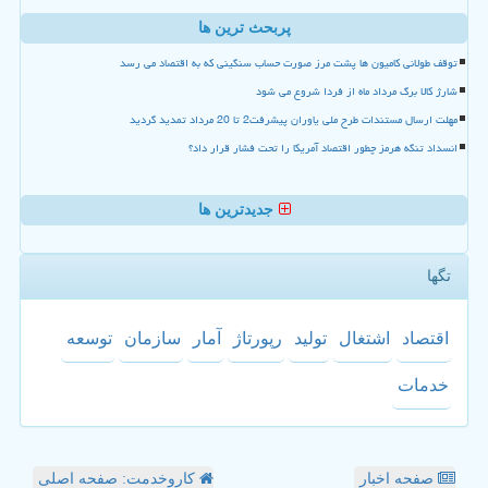
پربحث ترین ها
توقف طولانی کامیون ها پشت مرز صورت حساب سنگینی که به اقتصاد می رسد
شارژ کالا برگ مرداد ماه از فردا شروع می شود
مهلت ارسال مستندات طرح ملی یاوران پیشرفت2 تا 20 مرداد تمدید گردید
انسداد تنگه هرمز چطور اقتصاد آمریکا را تحت فشار قرار داد؟
جدیدترین ها
تگها
اقتصاد
اشتغال
تولید
رپورتاژ
آمار
سازمان
توسعه
خدمات
صفحه اخبار
کاروخدمت: صفحه اصلی