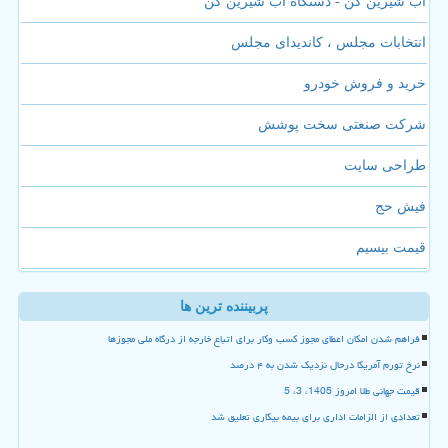
آب شیرین کن - دستگاه آب شیرین کن
انتخابات مجلس ، کاندیدای مجلس
خرید و فروش خودرو
شرکت صنعتی سخت پوشش
طراحی سایت
فیش حج
قیمت بیسیم
پربیننده ترین ها
فراهم شدن امکان اعطای مجوز کسب وکار برای اتباع خارجه از درگاه ملی مجوزها
نرخ تورم آمریکا درحال نزدیک شدن به ۴ درصد
قیمت جهانی طلا امروز 1405، 3، 5
تعدادی از الزامات اداری برای بیمه بیکاری تعلیق شد