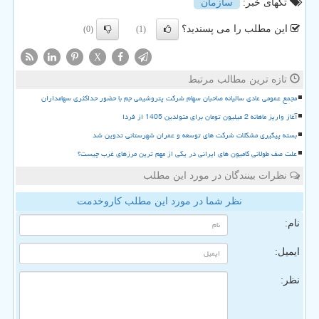
تگهای خبر:
سازمان
این مطلب را می پسندید؟
(0)
(1)
X
تازه ترین مطالب مرتبط
مجمع عمومی عادی سالیانه صاحبان سهام شرکت پتروشیمی جم با حضور حداکثری سهامداران
آغاز واریز ماهانه 2 میلیون تومان برای متولدین 1405 از فردا
بسته پیگیری مشکلات شرکت های توسعه و عمران شهرستانی تدوین شد
علت صف طولانی کامیون های ایرانی در یکی از مهم ترین مرزهای غرب چیست؟
نظرات بینندگان در مورد این مطلب
نظر شما در مورد این مطلب کاروخدمت
نام:
ایمیل:
نظر: