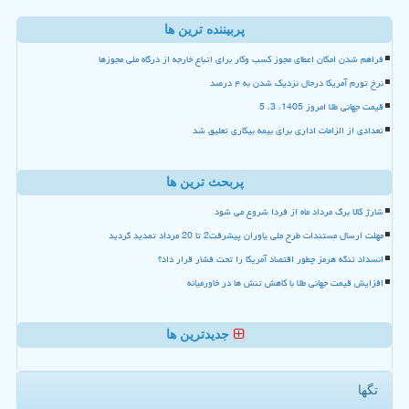
پربیننده ترین ها
فراهم شدن امکان اعطای مجوز کسب وکار برای اتباع خارجه از درگاه ملی مجوزها
نرخ تورم آمریکا درحال نزدیک شدن به ۴ درصد
قیمت جهانی طلا امروز 1405، 3، 5
تعدادی از الزامات اداری برای بیمه بیکاری تعلیق شد
پربحث ترین ها
شارژ کالا برگ مرداد ماه از فردا شروع می شود
مهلت ارسال مستندات طرح ملی یاوران پیشرفت2 تا 20 مرداد تمدید گردید
انسداد تنگه هرمز چطور اقتصاد آمریکا را تحت فشار قرار داد؟
افزایش قیمت جهانی طلا با کاهش تنش ها در خاورمیانه
جدیدترین ها
تگها