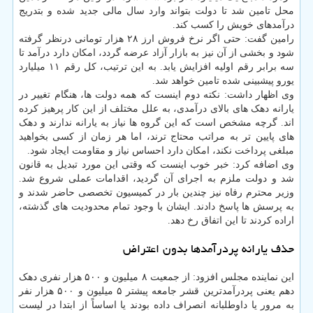
محل تامین شد تا دولت بتواند وارد سال مالی جدید شده و بتدریج
درآمدهای خویش را کسب کند.
رامین گفت: حتی اگر نرخ فروش ارز ۲۸ هزار تومانی درنظر گرفته
شود و بخشی از آن نیز به بازار آزاد عرضه گردد، امکان دارد درآمد تا
سه برابر رقم اولیه افزایش یابد. به این ترتیب، کل رقم ۱۱ میلیارد
یورو پیشبینی شده تامین خواهد شد.
وی اظهار داشت: نکته دوم اینست که همه دولت ها، هنگام تغییر در
یارانه دهک های بالای درآمدی، به علل مختلف از این کار پرهیز کرده
اند. گرچه مشخص است که این گروه ها نیاز به یارانه ندارند و دهک
های پایین تر به مراتب محتاج ترند، اما هر زمان از کسی بخواهید
مبلغی پرداخت نکند، امکان دارد احساس نیاز و مقاومت ایجاد شود.
وی اضافه کرد: خبر خوب اینست که وقتی این مورد تبدیل به قانون
شد و دولت ملزم به اجرای آن گردید، اقدامات عملی شروع شد.
وزیر محترم رفاه نیز چندین بار در کمیسیون تخصصی حاضر شدند و
به پرسش ها پاسخ دادند. ایشان با وجود تمام محدودیت های گذشته،
اراده کردند تا این اتفاق رخ دهد.
حذف یارانه پردرآمدها بدون اعتراض
این نماینده مجلس افزود: از جمعیت ۸ میلیون و ۵۰۰ هزار نفری دهک
دهم یعنی پردرآمدترین قشر جامعه پیشتر ۵ میلیون و ۵۰۰ هزار نفر
به مرور یا داوطلبانه انصراف داده بودند یا اساساً از ابتدا در لیست