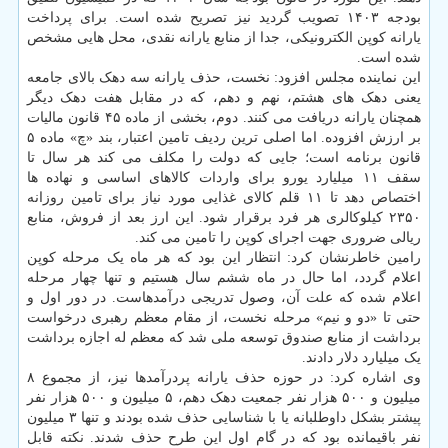
بودجه ۱۴۰۳ تصویب گردید نیز تصریح شده است. برای پرداخت
یارانه کوپن الکترونیکی، جدا از منابع یارانه نقدی، محل هایی مشخص
شده است.
این نماینده مجلس افزود: نخست، حذف یارانه سه دهک بالای جامعه
یعنی دهک های هشتم، نهم و دهم، که در مقابل هفت دهک دیگر
همچنان یارانه دریافت می کنند. دوم، بخشی از ماده ۴۵ قانون مالیات
بر ارزش افزوده. اما اصلی ترین ردیف تامین اعتبار، بند «چ» ماده ۵
قانون برنامه است؛ جایی که دولت را مکلف می کند هر سال تا
سقف ۱۱ میلیارد یورو برای واردات کالاهای اساسی و نهاده ها
اختصاص دهد تا ۱۱ قلم کالای غذایی مورد نیاز برای تامین روزانه
۲۳۵۰ کیلوکالری هر فرد برقرار شود. این ارز بعد از فروش، منابع
ریالی ضروری جهت اجرای کوپن را تامین می کند.
رامین خاطرنشان کرد: انتظار این بود که هر ماه یک مرحله کوپن
اعلام گردد، اما حال در ماه ششم سال هستیم و تنها چهار مرحله
اعلام شده که علت آن، وصول تدریجی درآمدهاست. در دور اول و
حتی تا «دو و نیم» مرحله نخست، از مقام معظم رهبری درخواست
برداشت از منابع صندوق توسعه ملی شد که معظم له اجازه برداشت
یک میلیارد دلار دادند.
وی اشاره کرد: در حوزه حذف یارانه پردرآمدها نیز، از مجموع ۸
میلیون و ۵۰۰ هزار نفر جمعیت دهک دهم، ۵ میلیون و ۵۰۰ هزار نفر
پیشتر بشکل داوطلبانه یا با شناسایی حذف شده بودند و تنها ۳ میلیون
نفر باقیمانده بود که در گام اول این طرح حذف شدند. نکته قابل