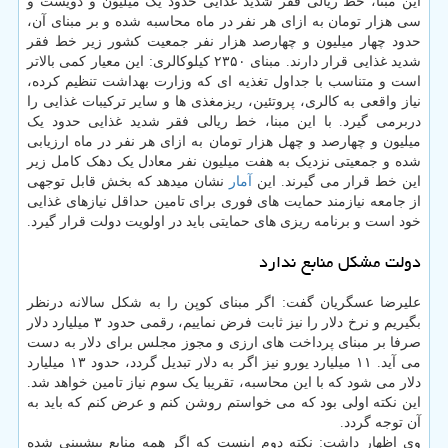
این مبنا، خط ریالی فقر شدید غذایی حدود یک میلیون و دویست و
سی هزار تومان به ازای هر نفر در ماه محاسبه شده و بر مبنای آن،
حدود چهار میلیون و چهارصد هزار نفر جمعیت کشور زیر خط فقر
شدید غذایی قرار دارند. مبنای ۲۳۵۰ کیلوکالری: این معیار کمی بالاتر
است و متناسب با جداول تغذیه ای که وزارت بهداشت تنظیم کرده،
نیاز واقعی به کالری، پروتئین، ریزمغذی ها و سایر ترکیبات غذایی را
دربرمی گیرد. با این مبنا، خط ریالی فقر شدید غذایی حدود یک
میلیون و چهارصد و چهل هزار تومان به ازای هر نفر در ماه ارزیابی
شده و جمعیتی نزدیک به هفت میلیون نفر معادل یک دهک کامل زیر
این خط قرار می گیرند. این
آمار
نشان میدهد که بخش قابل توجهی
از جامعه نیازمند حمایت های فوری برای تامین حداقل نیازهای غذایی
خود است و برنامه ریزی های حمایتی باید در اولویت دولت قرار گیرد.
دولت مشکل منابع ندارد
علیرضا عسگریان گفت: اگر مبنای کوپن را به شکل سالانه درنظر
بگیریم و نرخ دلار را نیز ثابت فرض نماییم، رقمی حدود ۳ میلیارد دلار
صرفا بر مبنای پرداخت های ارزی و مجوز مجلس برای دلار به دست
می آید. ۱۱ میلیارد یورو نیز اگر به دلار تبدیل گردد، حدود ۱۳ میلیارد
دلار می شود که با این محاسبه، تقریبا یک سوم نیاز تامین خواهد شد.
این نکته اولی بود که می خواستم روشن کنم و عرض کنم که باید به
آن توجه گردد.
وی اظهار داشت: نکته دوم اینست که اگر همه منابع پیشبینی شده