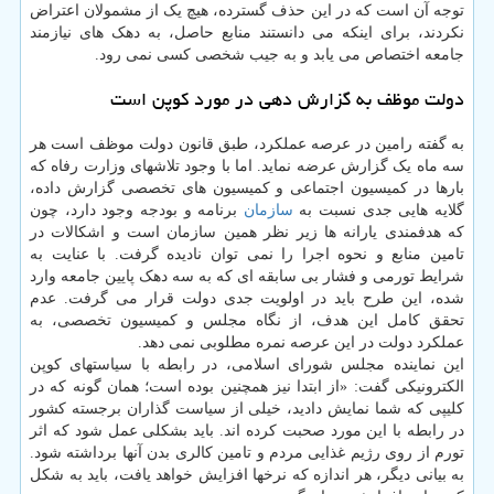
توجه آن است که در این حذف گسترده، هیچ یک از مشمولان اعتراض
نکردند، برای اینکه می دانستند منابع حاصل، به دهک های نیازمند
جامعه اختصاص می یابد و به جیب شخصی کسی نمی رود.
دولت موظف به گزارش دهی در مورد کوپن است
به گفته رامین در عرصه عملکرد، طبق قانون دولت موظف است هر
سه ماه یک گزارش عرضه نماید. اما با وجود تلاشهای وزارت رفاه که
بارها در کمیسیون اجتماعی و کمیسیون های تخصصی گزارش داده،
گلایه هایی جدی نسبت به
سازمان
برنامه و بودجه وجود دارد، چون
که هدفمندی یارانه ها زیر نظر همین سازمان است و اشکالات در
تامین منابع و نحوه اجرا را نمی توان نادیده گرفت. با عنایت به
شرایط تورمی و فشار بی سابقه ای که به سه دهک پایین جامعه وارد
شده، این طرح باید در اولویت جدی دولت قرار می گرفت. عدم
تحقق کامل این هدف، از نگاه مجلس و کمیسیون تخصصی، به
عملکرد دولت در این عرصه نمره مطلوبی نمی دهد.
این نماینده مجلس شورای اسلامی، در رابطه با سیاستهای کوپن
الکترونیکی گفت: «از ابتدا نیز همچنین بوده است؛ همان گونه که در
کلیپی که شما نمایش دادید، خیلی از سیاست گذاران برجسته کشور
در رابطه با این مورد صحبت کرده اند. باید بشکلی عمل شود که اثر
تورم از روی رژیم غذایی مردم و تامین کالری بدن آنها برداشته شود.
به بیانی دیگر، هر اندازه که نرخها افزایش خواهد یافت، باید به شکل