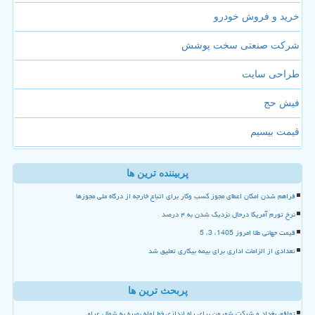
خرید و فروش خودرو
شرکت صنعتی سخت پوشش
طراحی سایت
فیش حج
قیمت بیسیم
پربیننده ترین ها
فراهم شدن امکان اعطای مجوز کسب وکار برای اتباع خارجه از درگاه ملی مجوزها
نرخ تورم آمریکا درحال نزدیک شدن به ۴ درصد
قیمت جهانی طلا امروز 1405، 3، 5
تعدادی از الزامات اداری برای بیمه بیکاری تعلیق شد
پربحث ترین ها
توافق بغداد و شرکت شورون برای راه اندازی خط لوله بصره به شمال عراق