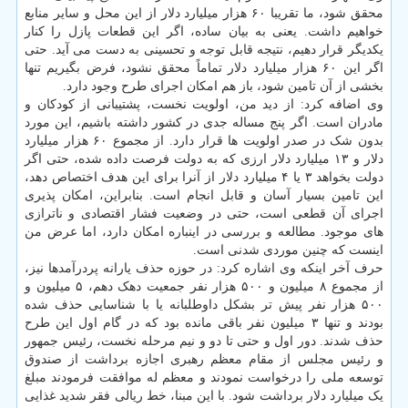
محقق شود، ما تقریبا ۶۰ هزار میلیارد دلار از این محل و سایر منابع
خواهیم داشت. یعنی به بیان ساده، اگر این قطعات پازل را کنار
یکدیگر قرار دهیم، نتیجه قابل توجه و تحسینی به دست می آید. حتی
اگر این ۶۰ هزار میلیارد دلار تماماً محقق نشود، فرض بگیریم تنها
بخشی از آن تامین شود، باز هم امکان اجرای طرح وجود دارد.
وی اضافه کرد: از دید من، اولویت نخست، پشتیبانی از کودکان و
مادران است. اگر پنج مساله جدی در کشور داشته باشیم، این مورد
بدون شک در صدر اولویت ها قرار دارد. از مجموع ۶۰ هزار میلیارد
دلار و ۱۳ میلیارد دلار ارزی که به دولت فرصت داده شده، حتی اگر
دولت بخواهد ۳ یا ۴ میلیارد دلار از آنرا برای این هدف اختصاص دهد،
این تامین بسیار آسان و قابل انجام است. بنابراین، امکان پذیری
اجرای آن قطعی است، حتی در وضعیت فشار اقتصادی و ناترازی
های موجود. مطالعه و بررسی در اینباره امکان دارد، اما عرض من
اینست که چنین موردی شدنی است.
حرف آخر اینکه وی اشاره کرد: در حوزه حذف یارانه پردرآمدها نیز،
از مجموع ۸ میلیون و ۵۰۰ هزار نفر جمعیت دهک دهم، ۵ میلیون و
۵۰۰ هزار نفر پیش تر بشکل داوطلبانه یا با شناسایی حذف شده
بودند و تنها ۳ میلیون نفر باقی مانده بود که در گام اول این طرح
حذف شدند. دور اول و حتی تا دو و نیم مرحله نخست، رئیس جمهور
و رئیس مجلس از مقام معظم رهبری اجازه برداشت از صندوق
توسعه ملی را درخواست نمودند و معظم له موافقت فرمودند مبلغ
یک میلیارد دلار برداشت شود. با این مبنا، خط ریالی فقر شدید غذایی