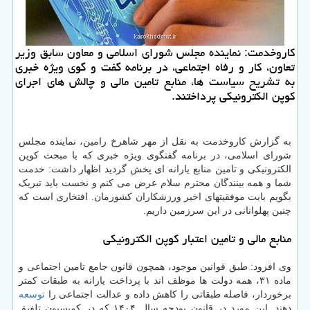
کاروخدمت: نماینده مجلس شورای اسلامی و معاون سابق وزیر
تعاون، کار و رفاه اجتماعی، در برنامه گفت و گوی ویژه خبری
به تشریح سیاست ها، منابع تامین مالی و چالش های اجرای
کوپن الکترونیکی پرداختند.
به گزارش کاروخدمت به نقل از مهر شاهرخ رامین، نماینده مجلس
شورای اسلامی، در برنامه گفتگوی ویژه خبری که با مبحث کوپن
الکترونیکی و تامین منابع یارانه ای پخش گردید اظهار داشت: خدمت
شما و همه بینندگان محترم سلام عرض می کنم و نخست باید تبریک
بگویم بابت موفقیتهای اخیر ورزشکاران کشورمان. افتخاری است که
چنین پهلوانانی در این سرزمین داریم.
منابع مالی و تامین اعتبار کوپن الکترونیکی
وی افزود: طبق قوانین موجود، همچون قانون جامع تامین اجتماعی و
ماده ۳۱، همه دولت ها موظف اند با پرداخت یارانه به طبقات کمتر
برخوردار، فاصله طبقاتی را کاهش داده و عدالت اجتماعی را
توسعه
دهند. این مورد در قانون بودجه سال ۱۴۰۴ که در کمیسیون تلفیق