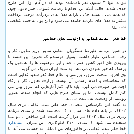
نبودند. تنها ۳ میلیون نفر باقیمانده بودند که در گام اول این طرح
حذف شدند. جالب آنکه این اقدام با رضایت عمومی همراه بود، چون
که همه می دانستند حذف یارانه دهک های پردرآمد موجب پرداخت
بیشتر به دهک های نیازمند جامعه می شود و این پول به جیب شخصی
نمی رود.
خط فقر شدید غذایی و اولویت های حمایتی
در همین برنامه علیرضا عسگریان، معاون سابق وزیر تعاون، کار و
رفاه اجتماعی اظهار داشت: بسیار خرسندم که شروع این جلسه با
پیروزی های اخیر کشور همراه شد و این موفقیت ها را، همچون یک
پزشک که خبر بهبودی می دهد، به ملت ایران تبریک می گویم.
وی افزود: مبحث امروز، بررسی و اعلام خط فقر شدید غذایی است
که محاسبات و اعلام رسمی آن توسط وزارت تعاون، کار و رفاه
اجتماعی صورت می گیرد. باید تاکید کنم آمارهایی که امروز بیان می
کنم کامل نیست، اما بر مبنای طرح هایی که انجام شده، تصویر
روشنی از وضعیت به دست می دهد.
به گفته این کارشناس اقتصادی خط فقر شدید غذایی برای سال
۱۴۰۲، بر پایه داده های سال ۱۴۰۱ محاسبه شده و مبنای برنامه
ریزی برای سال ۱۴۰۳ نیز قرار گرفته است. این شاخص با دو مبنا
سنجیده می شود: ۱. مبنای ۲۱۰۰ کیلوکالری: این میزان،
استاندارد
خط فقر شدید غذایی در فاکتورهای بین المللی به حساب می آید. با