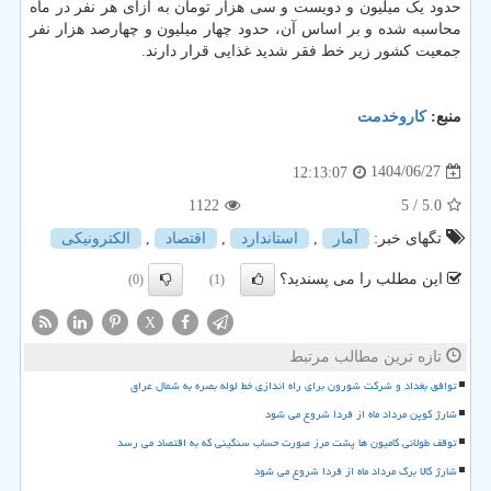
حدود یک میلیون و دویست و سی هزار تومان به ازای هر نفر در ماه
محاسبه شده و بر اساس آن، حدود چهار میلیون و چهارصد هزار نفر
جمعیت کشور زیر خط فقر شدید غذایی قرار دارند.
منبع:
كاروخدمت
1404/06/27
12:13:07
1122
/ 5
5.0
تگهای خبر:
آمار
,
استاندارد
,
اقتصاد
,
الكترونیكی
این مطلب را می پسندید؟
(0)
(1)
X
تازه ترین مطالب مرتبط
توافق بغداد و شرکت شورون برای راه اندازی خط لوله بصره به شمال عراق
شارژ کوپن مرداد ماه از فردا شروع می شود
توقف طولانی کامیون ها پشت مرز صورت حساب سنگینی که به اقتصاد می رسد
شارژ کالا برگ مرداد ماه از فردا شروع می شود