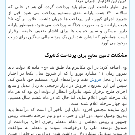
کوپن این افزایش جبران گردد.
وی اظهار داشت: این مبلغ باید پرداخت گردد، آن هم در حالی که
سالانه ۳۲۰ همت یارانه نقدی مستقیم پرداخت می شود. قبل از
شروع اجرای کوپن، این پرداخت ها جریان داشت. علاوه بر آن، ۲۵
همت یارانه نان به صورت جداگانه پرداخت می شود، همینطور یارانه
دارو، مسکن و سایر حمایت ها برای اقشار ضعیف جامعه برقرار
است. همانطور که اشاره شد، این یک مرتبه مالی سنگین برای دولت
بوجود می آورد.
مشکلات تامین منابع برای پرداخت کالابرگ
وی اضافه کرد: در این مکانیزم ها، طبق بند «چ» ماده ۵، دولت باید
بمرور زمان ۱۱ میلیارد یورو را که از شروع سال یکجا در اختیار
ندارد، از محل
فروش
نفت و درآمدهای ارزی مستقیم خود تامین کند.
سپس این ارز بتدریج با فروش در بازار ترجیحی به ریال تبدیل و منابع
اجرای طرح برقرار شود. بنابراین انتظار از دولت این بود که هر ماه
یک مرحله کوپن اعلام نماید، اما حال که در ماه ششم سال هستیم،
تنها چهار مرحله اعلام شده است.
این نماینده مجلس افزود: دلیل این تأخیر آن است که درآمدها باید
بتدریج وصول شود. دور اول و حتی تا دو و نیم مرحله نخست، رییس
جمهور و رییس مجلس از مقام معظم رهبری اجازه برداشت از
صندوق توسعه ملی را درخواست نمودند و معظم له موافقت
فرمودند مبلغ یک میلیارد دلار برداشت شود. دو اولین مرحله از همین