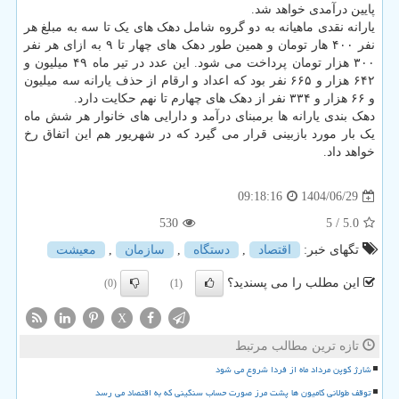
پایین درآمدی خواهد شد.
یارانه نقدی ماهیانه به دو گروه شامل دهک های یک تا سه به مبلغ هر
نفر ۴۰۰ هار تومان و همین طور دهک های چهار تا ۹ به ازای هر نفر
۳۰۰ هزار تومان پرداخت می شود. این عدد در تیر ماه ۴۹ میلیون و
۶۴۲ هزار و ۶۶۵ نفر بود که اعداد و ارقام از حذف یارانه سه میلیون
و ۶۶ هزار و ۳۳۴ نفر از دهک های چهارم تا نهم حکایت دارد.
دهک بندی یارانه ها برمبنای درآمد و دارایی های خانوار هر شش ماه
یک بار مورد بازبینی قرار می گیرد که در شهریور هم این اتفاق رخ
خواهد داد.
1404/06/29
09:18:16
530
/ 5
5.0
تگهای خبر:
اقتصاد
,
دستگاه
,
سازمان
,
معیشت
این مطلب را می پسندید؟
(0)
(1)
X
تازه ترین مطالب مرتبط
شارژ کوپن مرداد ماه از فردا شروع می شود
توقف طولانی کامیون ها پشت مرز صورت حساب سنگینی که به اقتصاد می رسد