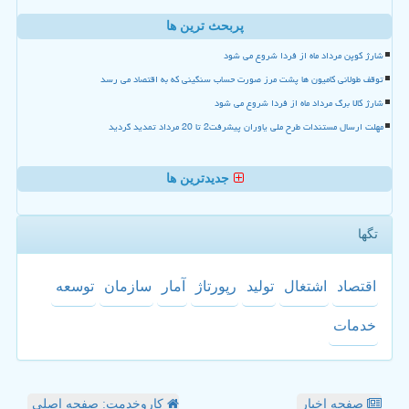
پربحث ترین ها
شارژ کوپن مرداد ماه از فردا شروع می شود
توقف طولانی کامیون ها پشت مرز صورت حساب سنگینی که به اقتصاد می رسد
شارژ کالا برگ مرداد ماه از فردا شروع می شود
مهلت ارسال مستندات طرح ملی یاوران پیشرفت2 تا 20 مرداد تمدید گردید
جدیدترین ها
تگها
اقتصاد
اشتغال
تولید
رپورتاژ
آمار
سازمان
توسعه
خدمات
صفحه اخبار
کاروخدمت: صفحه اصلی