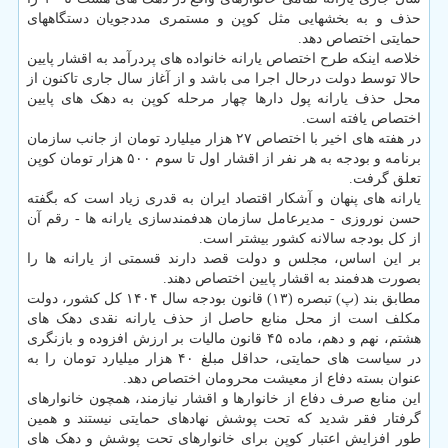
حذف و به بخشهایی مثل کوپن و مستمری مددجویان دستگاههای
حمایتی اختصاص دهد.
خلاصه اینکه طرح اختصاص یارانه خانواده های پردرآمد به اقشار پایین
حالا توسط دولت درحال اجرا می باشد و از آغاز سال جاری تاکنون از
محل حذف یارانه پول دارها چهار مرحله کوپن به دهک های پایین
اختصاص یافته است.
در هفته های اخیر با اختصاص ۲۷ هزار میلیارد تومان از جانب سازمان
برنامه و بودجه به هر نفر از اقشار اول تا سوم ۵۰۰ هزار تومان کوپن
تعلق گرفت.
یارانه های پنهان و آشکار اقتصاد ایران به قدری زیاد است که بگفته
حسن نوروزی - مدیرعامل سازمان هدفمندسازی یارانه ها - رقم آن
از کل بودجه سالانه کشور بیشتر است.
بر این اساس، مجلس و دولت قصد دارند قسمتی از یارانه ها را
بصورت هدفمند به اقشار پایین اختصاص دهند.
مطابق بند (پ) تبصره (۱۳) قانون بودجه سال ۱۴۰۴ کل کشور، دولت
مکلف است از محل منابع حاصل از حذف یارانه نقدی دهک های
هشتم، نهم و دهم، ماده ۴۵ قانون مالیات بر ارزش افزوده و بازنگری
در سیاست های حمایتی، حداقل مبلغ ۴۰ هزار میلیارد تومان را به
عنوان بسته دفاع از معیشت محرومان اختصاص دهد.
این منابع صرف دفاع از خانوارها و اقشار نیازمند، همچون خانوارهای
گرفتار فقر شدید که تحت پوشش نهادهای حمایتی نیستند و همین
طور افزایش اعتبار کوپن برای خانوارهای تحت پوشش و دهک های