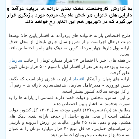
به گزارش کاروخدمت، دهک بندی یارانه ها برپایه درآمد و
دارایی های خانوار، هر شش ماه یک مرتبه مورد بازنگری قرار
می گیرد که در شهریور هم این اتفاق رخ خواهد داد.
طرح اختصاص یارانه خانواده های پردرآمد به اقشار پایین حالا توسط
دولت درحال اجراست و از شروع سال جاری تابحال از محل حذف
یارانه پول دارها چهار مرحله کوپن به دهک های پایین اختصاص یافته
است.
در هفته های اخیر با اختصاص ۲۷ هزار میلیارد تومان از جانب
سازمان
برنامه و بودجه به هر نفر از اقشار اول تا سوم ۵۰۰ هزار تومان کوپن
تعلق گرفت.
یارانه های پنهان و آشکار
اقتصاد
ایران به قدری زیاد است که بگفته
حسن نوروزی - مدیرعامل سازمان هدفمندسازی یارانه ها - رقم آن
از کل بودجه سالانه کشور بیشتر است.
بر این اساس، مجلس و دولت قصد دارند قسمتی از یارانه ها را به
صورت هدفمند به اقشار پایین اختصاص دهند.
مطابق بند (پ) تبصره (۱۳) قانون بودجه سال ۱۴۰۴ کل کشور، دولت
مکلف است از محل منابع حاصل از حذف یارانه نقدی دهک های
هشتم، نهم و دهم، ماده ۴۵ قانون مالیات بر ارزش افزوده و بازبینی
در سیاستهای حمایتی، حداقل مبلغ ۴۰ هزار میلیارد تومان را به عنوان
بسته دفاع از معیشت محرومان اختصاص دهد.