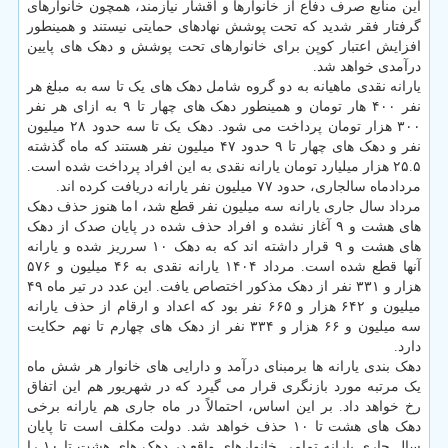
این منابع صرف دفاع از خانوارها و اقشار نیازمند، همچون خانوارهای
گرفتار فقر شدید که تحت پوشش نهادهای حمایتی نیستند و همینطور
افزایش اعتبار کوپن برای خانوارهای تحت پوشش و دهک های پایین
درآمدی خواهد شد.
یارانه نقدی ماهیانه به دو گروه شامل دهک های یک تا سه به مبلغ هر
نفر ۴۰۰ هار تومان و همینطور دهک های چهار تا ۹ به ازای هر نفر
۳۰۰ هزار تومان پرداخت می شود. دهک یک تا سه حدود ۲۸ میلیون
نفر و دهک های چهار تا ۹ حدود ۴۷ میلیون نفر هستند که ماه گذشته
۲۵.۵ هزار میلیارد تومان یارانه نقدی به این افراد پرداخت شده است.
مردادماه سالجاری، حدود ۷۷ میلیون نفر یارانه دریافت کرده اند.
مرداد سال جاری یارانه سه میلیون نفر قطع شد، اما هنوز حذف دهک
های هشت و ۹ آغاز نشده و افراد حذف شده در پایان صدک از دهک
های هشت و ۹ قرار داشته اند که به دهک ۱۰ سرریز شده و یارانه
آنها قطع شده است. مرداد ۱۴۰۴ یارانه نقدی به ۴۶ میلیون و ۵۷۶
هزار و ۳۳۱ نفر از دهک مذکور اختصاص یافت. این عدد در تیر ماه ۴۹
میلیون و ۶۴۲ هزار و ۶۶۵ نفر بود که اعداد و ارقام از حذف یارانه
سه میلیون و ۶۶ هزار و ۳۳۴ نفر از دهک های چهارم تا نهم حکایت
دارد.
دهک بندی یارانه ها برمبنای درآمد و دارایی های خانوار هر شش ماه
یک مرتبه مورد بازنگری قرار می گیرد که در شهریور هم این اتفاق
رخ خواهد داد. بر این اساس، احتمالاً در ماه جاری هم یارانه برخی
دهک های هشت تا ۱۰ حذف خواهد شد. دولت مکلف است تا پایان
سال جاری یارانه تمامی خانوارهای واقع در دهک های هشت تا ۱۰ را