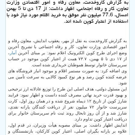
به گزارش کاروخدمت، معاون رفاه و امور اقتصادی وزارت
تعاون، کار و رفاه اجتماعی، اظهار داشت: از 17 دی تا 5 بهمن
امسال، 77.6 میلیون نفر موفق به خرید اقلام مورد نیاز خود با
استفاده از اعتبار کوپن شده اند.
به گزارش کاروخدمت به نقل از مهر، یعقوب اندایش، معاون رفاه و
امور اقتصادی وزارت تعاون، کار و رفاه اجتماعی با تشریح آخرین
وضع اجرای طرح کوپن الکترونیک اعلام نمود: بر مبنای آخرین
آمار
،
از ۱۷ دی تا ۵ بهمن، ۷۳.۷ همت از اعتبار کوپن موجود در حساب
سرپرستان خانوار توسط هموطنان خریداری شده است.
وی اضافه کرد: به صورت مستمر اقلام و موجود انبار فروشگاه های
عرضه کننده کوپن رصد و هر نوع کمبود کالایی به سرعت تأمین می
شود.
این مسئول دولتی، هدف اصلی این طرح را توزیع عادلانه ارز ترجیحی
و بهبود قدرت خرید نهائی مصرف کننده دانست و اظهار نمود: فرایند
شارژ کوپن از تاریخ ۱۲ دیماه شروع شده و در همان روز اول، کارت
سرپرست خانوار ۷۲ میلیون نفر از دریافت کنندگان یارانه نقدی،
شارژ شد و از آن روز تابحال روند ثبت نام سرپرستان خانوار برای
دریافت اعتبار کوپن تداوم دارد.
اندایش اظهار داشت: بر مبنای مصوبه هیأت وزیران، در قدم اول،
علاوه بر یارانه بگیران اصلی، اعتبار کوپن کارکنان، بازنشستگان و