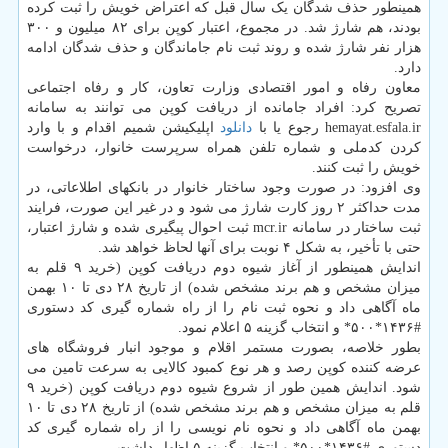
همینطور حذف شدگان یک سال قبل که اعتراض خویش را ثبت کرده
بودند، هم شارژ شد. در مجموع، اعتبار کوپن برای ۸۲ میلیون و ۳۰۰
هزار نفر شارژ شده و روند ثبت نام جاماندگان و حذف شدگان ادامه
دارد.
معاون رفاه و امور اقتصادی وزارت تعاون، کار و رفاه اجتماعی
تصریح کرد: افراد جامانده از دریافت کوپن می توانند به سامانه
hemayat.esfala.ir رجوع یا با
دانلود
اپلیکیشن شمیم اقدام و با وارد
کردن کدملی و شماره تلفن همراه سرپرست خانوار، درخواست
خویش را ثبت کنند.
وی افزود: در صورت وجود ساختار خانوار در بانکهای اطلاعاتی، در
مدت حداکثر ۲ روز کارت شارژ می شود و در غیر این صورت، فرایند
ثبت ساختار در سامانه mcr.ir ثبت احوال پیگیری شده و شارژ اعتبار،
حتی با تأخیر، به شکل ۴ نوبت برای آنها لحاظ خواهد شد.
اندایش همینطور از آغاز شیوه دوم دریافت کوپن (خرید ۹ قلم به
میزان مشخص و هم برند مشخص شده) از تاریخ ۲۸ دی تا ۱۰ بهمن
ماه آگاهی داد و نحوه ثبت نام را از راه شماره گیری کد دستوری
#۱۴۳۶*۵۰۰* و انتخاب گزینه ۵ اعلام نمود.
بطور خلاصه، بصورت مستمر اقلام و موجود انبار فروشگاه های
عرضه کننده کوپن رصد و هر نوع کمبود کالایی به سرعت تامین می
شود. اندایش همین طور از شروع شیوه دوم دریافت کوپن (خرید ۹
قلم به میزان مشخص و هم برند مشخص شده) از تاریخ ۲۸ دی تا ۱۰
بهمن ماه آگاهی داد و نحوه نام نویسی را از راه شماره گیری کد
دستوری #۱۴۳۶*۵۰۰* و انتخاب گزینه ۵ اظهار داشت.