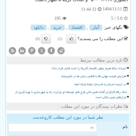
1404/11/11
11:44:32
195
/ 5
5.0
تگهای خبر:
آمار
,
اقتصاد
,
خرید
,
دانلود
این مطلب را می پسندید؟
(0)
(1)
X
تازه ترین مطالب مرتبط
انسداد تنگه هرمز چطور اقتصاد آمریکا را تحت فشار قرار داد؟
افزایش قیمت جهانی طلا با کاهش تنش ها در خاورمیانه
در تربیت مربیان و مدرسان توجه ویژه شود
بانک رفاه کارگران آماده تامین مالی طرح های توسعه ای وزارت راه و شهرسازی با بهره گیری از
ابزارهای نوین بانکی است
نظرات بینندگان در مورد این مطلب
نظر شما در مورد این مطلب کاروخدمت
نام: