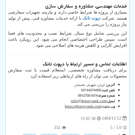
خدمات مهندسی، مشاوره و سفارش سازی
بسیاری از پروژه ها شرایط خاصی دارند و نیازمند تجهیزات سفارشی
هستند. شرکت
دپوت تانک
با ارائه خدمات مشاوره فنی، پیش از تولید
نیاز پروژه را بررسی می کند.
این بررسی شامل نوع سیال، شرایط نصب و محدودیت های فضا
است. سپس طراحی اختصاصی انجام می شود. این رویکرد باعث
افزایش کارایی و کاهش هزینه های اصلاحی می شود.
اطلاعات تماس و مسیر ارتباط با دپوت تانک
برای دریافت مشاوره تخصصی، استعلام قیمت یا ثبت سفارش
محصولات می توان از راه های ارتباطی زیر استفاده کرد:
آدرس
:
ایران، شهریار، باغستان
تلفن ثابت
:
02144374305
شماره همراه
:
09127051674
ایمیل
:
info@depot-tank.com
وب سایت
:
https://depot-tank.com
1404/11/12
15:01:30
332
/ 5
5.0