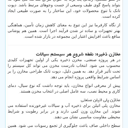
بتواند پاسخ گوی طیف وسیعی از جست وجوهای مرتبط باشد. دپوت
تانک با تنوع محصولات خود، این ساختار را به صورت طبیعی ایجاد
کرده است.
از نگاه کارفرما نیز این تنوع به معنای کاهش زمان تأمین، هماهنگی
بهتر تجهیزات و ساده تر شدن فرآیند اجرا است. همین هم پوشانی
منافع باعث افزایش اعتبار این مجموعه در بازار شده است.
مخازن ذخیره؛ نقطه شروع هر سیستم سیالات
در هر پروژه صنعتی، مخزن ذخیره یکی از اولین تجهیزات کلیدی
محسوب می شود. انتخاب نادرست مخزن می تواند کل سیستم را
تحت تأثیر قرار دهد. به همین دلیل، دپوت تانک طراحی مخازن را بر
اساس شرایط واقعی پروژه انجام می دهد.
پیش از معرفی انواع مخازن، باید توجه داشت که نوع سیال، دمای
کاری و محیط نصب، سه عامل اصلی در انتخاب مخزن هستند.
مخازن پلی اتیلن صنعتی
مخازن پلی اتیلن برای ذخیره آب و سیالات غیرخورنده استفاده می
شوند. این مخازن وزن کمی دارند و در برابر رطوبت و شرایط
محیطی مقاومت مناسبی نشان می دهند.
سطح داخلی صاف باعث جلوگیری از تجمع رسوبات می شود. همین