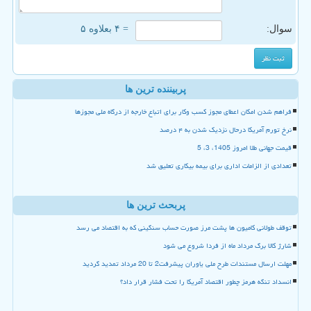
سوال:
= ۴ بعلاوه ۵
پربیننده ترین ها
فراهم شدن امکان اعطای مجوز کسب وکار برای اتباع خارجه از درگاه ملی مجوزها
نرخ تورم آمریکا درحال نزدیک شدن به ۴ درصد
قیمت جهانی طلا امروز 1405، 3، 5
تعدادی از الزامات اداری برای بیمه بیکاری تعلیق شد
پربحث ترین ها
توقف طولانی کامیون ها پشت مرز صورت حساب سنگینی که به اقتصاد می رسد
شارژ کالا برگ مرداد ماه از فردا شروع می شود
مهلت ارسال مستندات طرح ملی یاوران پیشرفت2 تا 20 مرداد تمدید گردید
انسداد تنگه هرمز چطور اقتصاد آمریکا را تحت فشار قرار داد؟