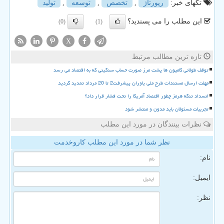
تگهای خبر:
رپورتاژ
,
تخصص
,
توسعه
,
تولید
این مطلب را می پسندید؟
(0)
(1)
X
تازه ترین مطالب مرتبط
توقف طولانی کامیون ها پشت مرز صورت حساب سنگینی که به اقتصاد می رسد
مهلت ارسال مستندات طرح ملی یاوران پیشرفت2 تا 20 مرداد تمدید گردید
انسداد تنگه هرمز چطور اقتصاد آمریکا را تحت فشار قرار داد؟
تجربیات مسئولان باید مدون و منتشر شود
نظرات بینندگان در مورد این مطلب
نظر شما در مورد این مطلب کاروخدمت
نام:
ایمیل:
نظر: