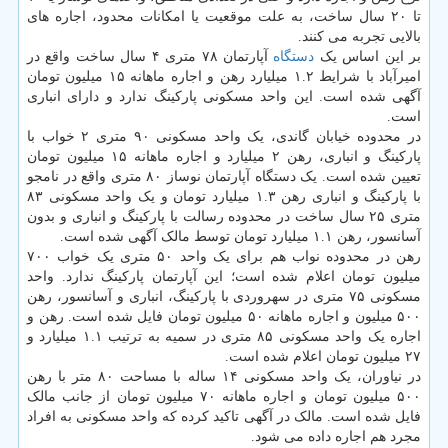
تا ۲۰ سال ساخت، به علت موقعیت یا امکانات محدود، اجاره های
بالایی تجربه می کنند.
بر این اساس یک
دستگاه
آپارتمان ۷۸ متری ۴ سال ساخت واقع در
امیرآباد با شرایط ۱.۲ میلیارد رهن و اجاره ماهانه ۱۵ میلیون تومان
آگهی شده است. این واحد مسکونی پارکینگ ندارد و دارای انباری
است.
در محدوده خیابان گاندی، یک واحد مسکونی ۹۰ متری ۲ خواب با
پارکینگ و انباری، رهن ۲ میلیارد و اجاره ماهانه ۱۵ میلیون تومان
تعیین شده است. یک دستگاه آپارتمان نوساز ۸۰ متری واقع در نامجو
با پارکینگ و انباری رهن ۱.۳ میلیارد تومان و یک واحد مسکونی ۸۳
متری ۲۵ سال ساخت در محدوده رسالت با پارکینگ و انباری و بدون
آسانسور، رهن ۱.۱ میلیارد تومان توسط مالک آگهی شده است.
رهن در محدوده نواب هم برای یک واحد ۵۰ متری یک خواب ۷۰۰
میلیون تومان اعلام شده است؛ این آپارتمان پارکینگ ندارد. واحد
مسکونی ۷۵ متری در سهروردی با پارکینگ، انباری و آسانسور، رهن
۵۰۰ میلیون و اجاره ماهانه ۵۰ میلیون تومان فایل شده است. رهن و
اجاره یک واحد مسکونی ۸۵ متری در سمیه به ترتیب ۱.۱ میلیارد و
۲۷ میلیون تومان اعلام شده است.
در نیاوران، یک واحد مسکونی ۱۴ ساله با مساحت ۸۰ متر با رهن
۵۰۰ میلیون تومان و اجاره ماهانه ۷۰ میلیون تومان از جانب مالک
فایل شده است. مالک در آگهی تاکید کرده که واحد مسکونی به افراد
مجرد هم اجاره داده می شود.