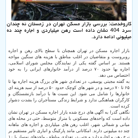
کاروخدمت: بررسی بازار مسکن تهران در زمستان نه چندان
سرد 404 نشان داده است رهن میلیاردی و اجاره چند ده
میلیونی ادامه دارد.
بازار اجاره مسکن در تهران همچنان با سطح بالای رهن و اجاره
روبروست و متقاضیان در اغلب مناطق با هزینه های سنگین مواجه
هستند. بر اساس گفته یکی از نمایندگان مجلس شورای اسلامی،
اجاره بها حدود ۷۰ درصد از درآمد خانوارهای ایرانی را به خود
اختصاص می دهد.
به گفته مجبتی یوسفی، در تعدادی شهر های بزرگ هزینه اجاره بها تا
۶۵ تا ۷۰ درصد و در شهر های کوچک حدود ۵۰ درصد از سبد هزینه ای
خانوارها را شامل می شود. این نسبت ها با درآمد بازنشستگان و
کارگران هماهنگی ندارد و شرایط زندگی مستأجران را بشدت دشوار
کرده است.
نگاهی گذرا به آگهی های درج شده بازار اجاره مسکن در تهران نشان
داده است که واحدهای مسکونی با متراژ متوسط، حتی در محله های
میانی و شمالی شهر، اغلب رهن های میلیاردی و اجاره های ماهانه
چند ده میلیونی دارند. امکاناتی مانند پارکینگ و انباری تاثیر مستقیم بر
نرخ رهن و اجاره دارد و حتی در تعدادی مناطق، واحدهای نوساز یا ۱۰