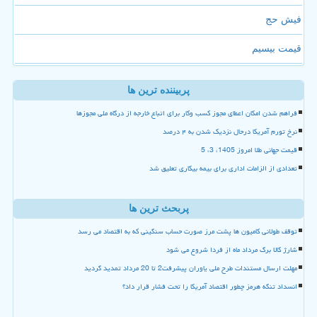
فیش حج
قیمت بیسیم
پربیننده ترین ها
فراهم شدن امکان اعطای مجوز کسب وکار برای اتباع خارجه از درگاه ملی مجوزها
نرخ تورم آمریکا درحال نزدیک شدن به ۴ درصد
قیمت جهانی طلا امروز 1405، 3، 5
تعدادی از الزامات اداری برای بیمه بیکاری تعلیق شد
پربحث ترین ها
توقف طولانی کامیون ها پشت مرز صورت حساب سنگینی که به اقتصاد می رسد
شارژ کالا برگ مرداد ماه از فردا شروع می شود
مهلت ارسال مستندات طرح ملی یاوران پیشرفت2 تا 20 مرداد تمدید گردید
انسداد تنگه هرمز چطور اقتصاد آمریکا را تحت فشار قرار داد؟