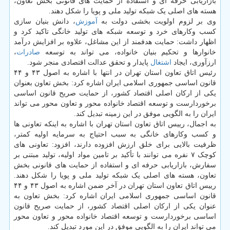
بازاریابی حرفه ای و استفاده از حمایت های قانونی بخش تعاون،
هسته های اصلی یک شبکه تولید ملی و پویا را شکل دهند.
وی بر لزوم اولویت بخشی دولت به
آموزش
، دانش بنیان سازی
کسب وکارهای خرد و توسعه شبکه های تولید خانگی تاکید کرد و
اظهار داشت: حمایت هدفمند از این مشاغل، علاوه بر افزایش درآمد
خانوارها و تحکیم بنیان خانواده، می تواند به توسعه
صادرات
،
ارزآوری، ایجاد
اشتغال
پایدار و تحقق عدالت اقتصادی منجر شود.
رئیس اتاق تعاون استان تهران در انتها با اشاره به اصول ۴۳ و ۴۴
قانون اساسی جمهوری اسلامی ایران اشاره کرد: بخش تعاون بعنوان
یکی از ارکان اصلی اقتصاد کشور، از حمایت صریح قانون اساسی
برخوردارست و توسعه اقتصاد خانواده محور و تعاون محور می تواند
ایران را به الگویی موفق در این زمینه تبدیل کند.
به اجمال، رییس اتاق تعاون استان تهران با اشاره به اینکه تعاونی ها
و کسب وکارهای خانگی به سبب احتیاج به سرمایه اولیه کمتر،
ظرفیت بالایی برای خلق ارزش افزوده دارند، افزود: تعاونی های
کوچک ۷ نفره می توانند با تأکید بر تامین مواد اولیه، تولید مبتنی بر
سفارش، بازاریابی حرفه ای و استفاده از حمایت های قانونی بخش
تعاون، هسته های اصلی یک شبکه تولید ملی و پویا را شکل دهند.
رییس اتاق تعاون استان تهران در آخر ضمن اشاره به اصول ۴۳ و ۴۴
قانون اساسی جمهوری اسلامی ایران اشاره کرد: بخش تعاون به
عنوان یکی از ارکان اصلی اقتصاد کشور، از حمایت صریح قانون
اساسی برخوردارست و توسعه اقتصاد خانواده محور و تعاون محور
می تواند ایران را به الگویی موفق در این مورد تبدیل کند.