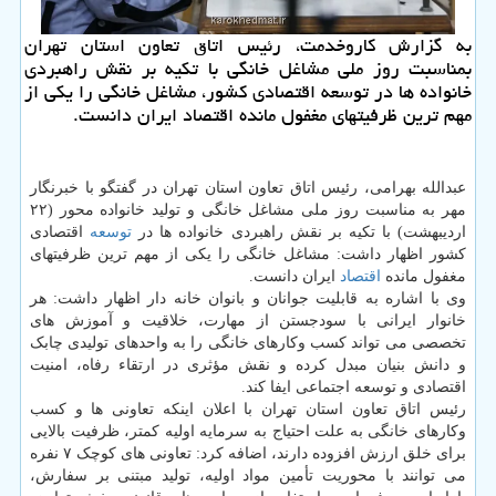
به گزارش کاروخدمت، رئیس اتاق تعاون استان تهران
بمناسبت روز ملی مشاغل خانگی با تکیه بر نقش راهبردی
خانواده ها در توسعه اقتصادی کشور، مشاغل خانگی را یکی از
مهم ترین ظرفیتهای مغفول مانده اقتصاد ایران دانست.
عبدالله بهرامی، رئیس اتاق تعاون استان تهران در گفتگو با خبرنگار
مهر به مناسبت روز ملی مشاغل خانگی و تولید خانواده محور (۲۲
اردیبهشت) با تکیه بر نقش راهبردی خانواده ها در
توسعه
اقتصادی
کشور اظهار داشت: مشاغل خانگی را یکی از مهم ترین ظرفیتهای
مغفول مانده
اقتصاد
ایران دانست.
وی با اشاره به قابلیت جوانان و بانوان خانه دار اظهار داشت: هر
خانوار ایرانی با سودجستن از مهارت، خلاقیت و آموزش های
تخصصی می تواند کسب وکارهای خانگی را به واحدهای تولیدی چابک
و دانش بنیان مبدل کرده و نقش مؤثری در ارتقاء رفاه، امنیت
اقتصادی و توسعه اجتماعی ایفا کند.
رئیس اتاق تعاون استان تهران با اعلان اینکه تعاونی ها و کسب
وکارهای خانگی به علت احتیاج به سرمایه اولیه کمتر، ظرفیت بالایی
برای خلق ارزش افزوده دارند، اضافه کرد: تعاونی های کوچک ۷ نفره
می توانند با محوریت تأمین مواد اولیه، تولید مبتنی بر سفارش،