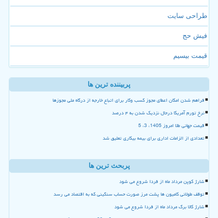
طراحی سایت
فیش حج
قیمت بیسیم
پربیننده ترین ها
فراهم شدن امکان اعطای مجوز کسب وکار برای اتباع خارجه از درگاه ملی مجوزها
نرخ تورم آمریکا درحال نزدیک شدن به ۴ درصد
قیمت جهانی طلا امروز 1405، 3، 5
تعدادی از الزامات اداری برای بیمه بیکاری تعلیق شد
پربحث ترین ها
شارژ کوپن مرداد ماه از فردا شروع می شود
توقف طولانی کامیون ها پشت مرز صورت حساب سنگینی که به اقتصاد می رسد
شارژ کالا برگ مرداد ماه از فردا شروع می شود