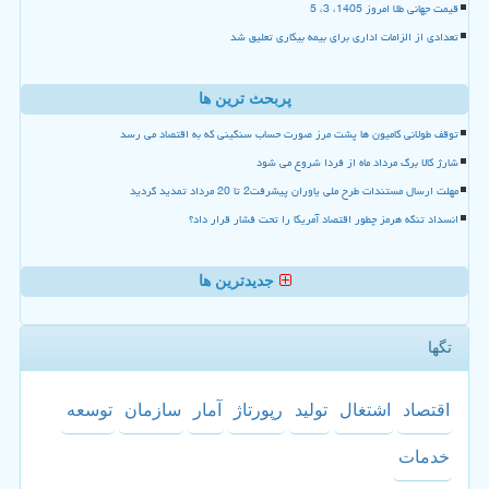
قیمت جهانی طلا امروز 1405، 3، 5
تعدادی از الزامات اداری برای بیمه بیکاری تعلیق شد
پربحث ترین ها
توقف طولانی کامیون ها پشت مرز صورت حساب سنگینی که به اقتصاد می رسد
شارژ کالا برگ مرداد ماه از فردا شروع می شود
مهلت ارسال مستندات طرح ملی یاوران پیشرفت2 تا 20 مرداد تمدید گردید
انسداد تنگه هرمز چطور اقتصاد آمریکا را تحت فشار قرار داد؟
جدیدترین ها
تگها
اقتصاد
اشتغال
تولید
رپورتاژ
آمار
سازمان
توسعه
خدمات