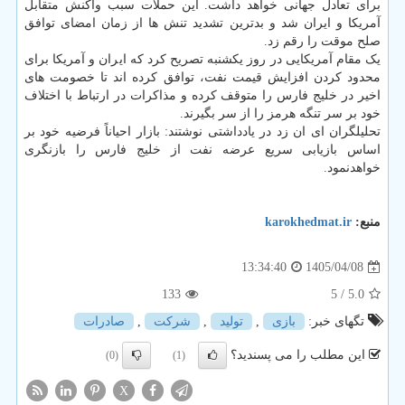
برای تعادل جهانی خواهد داشت. این حملات سبب واکنش متقابل
آمریکا و ایران شد و بدترین تشدید تنش ها از زمان امضای توافق
صلح موقت را رقم زد.
یک مقام آمریکایی در روز یکشنبه تصریح کرد که ایران و آمریکا برای
محدود کردن افزایش قیمت نفت، توافق کرده اند تا خصومت های
اخیر در خلیج فارس را متوقف کرده و مذاکرات در ارتباط با اختلاف
خود بر سر تنگه هرمز را از سر بگیرند.
تحلیلگران ای ان زد در یادداشتی نوشتند: بازار احیاناً فرضیه خود بر
اساس بازیابی سریع عرضه نفت از خلیج فارس را بازنگری
خواهدنمود.
منبع:
karokhedmat.ir
1405/04/08
13:34:40
133
/ 5
5.0
تگهای خبر:
بازی
,
تولید
,
شركت
,
صادرات
این مطلب را می پسندید؟
(0)
(1)
X