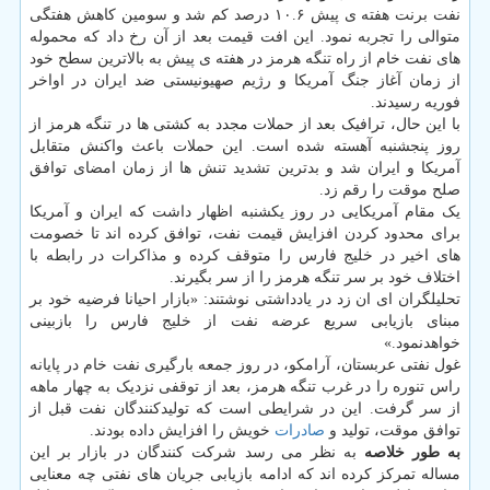
نفت برنت هفته ی پیش ۱۰.۶ درصد کم شد و سومین کاهش هفتگی
متوالی را تجربه نمود. این افت قیمت بعد از آن رخ داد که محموله
های نفت خام از راه تنگه هرمز در هفته ی پیش به بالاترین سطح خود
از زمان آغاز جنگ آمریکا و رژیم صهیونیستی ضد ایران در اواخر
فوریه رسیدند.
با این حال، ترافیک بعد از حملات مجدد به کشتی ها در تنگه هرمز از
روز پنجشنبه آهسته شده است. این حملات باعث واکنش متقابل
آمریکا و ایران شد و بدترین تشدید تنش ها از زمان امضای توافق
صلح موقت را رقم زد.
یک مقام آمریکایی در روز یکشنبه اظهار داشت که ایران و آمریکا
برای محدود کردن افزایش قیمت نفت، توافق کرده اند تا خصومت
های اخیر در خلیج فارس را متوقف کرده و مذاکرات در رابطه با
اختلاف خود بر سر تنگه هرمز را از سر بگیرند.
تحلیلگران ای ان زد در یادداشتی نوشتند: «بازار احیانا فرضیه خود بر
مبنای بازیابی سریع عرضه نفت از خلیج فارس را بازبینی
خواهدنمود.»
غول نفتی عربستان، آرامکو، در روز جمعه بارگیری نفت خام در پایانه
راس تنوره را در غرب تنگه هرمز، بعد از توقفی نزدیک به چهار ماهه
از سر گرفت. این در شرایطی است که تولیدکنندگان نفت قبل از
توافق موقت، تولید و
صادرات
خویش را افزایش داده بودند.
به طور خلاصه
به نظر می رسد شرکت کنندگان در بازار بر این
مساله تمرکز کرده اند که ادامه بازیابی جریان های نفتی چه معنایی