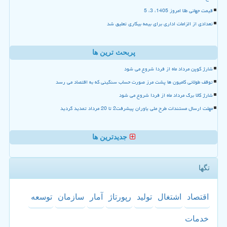
قیمت جهانی طلا امروز 1405، 3، 5
تعدادی از الزامات اداری برای بیمه بیکاری تعلیق شد
پربحث ترین ها
شارژ کوپن مرداد ماه از فردا شروع می شود
توقف طولانی کامیون ها پشت مرز صورت حساب سنگینی که به اقتصاد می رسد
شارژ کالا برگ مرداد ماه از فردا شروع می شود
مهلت ارسال مستندات طرح ملی یاوران پیشرفت2 تا 20 مرداد تمدید گردید
جدیدترین ها
تگها
اقتصاد
اشتغال
تولید
رپورتاژ
آمار
سازمان
توسعه
خدمات