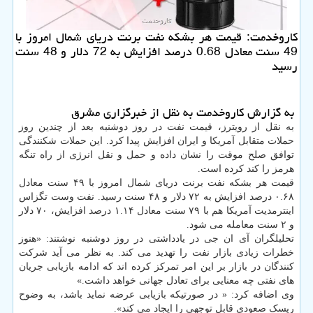
کاروخدمت: قیمت هر بشکه نفت برنت دریای شمال امروز با
49 سنت معادل 0.68 درصد افزایش به 72 دلار و 48 سنت
رسید
به گزارش کاروخدمت به نقل از خبرگزاری مشرق
به نقل از رویترز، قیمت نفت در روز دوشنبه بعد از چندین روز
حملات متقابل آمریکا و ایران افزایش پیدا کرد. این حملات شکنندگی
توافق صلح موقت را نشان داده و حمل و نقل انرژی از راه تنگه
هرمز را کند کرده است.
قیمت هر بشکه نفت برنت دریای شمال امروز با ۴۹ سنت معادل
۰.۶۸ درصد افزایش به ۷۲ دلار و ۴۸ سنت رسید. نفت وست تگزاس
اینترمدیت آمریکا هم با ۷۹ سنت معادل ۱.۱۴ درصد افزایش، ۷۰ دلار
و ۲ سنت معامله می شود.
تحلیلگران آی ان جی در یادداشتی در روز دوشنبه نوشتند: «هنوز
خطرات زیادی بازار نفت را تهدید می کند. به نظر می آید شرکت
کنندگان در بازار بر این امر تمرکز کرده اند که ادامه بازیابی جریان
های نفتی چه معنایی برای تعادل جهانی خواهد داشت.»
وی اضافه کرد: « در صورتیکه بازیابی عرضه نماید باشد، به وضوح
ریسک صعودی قابل توجهی را ایجاد می کند».