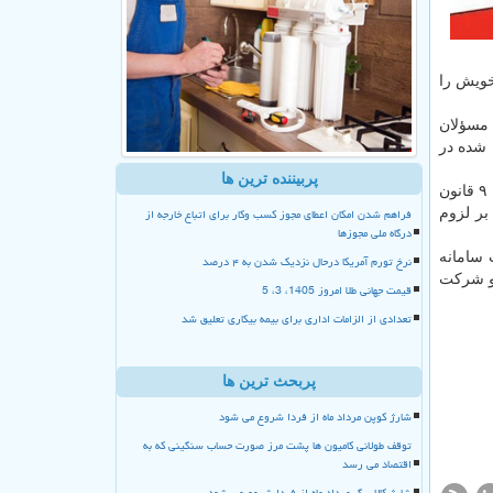
خویش را
 مسؤلان
 شده در
پربیننده ترین ها
معاون امور تعاون هم با تاکید بر استفاده از ظرفیتهای قانونی موجود، دریافت گرید فنی از راه تأسیس شرکت های اقماری بر مبنای ماده ۹ قانون
فراهم شدن امکان اعطای مجوز کسب وکار برای اتباع خارجه از
بر لزوم
درگاه ملی مجوزها
 سامانه
نرخ تورم آمریکا درحال نزدیک شدن به ۴ درصد
 و شرکت
قیمت جهانی طلا امروز 1405، 3، 5
تعدادی از الزامات اداری برای بیمه بیکاری تعلیق شد
پربحث ترین ها
شارژ کوپن مرداد ماه از فردا شروع می شود
توقف طولانی کامیون ها پشت مرز صورت حساب سنگینی که به
اقتصاد می رسد
شارژ کالا برگ مرداد ماه از فردا شروع می شود