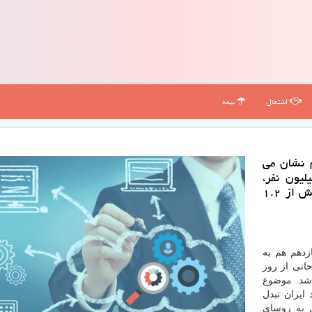
اشتغال
بیمه
م نشان می
هار سال گذشته جمعیت فعال ۱.۹ میلیون نفر،
جمعیت بیكار ۷۱۵ هزار نفر و جمعیت شاغل نیز بیش از ۱.۲
زدهم هم به
انی از روز
 شد. موضوع
ایران تبدل
 به روسای