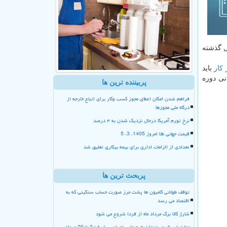
ل گذشته
 كار
باید
لت دهم، به۳۹.۴ درصد در سال پایانی دوره
پربیننده ترین ها
فراهم شدن امکان اعطای مجوز کسب وکار برای اتباع خارجه از
درگاه ملی مجوزها
نرخ تورم آمریکا درحال نزدیک شدن به ۴ درصد
قیمت جهانی طلا امروز 1405، 3، 5
تعدادی از الزامات اداری برای بیمه بیکاری تعلیق شد
پربحث ترین ها
توقف طولانی کامیون ها پشت مرز صورت حساب سنگینی که به
اقتصاد می رسد
شارژ کالا برگ مرداد ماه از فردا شروع می شود
مهلت ارسال مستندات طرح ملی یاوران پیشرفت2 تا 20 مرداد