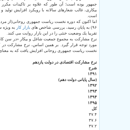
جمهور بوده است؛ آن طور كه علاوه بر تاكیدات مكرر
بیكاری، غالب شعارهای سالانه با رویكرد افزایش تولید و
است.
۹۶) به پایان رسید، بررسی شاخص های
بازار كار
به ویژه س
تقریبا یك وضعیت خنثی را در این بازار روایت می كنند.
نرخ مشاركت به مجموع جمعیت شاغل و بیكار «در سن كا
نخست ریاست جمهوری روحانی افزایش یافت كه به معنای
نرخ مشاركت اقتصادی در دولت یازدهم
شرح
۱۳۹۱
(سال پایانی دولت دهم)
۱۳۹۲
۱۳۹۳
۱۳۹۴
۱۳۹۵
كل
۳۷.۴
۳۷.۶
۳۷.۲