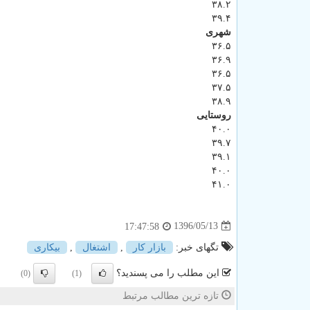
۳۸.۲
۳۹.۴
شهری
۳۶.۵
۳۶.۹
۳۶.۵
۳۷.۵
۳۸.۹
روستایی
۴۰.۰
۳۹.۷
۳۹.۱
۴۰.۰
۴۱.۰
1396/05/13
17:47:58
تگهای خبر:
بازار كار
,
اشتغال
,
بیكاری
این مطلب را می پسندید؟
(0)
(1)
تازه ترین مطالب مرتبط