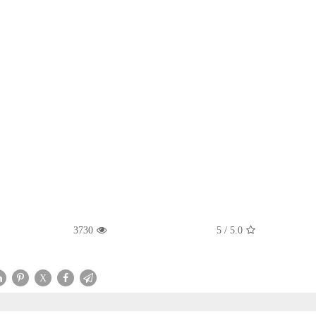
3730
/ 5
5.0
X