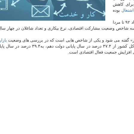
 برای كاهش
اشتغال
بوده
اما اكنون كه دوره نخست ریاست جمهوری روحانی(از مرداد ۹۲ تا مردا
ه شاخص وضعیت مشاركت اقتصادی، نرخ بیكاری و تعداد شاغلان در چهار سا
ر» گفته می شود و یكی از شاخص هایی است كه در بررسی های وضعیت
بازار
مورد توجه قرار گیرد. بر همین اساس، نرخ مشاركت در كل كشور از ۳۷.۴ درصد در سال پایانی دو
 افزایش جمعیت فعال اقتصادی است.