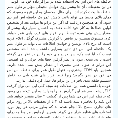
حافظه های اس اس دی استفاده شده در مراکز داده خود می گوید.
در این تحقیقات، آن ها بیشتر روی عوامل محیطی مؤثر بر طول عمر
حافظه ها بحث کرده اند. برای مثال: محققان به این نتیجه رسیدند که
دمای بالای محیط می تواند باعث کاهش عمر یک حافظه اس اس دی
شود. آن ها همچنین دریافتند که اگر این درایو ها بتوانند بعد از تشخیص
اولین خطا ها به کار خود ادامه دهند، به احتمال بسیار زیاد بیشتر از
مقدار پیش بینی شده توسط نرم افزار های عیب یابی عمر خواهد
کرد. فیسبوک همچنین در تناقض با گزارش مشترک گوگل، اعلام کرده
است که نرخ بالای نوشتن و خواندن اطلاعات می تواند در طول عمر
یک حافظه اس اس دی تأثیر بسزایی داشته باشد. البته مشخص
نیست که آیا فیسبوک، سن درایو های خود را نیز در نظر می گرفته
است یا نه. نتیجه: بدون در نظر گرفتن خطا های جزئی و کم اهمیت،
این درایو ها طول عمر بیشتری از مقدار پیش بینی شده دارند.
همچنین باید TDW بیشتری به عنوان طول عمر برای حافظه اس اس
دی خود در نظر بگیرید؛ زیرا نرم افزار های عیب یابی به خاطر
سیستم طبقه بندی بافر در این درایو ها، عمل کرد دقیقی ندارند.
خوب، با دانستن همه این اطلاعات چه نتیجه کلی ایی می توان گرفت
؟ اگر پشت سر هم این گزارش ها را بخوانید به این نتیجه می رسید
که حافظه اس اس دی شما پس از گذشت ۲ سال منفجر خواهد شد.
این نکته را بخاطر داشته باشید که ۲ تا از تحقیقات بالا بر روی درایو
های تجاری سطح بالا انجام شده اند که بطور مرتب هر روز مورد
استفاده های عظیم قرار می گیرند. همچین آزمایش مربوط به درایو
های بازار عادی نیز با استفاده غیرعادی (استفاده مداوم و پیوسته در