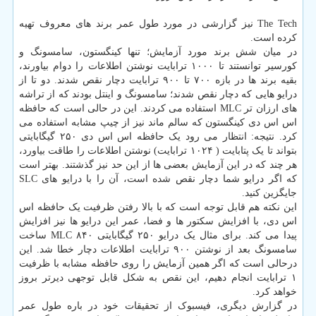
The Tech نیز گزارشی در مورد طول عمر برند های معروف تهیه
کرده است.
در میان شش برند مورد آزمایش؛ تنها کینگستون، سامسونگ و
کورسیر توانستند تا ۱۰۰۰ ترابایت نوشتن اطلاعات را دوام بیاورند،
بقیه برند ها در بازه ۷۰۰ تا ۹۰۰ ترابایت دچار نقص شدند. دو تا از
درایو هایی که دچار نقص شدند؛ سامسونگ و اینتل بودند که از تراشه
های ارزان تر MLC استفاده می کردند. این در حالی است که حافظه
اس اس دی کینگستون که سالم ماند نیز از چیپ مشابه استفاده می
کرد. نتیجه: انتظار می رود یک حافظه اس اس دی ۲۵۰ گیگابایتی
بتواند تا یک پتابایت ( ۱۰۲۴ ترابایت) نوشتن اطلاعات را طاقت بیاورد،
هر چند که در این آزمایش بعضی ها از این حد نیز گذشتند. بهتر است
که اگر درایو شما دچار نقص شده است، آن را با درایو های SLC
جایگزین کنید.
این نکته هم قابل توجه است که با بالا رفتن ظرفیت یک حافظه اس
اس دی، با افزایش سکتور ها و فضا، عمر این درایو ها نیز افزایش
پیدا می کند. برای مثال یک درایو ۲۵۰ گیگابایتی ۸۴۰ MLC ساخت
سامسونگ بعد از نوشتن ۹۰۰ ترابایت اطلاعات دچار خطا شد. این
درحالی است که اگر همین آزمایش را روی حافظه مشابه با ظرفیت
۱ ترابایت انجام دهیم، این نقص به شکل قابل توجهی دیرتر بروز
خواهد کرد.
در گزارش دیگری، فیسبوک از تحقیقات خود در باره طول عمر