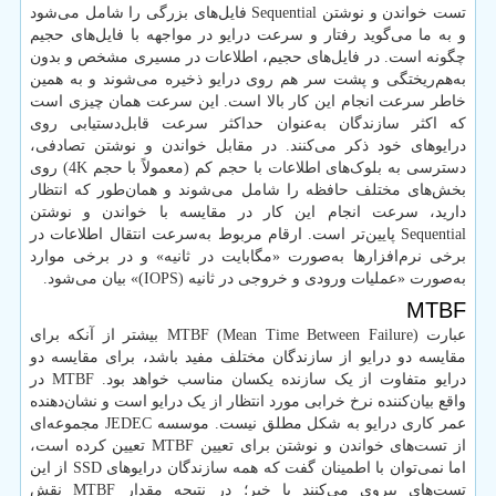
تست خواندن و نوشتن Sequential فایل‌های بزرگی را شامل می‌شود
و به ما می‌گوید رفتار و سرعت درایو در مواجهه با فایل‌های حجیم
چگونه است. در فایل‌های حجیم، اطلاعات در مسیری مشخص و بدون
به‌هم‌ریختگی و پشت سر هم روی درایو ذخیره می‌شوند و به همین
خاطر سرعت انجام این کار بالا است. این سرعت همان چیزی است
که اکثر سازندگان به‌عنوان حداکثر سرعت قابل‌دستیابی روی
درایوهای خود ذکر می‌کنند. در مقابل خواندن و نوشتن تصادفی،
دسترسی به بلوک‌های اطلاعات با حجم کم (معمولاً با حجم 4K) روی
بخش‌های مختلف حافظه را شامل می‌شوند و همان‌طور که انتظار
دارید، سرعت انجام این کار در مقایسه با خواندن و نوشتن
Sequential پایین‌تر است. ارقام مربوط به‌سرعت انتقال اطلاعات در
برخی نرم‌افزارها به‌صورت «مگابایت در ثانیه» و در برخی موارد
به‌صورت «عملیات ورودی و خروجی در ثانیه (IOPS)» بیان می‌شود.
MTBF
عبارت (MTBF (Mean Time Between Failure بیشتر از آنکه برای
مقایسه دو درایو از سازندگان مختلف مفید باشد، برای مقایسه دو
درایو متفاوت از یک سازنده یکسان مناسب خواهد بود. MTBF در
واقع بیان‌کننده نرخ خرابی مورد انتظار از یک درایو است و نشان‌دهنده
عمر کاری درایو به شکل مطلق نیست. موسسه JEDEC مجموعه‌ای
از تست‌های خواندن و نوشتن برای تعیین MTBF تعیین کرده است،
اما نمی‌توان با اطمینان گفت که همه سازندگان درایو‌های SSD از این
تست‌های پیروی می‌کنند یا خیر؛ در نتیجه مقدار MTBF نقش