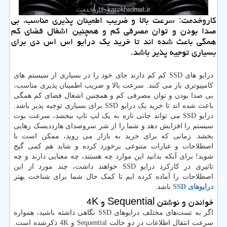
كاروخدمت: سرعت بالا و ضریب اطمینان پذیری مناسب، بی
صدا بودن و توان مصرفی كم و همچنین اشغال فضای كم
همگی باعث شده اند تا خرید یك درایو اس اس دی برای
بسیاری توجیه پذیر باشد.
درایو های SSD کم کم دارند جای خود را در بسیاری از سیستم های
کامپیوتری باز می کنند. سرعت بالا و ضریب اطمینان پذیری مناسب،
بی صدا بودن و توان مصرفی کم و همچنین اشغال فضای کم همگی
باعث شده اند تا خرید یک درایو SSD برای بسیاری توجیه پذیر باشد.
درایو SSD می تواند جانی تازه به یک لپ تاپ ببخشد، سرعت بوت
سیستم را افزایش دهد و شما را از شر سروصدای هارددیسک رهایی
بخشد. زمانی که برای خرید به بازار می روید، ممکن است با
اصطلاحات و عبارات متنوعی برخورد کرده و شاید هم کمی گیج
شوید! برای آنکه بدانید این موارد چه هستند، چه معنایی دارند و چه
تاثیری در کارکرد درایو SSD خواهند داشت، چند مورد از این
اصطلاحات را آماده کرده ایم تا کمک حال شما برای شناخت بهتر
درایوهای SSD
باشد.
خواندن و نوشتن Sequential و 4K
اگر به تست‌های مختلف درایوهای SSD نگاهی داشته باشید، همواره
سرعت انتقال اطلاعات در دو حالت Sequential و 4K ذکرشده است.