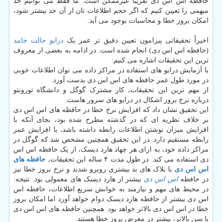
حافظه اس اس دی تقریبا غیرممکن است. ما فقط می توانیم حد
مبهمی را تعیین کنیم که اگر حجم اطلاعات تان از آن حد بیشتر شود،
امکان بروز خطا و محاسبات بوجود می آید.
اخیراً تحقیقاتی پیرامون تعیین دقیق تر عمر یک
درایو حالت جامد
(حافظه اس اس دی) انجام شده است. در ادامه به بعضی از معروف
ترین این تحقیقات اشاره می کنیم:
با آزمایش درایو های استفاده در مراکز داده می توان اطلاعات خوبی
در مورد طول عمر حافظه های اس اس دی بدست آورد.
از مهم ترین این تحقیقات، کار مشترک گوگل و دانشگاه تورونتو
درباره نرخ بروز اشکال در درایو های سرور هاست.
این تحقیق نشان داد که افزایش نرخ خطا در حافظه های اس اس دی
بر خلاف نظریه ای که در گذشته مطرح شده بود، بجای آنکه با
افزایش میزان نوشتن اطلاعات رابطه داشته باشد، با افزایش عمر
رابطه مستقیم دارد. در این تحقیق همچنین مشخص شد که گوگل در
مراکز داده خود، به ازای هر چهاد هارد دیسک، از یک حافظه اس اس
دی استفاده می کند. در طول مدت ۴ ساله این تحقیقات،
حافظه های
اس اس دی
با بلاک های بد بیشتری روبرو شدند و نرخ بروز خطا نیز
در حافظه
اس اس دی
بیشتر از هارد دیسک های معمولی بود. نتیجه:
در محیط های مهم و نیازمند به خوانش سریع اطلاعات، حافظه اس
اس دی بیشتر از حافظه هارد دیسک دوام خواهد آورد اما امکان بروز
خطا در اس اس دی بالاتر خواهد بود. همچنین حافظه های اس اس دی
با سن بالاتر، بیشتر در معرض بروز خطا هستند.