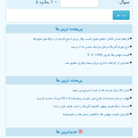
سوال:
= ۲ بعلاوه ۵
پربیننده ترین ها
فراهم شدن امکان اعطای مجوز کسب وکار برای اتباع خارجه از درگاه ملی مجوزها
نرخ تورم آمریکا درحال نزدیک شدن به ۴ درصد
قیمت جهانی طلا امروز 1405، 3، 5
تعدادی از الزامات اداری برای بیمه بیکاری تعلیق شد
پربحث ترین ها
شارژ کالا برگ مرداد ماه از فردا شروع می شود
مهلت ارسال مستندات طرح ملی یاوران پیشرفت2 تا 20 مرداد تمدید گردید
انسداد تنگه هرمز چطور اقتصاد آمریکا را تحت فشار قرار داد؟
افزایش قیمت جهانی طلا با کاهش تنش ها در خاورمیانه
جدیدترین ها