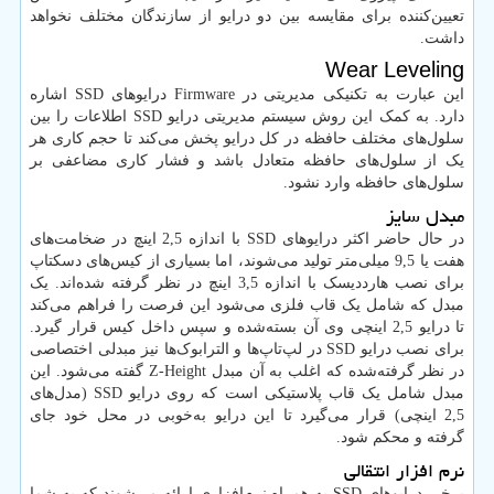
تعیین‌کننده برای مقایسه بین دو درایو از سازندگان مختلف نخواهد
داشت.
Wear Leveling
این عبارت به تکنیکی مدیریتی در Firmware درایوهای SSD اشاره
دارد. به کمک این روش سیستم مدیریتی درایو SSD اطلاعات را بین
سلول‌های مختلف حافظه در کل درایو پخش می‌کند تا حجم کاری هر
یک از سلول‌های حافظه متعادل باشد و فشار کاری مضاعفی بر
سلول‌های حافظه وارد نشود.
مبدل سایز
در حال حاضر اکثر درایوهای SSD با اندازه 2,5 اینچ در ضخامت‌های
هفت یا 9,5 میلی‌متر تولید می‌شوند، اما بسیاری از کیس‌های دسکتاپ
برای نصب هارددیسک با اندازه 3,5 اینچ در نظر گرفته شده‌اند. یک
مبدل که شامل یک قاب فلزی می‌شود این فرصت را فراهم می‌کند
تا درایو 2,5 اینچی وی آن بسته‌شده و سپس داخل کیس قرار گیرد.
برای نصب درایو SSD در لپ‌تاپ‌ها و الترابوک‌ها نیز مبدلی اختصاصی
در نظر گرفته‌شده که اغلب به آن مبدل Z-Height گفته می‌شود. این
مبدل شامل یک قاب پلاستیکی است که روی درایو SSD (مدل‌های
2,5 اینچی) قرار می‌گیرد تا این درایو به‌خوبی در محل خود جای
گرفته و محکم شود.
نرم افزار انتقالی
برخی درایوهای SSD به همراه نرم‌افزاری ارائه می‌شوند که به شما