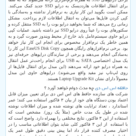
برای انتقال اطلاعات هارددیسک به درایو SSD جدید کمک می‌کنند.
ممکن است بگویید این کار نیازی به نرم‌افزار نداشته و به‌سادگی با
کپی کردن فایل‌ها می‌توان به انتقال اطلاعات لازم پرداخت. مشکل
زمانی رخ می‌دهد که شما بخواهید درایو بوت را به SSD منتقل کرده و
سکتورهای بوت را عیناً روی درایو SSD نیز داشته باشید. عملیات کپی
درایو حاوی سیستم‌عامل باید خارج از محیط ویندوز صورت گیرد و به
همین خاطر یک نرم‌افزار مخصوص برای انجام این کار نیاز خواهد
بود. برخی نرم‌افزارهای رایگان همچون EaseUS Disk Copy این کار را
به‌سادگی انجام می‌دهند و برخی از سازندگان درایوهای حرفه‌ای نیز
یک مبدل اختصاصی SATA به USB برای انجام راحت‌تر عمل انتقال
به همراه درایو خود ارائه می‌دهند (این مبدل برای انتقال فایل‌ها از
روی لپ‌تاپ نیز مفید واقع می‌شوند). درایوهای حاوی این مبدل
معمولاً دارای نشان Laptop Upgrade Kit هستند.
حافظه اس اس دی
چه مدت دوام خواهد آورد ؟
شرکت های سازنده حافظ های اس اس دی برای تعیین میزان قابل
اعتماد بودن دستگاه های خود از بیان ۳ فاکتور استفاده می کنند؛ عمر
استاندارد ، تعداد ترابایت های نوشته شده و میزان اطلاعات نوشته
شده در طول یک مدت خاص (مثلاً یک روز). مشخص است که
استفاده از این ۳ فاکتور، نتایج مختلفی را بهمراه دارد. واضح است که
با استفاده از این ۳ فاکتور کلی شاید بتوان اطلاعاتی مناسب را در
اختیار مصرف کننده قرار داد اما پیش بینی دقیق طول عمر یک