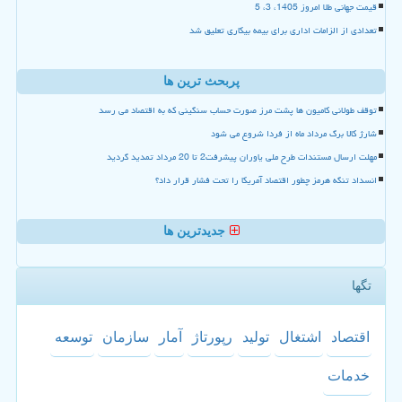
قیمت جهانی طلا امروز 1405، 3، 5
تعدادی از الزامات اداری برای بیمه بیکاری تعلیق شد
پربحث ترین ها
توقف طولانی کامیون ها پشت مرز صورت حساب سنگینی که به اقتصاد می رسد
شارژ کالا برگ مرداد ماه از فردا شروع می شود
مهلت ارسال مستندات طرح ملی یاوران پیشرفت2 تا 20 مرداد تمدید گردید
انسداد تنگه هرمز چطور اقتصاد آمریکا را تحت فشار قرار داد؟
جدیدترین ها
تگها
اقتصاد
اشتغال
تولید
رپورتاژ
آمار
سازمان
توسعه
خدمات