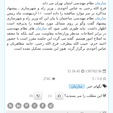
سازمان
نظام مهندسی استان تهران می داند.
فرج الله رجبی به عباس آخوندی ـ وزیر راه و شهرسازی ـ پیشنهاد
مذاكره بر سر موارد مناقشه را داده است. ۱۱ اردیبهشت ماه رییس
سازمان
نظام مهندسی ساختمان با بیان این كه وزیر راه و شهرسازی
پیشنهاد گفت وگو بر روی مسائل مورد مناقشه را پذیرفته است
اظهار داشت: نباید طوری تلقی شود كه
سازمان
های نظام مهندسی
در برابر اصلاحات مدنظر وزارتخانه مقاومت می كنند بلكه ما معتقد
به اصلاح امور هستیم. گفته می گردد این جلسه مقرر است با حضور
احمد خرم، حبیب الله بیطرف، فرج الله رجبی، حامد مظاهریان و
عباس آخوندی برگزار گردد. هنوز این نشست تشكیل نشده است.
1397/02/30
15:16:45
2741
/ 5
5.0
تگهای خبر:
سازمان
این مطلب را می پسندید؟
(0)
(1)
X