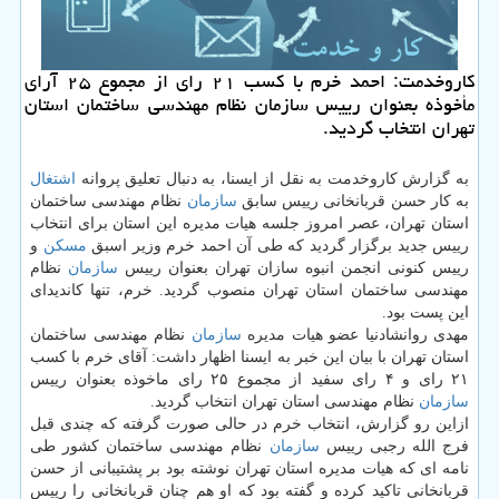
كاروخدمت: احمد خرم با كسب ۲۱ رای از مجموع ۲۵ آرای
مأخوذه بعنوان رییس سازمان نظام مهندسی ساختمان استان
تهران انتخاب گردید.
به گزارش كاروخدمت به نقل از ایسنا، به دنبال تعلیق پروانه
اشتغال
به كار حسن قربانخانی رییس سابق
سازمان
نظام مهندسی ساختمان
استان تهران، عصر امروز جلسه هیات مدیره این استان برای انتخاب
رییس جدید برگزار گردید كه طی آن احمد خرم وزیر اسبق
مسكن
و
رییس كنونی انجمن انبوه سازان تهران بعنوان رییس
سازمان
نظام
مهندسی ساختمان استان تهران منصوب گردید. خرم، تنها كاندیدای
این پست بود.
مهدی روانشادنیا عضو هیات مدیره
سازمان
نظام مهندسی ساختمان
استان تهران با بیان این خبر به ایسنا اظهار داشت: آقای خرم با كسب
۲۱ رای و ۴ رای سفید از مجموع ۲۵ رای ماخوذه بعنوان رییس
سازمان
نظام مهندسی استان تهران انتخاب گردید.
ازاین رو گزارش، انتخاب خرم در حالی صورت گرفته كه چندی قبل
فرج الله رجبی رییس
سازمان
نظام مهندسی ساختمان كشور طی
نامه ای كه هیات مدیره استان تهران نوشته بود بر پشتیبانی از حسن
قربانخانی تاكید كرده و گفته بود كه او هم چنان قربانخانی را رییس