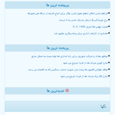
پربیننده ترین ها
فراهم شدن امکان اعطای مجوز کسب وکار برای اتباع خارجه از درگاه ملی مجوزها
نرخ تورم آمریکا درحال نزدیک شدن به ۴ درصد
قیمت جهانی طلا امروز 1405، 3، 5
تعدادی از الزامات اداری برای بیمه بیکاری تعلیق شد
پربحث ترین ها
توافق بغداد و شرکت شورون برای راه اندازی خط لوله بصره به شمال عراق
شارژ کوپن مرداد ماه از فردا شروع می شود
توقف طولانی کامیون ها پشت مرز صورت حساب سنگینی که به اقتصاد می رسد
شارژ کالا برگ مرداد ماه از فردا شروع می شود
جدیدترین ها
تگها