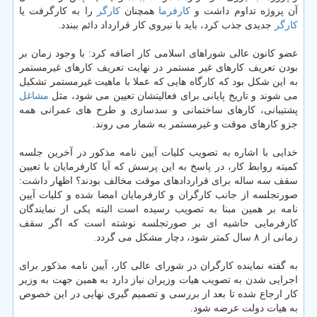
آن پروژه تداوم داشت و
كارفرما
همچنان
كارگر
را به كارگرفت یا
كارگر
جدیدی جذب كرد، باید با نیروی كار قرارداد دائم ببندد.
عضو كانون عالی شوراهای اسلامی كار اضافه كرد: با وجود زمان بر
بودن تعریف كارهای غیر مستمر در نهایت تعریف كارهای غیرمستمر
به این شكل بود كه كارگاه هایی كه عملا با ماهیت غیرمستمر تشكیل
می شوند و تاریخ پایانی برای فعالیتشان تعیین می شود، مثل
مشاغل
پشتیبانی، كارهای ساختمانی و سدسازی و طرح های عمرانی همه
جزو كارهای موقت و غیرمستمر به شمار می روند.
خدایی با اشاره به تصویب كلیات آیین نامه مذكور در آخرین جلسه
كمیته روابط كار، در پاسخ به این پرسش كه آیا كارفرمایان با تعیین
سقف سه ساله برای قراردادهای موقت مخالف بودند؟ اظهار داشت:
صورتجلسه از جانب كارگران و كارفرمایان امضا شده و كلیات آیین
نامه بر همین مبنا به تصویب رسیده است البته یكی از نمایندگان
كارفرمایی حاشیه ای بر صورتجلسه نوشته است كه اگر سقف
زمانی از ۸ سال كمتر شود، دچار مشكل می گردد.
به گفته نماینده كارگران در شورای عالی كار، آیین نامه مذكور برای
اجرایی شدن به تصویب هیات وزیران نیاز دارد به همین جهت به وزیر
كار ارجاع شده تا بعد از بررسی و تصمیم گیری نهایی در این خصوص
به هیات دولت عرضه شود.