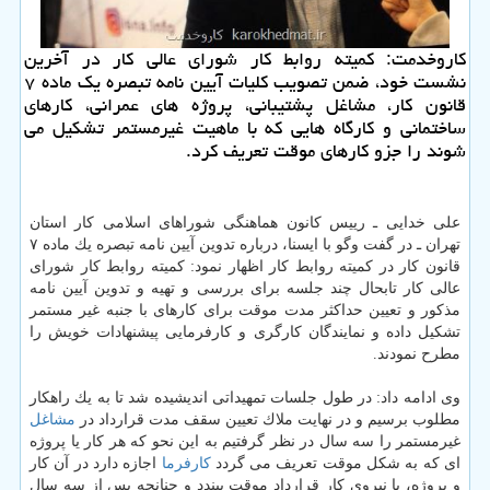
كاروخدمت: كمیته روابط كار شورای عالی كار در آخرین
نشست خود، ضمن تصویب كلیات آیین نامه تبصره یك ماده ۷
قانون كار، مشاغل پشتیبانی، پروژه های عمرانی، كارهای
ساختمانی و كارگاه هایی كه با ماهیت غیرمستمر تشكیل می
شوند را جزو كارهای موقت تعریف كرد.
علی خدایی ـ رییس كانون هماهنگی شوراهای اسلامی كار استان
تهران ـ در گفت وگو با ایسنا، درباره تدوین آیین نامه تبصره یك ماده ۷
قانون كار در كمیته روابط كار اظهار نمود: كمیته روابط كار شورای
عالی كار تابحال چند جلسه برای بررسی و تهیه و تدوین آیین نامه
مذكور و تعیین حداكثر مدت موقت برای كارهای با جنبه غیر مستمر
تشكیل داده و نمایندگان كارگری و كارفرمایی پیشنهادات خویش را
مطرح نمودند.
وی ادامه داد: در طول جلسات تمهیداتی اندیشیده شد تا به یك راهكار
مطلوب برسیم و در نهایت ملاك تعیین سقف مدت قرارداد در
مشاغل
غیرمستمر را سه سال در نظر گرفتیم به این نحو كه هر كار یا پروژه
ای كه به شكل موقت تعریف می گردد
كارفرما
اجازه دارد در آن كار
و پروژه، با نیروی كار قرارداد موقت ببندد و چنانچه پس از سه سال