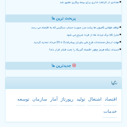
تعدادی از الزامات اداری برای بیمه بیکاری تعلیق شد
پربحث ترین ها
توقف طولانی کامیون ها پشت مرز صورت حساب سنگینی که به اقتصاد می رسد
شارژ کالا برگ مرداد ماه از فردا شروع می شود
مهلت ارسال مستندات طرح ملی یاوران پیشرفت2 تا 20 مرداد تمدید گردید
انسداد تنگه هرمز چطور اقتصاد آمریکا را تحت فشار قرار داد؟
جدیدترین ها
تگها
اقتصاد
اشتغال
تولید
رپورتاژ
آمار
سازمان
توسعه
خدمات