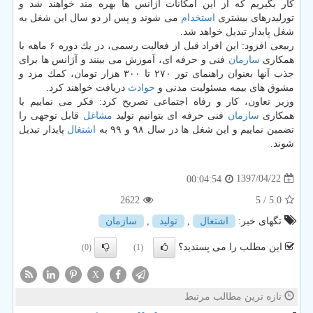
كار بگیریم كه از این امكانات آژانس ها بهره مند خواهند شد و
تورلیدرهای بیشتری
استخدام
می شوند و پس از دو سال این شغل به
شغل پایدار تبدیل خواهد شد.
ربیعی افزود: این افراد قبل از فعالیت رسمی، در یك دوره ۶ ماهه با
همكاری
سازمان
فنی و حرفه ای، آموزش می بینند و آژانس ها برای
جذب آنها بعنوان راهنمای تور ۲۷۰ تا ۳۰۰ هزار تومان، كمك مزد و
مشوق های بیمه مسئولیت مدنی و
حوادث
دریافت خواهند كرد.
وزیر تعاون، كار و رفاه اجتماعی تصریح كرد: فكر می نماییم با
همكاری
سازمان
فنی حرفه ای بتوانیم تولید
مشاغل
قابل توجهی را
تضمین نماییم و این شغل ها در سال ۹۸ و ۹۹ به
اشتغال
پایدار تبدیل
شوند.
1397/04/22
00:04:54
2622
/ 5
5.0
تگهای خبر:
اشتغال
,
تولید
,
سازمان
این مطلب را می پسندید؟
(0)
(1)
X
تازه ترین مطالب مرتبط