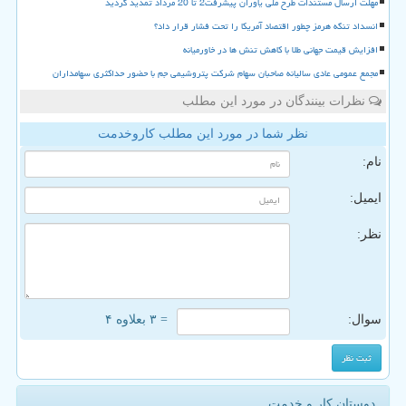
مهلت ارسال مستندات طرح ملی یاوران پیشرفت2 تا 20 مرداد تمدید گردید
انسداد تنگه هرمز چطور اقتصاد آمریکا را تحت فشار قرار داد؟
افزایش قیمت جهانی طلا با کاهش تنش ها در خاورمیانه
مجمع عمومی عادی سالیانه صاحبان سهام شرکت پتروشیمی جم با حضور حداکثری سهامداران
نظرات بینندگان در مورد این مطلب
نظر شما در مورد این مطلب کاروخدمت
نام:
ایمیل:
نظر:
سوال:
= ۳ بعلاوه ۴
دوستان کار و خدمت