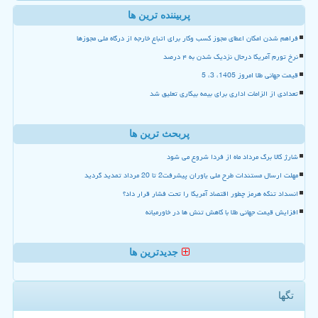
پربیننده ترین ها
فراهم شدن امکان اعطای مجوز کسب وکار برای اتباع خارجه از درگاه ملی مجوزها
نرخ تورم آمریکا درحال نزدیک شدن به ۴ درصد
قیمت جهانی طلا امروز 1405، 3، 5
تعدادی از الزامات اداری برای بیمه بیکاری تعلیق شد
پربحث ترین ها
شارژ کالا برگ مرداد ماه از فردا شروع می شود
مهلت ارسال مستندات طرح ملی یاوران پیشرفت2 تا 20 مرداد تمدید گردید
انسداد تنگه هرمز چطور اقتصاد آمریکا را تحت فشار قرار داد؟
افزایش قیمت جهانی طلا با کاهش تنش ها در خاورمیانه
جدیدترین ها
تگها