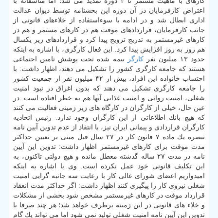
كارهای با ماهیت مستمر تا ۳ دوره تمدید می شد؛ اما متاسفانه با
اعتراض كارفرمایان در آن دوره این بخشنامه توسط دیوان عدالت
اداری ابطال شد و در ادامه با سوءاستفاده از خلاءهای قانونی از
جانب كارفرمایان، قراردادهای موقت هم در كارهای مستمر و هم در
كارهای غیرمستمر به تدریج ترویج پیدا كرد و قراردادهای زیر یكسال
هم روز به روز افزایش پیدا كرد. این فعال كارگری، با اشاره به اینكه
حدود ۱۳ میلیون نفر
كارگر
بیمه شده تحت پوشش تامین اجتماعی
هستند كه جامعه كارگری كشور را تشكیل می دهند، اظهار داشت: با
احتساب خانواده این افراد، بیش از ۴۲ میلیون نفر از جمعیت كشور
را جامعه كارگری تشكیل می دهند كه بدون اغراق در نبود امنیت
شغلی، امنیت روانی و امنیت غذایی آنها هم به خطر افتاده است. در
عین حال، خیلی از كارگران در كارگاه های زیر زمینی فعالیت می كنند
كه هیچ بانك اطلاعاتی از این كارگران وجود ندارد. رئیس اتحادیه
كارگران قراردادی و پیمانی ایران نیز، با انتقاد از عدم تدوین آیین نامه
تبصره یك ماده ۷ قانون كار در ۲۷ سال قبل مبنی بر تعیین حداكثر
مدت موقت برای كارهای غیرمستمر اظهار داشت: تدوین این آیین
نامه در مدت ۲۷ ساله گذشته معطل مانده و هیچ دولتی تاكنون، به
این تكلیف قانونی خود عمل نكرده است. وی با اشاره به اینكه
امیدواریم اعضای شورای عالی كار با رعایت سه جانبه گرایی امنیت
شغلی نیروی كار را پیگیری كنند اظهار داشت: اگر حداكثر مدت انعقاد
قرارداد موقت در كارهای غیرمستمر مشخص شود بخشی از مشكلات
و خلاء های قانونی در این زمینه برطرف خواهد شد؛ هر چند صرفا با
تدوین این آیین نامه امنیت شغلی تولید نمی شود اما می‎ تواند یك گام