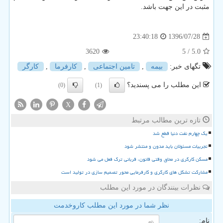
مثبت در این جهت باشد.
1396/07/28
23:40:18
3620
/ 5
5.0
تگهای خبر:
بیمه
,
تامین اجتماعی
,
كارفرما
,
كارگر
این مطلب را می پسندید؟
(0)
(1)
X
تازه ترین مطالب مرتبط
یک چهارم نفت دنیا قطع شد
تجربیات مسئولان باید مدون و منتشر شود
مسکن کارگری در محاق وقتی قانون، قربانی ترک فعل می شود
مشارکت تشکل های کارگری و کارفرمایی محور تصمیم سازی در تولید است
نظرات بینندگان در مورد این مطلب
نظر شما در مورد این مطلب کاروخدمت
نام: