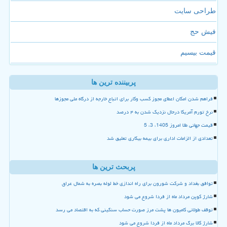
طراحی سایت
فیش حج
قیمت بیسیم
پربیننده ترین ها
فراهم شدن امکان اعطای مجوز کسب وکار برای اتباع خارجه از درگاه ملی مجوزها
نرخ تورم آمریکا درحال نزدیک شدن به ۴ درصد
قیمت جهانی طلا امروز 1405، 3، 5
تعدادی از الزامات اداری برای بیمه بیکاری تعلیق شد
پربحث ترین ها
توافق بغداد و شرکت شورون برای راه اندازی خط لوله بصره به شمال عراق
شارژ کوپن مرداد ماه از فردا شروع می شود
توقف طولانی کامیون ها پشت مرز صورت حساب سنگینی که به اقتصاد می رسد
شارژ کالا برگ مرداد ماه از فردا شروع می شود