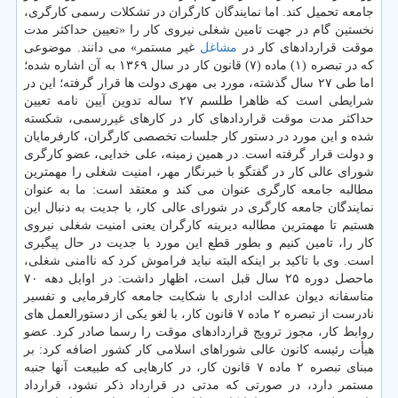
جامعه تحمیل كند. اما نمایندگان كارگران در تشكلات رسمی كارگری،
نخستین گام در جهت تامین شغلی نیروی كار را «تعیین حداكثر مدت
موقت قراردادهای كار در
مشاغل
غیر مستمر» می دانند. موضوعی
كه در تبصره (۱) ماده (۷) قانون كار در سال ۱۳۶۹ به آن اشاره شده؛
اما طی ۲۷ سال گذشته، مورد بی مهری دولت ها قرار گرفته؛ این در
شرایطی است كه ظاهرا طلسم ۲۷ ساله تدوین آیین نامه تعیین
حداكثر مدت موقت قراردادهای كار در كارهای غیررسمی، شكسته
شده و این مورد در دستور كار جلسات تخصصی كارگران، كارفرمایان
و دولت قرار گرفته است. در همین زمینه، علی خدایی، عضو كارگری
شورای عالی كار در گفتگو با خبرنگار مهر، امنیت شغلی را مهمترین
مطالبه جامعه كارگری عنوان می كند و معتقد است: ما به عنوان
نمایندگان جامعه كارگری در شورای عالی كار، با جدیت به دنبال این
هستیم تا مهمترین مطالبه دیرینه كارگران یعنی امنیت شغلی نیروی
كار را، تامین كنیم و بطور قطع این مورد با جدیت در حال پیگیری
است. وی با تاكید بر اینكه البته نباید فراموش كرد كه ناامنی شغلی،
ماحصل دوره ۲۵ سال قبل است، اظهار داشت: در اوایل دهه ۷۰
متاسفانه دیوان عدالت اداری با شكایت جامعه كارفرمایی و تفسیر
نادرست از تبصره ۲ ماده ۷ قانون كار، با لغو یكی از دستورالعمل های
روابط كار، مجوز ترویج قراردادهای موقت را رسما صادر كرد. عضو
هیأت رئیسه كانون عالی شوراهای اسلامی كار كشور اضافه كرد: بر
مبنای تبصره ۲ ماده ۷ قانون كار، در كارهایی كه طبیعت آنها جنبه
مستمر دارد، در صورتی كه مدتی در قرارداد ذكر نشود، قرارداد