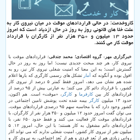
كاروخدمت: در حالی قراردادهای موقت در میان نیروی كار به
علت خلا های قانونی روز به روز در حال ازدیاد است كه امروز
حدود ۱۳ میلیون و ۳۵۰ هزار نفر از كارگران با قرارداد
موقت كار می كنند.
خبرگزاری مهر- گروه اقتصادی؛ محمد جندقی:
قراردادهای موقت با
نیروی كار، هر چند مبحث جدیدی نیست؛ اما روز به روز در حال
گسترش است؛ به این معنا كه امنیت شغلی نیروی كار نیز، رو به
افول بوده و آنگونه كه
آمار
تشكل های رسمی كارگری كه بارها اعلام
شده هم نشان می دهد، امروز فقط كمتر ۵ درصد از نیروی كار
كشور، با قرارداد دائم كار می كنند؛ به عبارتی بیش از ۹۵ درصد از
قراردادهای كار بین
كارفرما
و
كارگر
، «موقت» است. هم اكنون،
حدود ۱۳ میلیون
كارگر
بیمه شده تحت پوشش تامین اجتماعی در
كشور وجود دارد كه با محاسبه سهم ۹۵ درصدی قراردادهای موقت،
می توان گفت امروز حدود ۱۲ میلیون و ۳۵۰ هزار نفر از كارگران، با
قراردادهای موقت كار فعالیت می كنند و فقط حدود ۶۵۰ نفر، با
قراردادهای دائم مشغول به كار هستند؛ با این حال، امروز ۱۲. ۵
میلیون نفر از نیروی كار كشور، امنیت شغلی ندارند كه می تواند آثار
روانی زیادی هم از بُعد فردی و هم از بُعد اجتماعی، به نیروی كار و