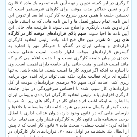
كارگری در این كمیته تدوین و تهیه آیین نامه تبصره یك ماده ۷ قانون
كار و تعیین حداكثر مدت موقت برای كارهای غیرمستمر است كه
نخستین جلسه با همین محور شروع به كار كرد، اما بعد از تدوین این
آیین نامه، تمام دستورالعمل ها و آیین نامه هایی كه به استناد قانون
كار تدوین شده، بازنگری و اصلاح می شوند تا ظرفیت های خالی این
آیین نامه ها احیا شوند.
سهم بالای قراردادهای موقت كار در كارگاه
های زیر ۵۰ نفر
در عین حال فتح الله بیات، رئیس اتحادیه كارگران
قراردادی و پیمانی ایران در گفتگو با خبرنگار مهر با اشاره به
گسترش قراردادهای موقت اظهار داشت: امنیت شغلی مبحث
جدیدی در میان جامعه كارگری نیست و با جدیت اعلام می كنیم كه
مانند امنیت غدایی و امنیت جانی برای جامعه دارای اهمیت است. وی
با اشاره به اینكه اگر نیروی كار ما امنیت شغلی نداشته باشد، نه تنها
انگیزه ای برای فعالیت ندارد، بلكه نمی تواند برای آینده خود برنامه
ریزی كند، اضافه كرد: سهم ۹۵ درصدی قراردادهای موقت از كل
قراردادهای كار سبب شده تا احساس سرخوردگی در میان جامعه
كارگری افزایش یابد. رئیس اتحادیه كارگران قراردادی و پیمانی ایران
با اشاره به اینكه اغلب قرادادهای كار در كارگاه های زیر ۵۰ نفر، با
مدت كمتر از یكسال منعقد می شود، ادامه داد: متاسفانه با خلاءها و
نارسایی هایی كه در قانون وجود دارد، دیوان عدالت اداری با ابطال
برخی بخشنامه های قانون كار به كارگران فشار وارد می نماید. بیات
اضافه كرد: «امنیت شغلی» مبحث ماده ۷ قانون كار است كه تا پیش
از ابطال یك بخشنامه در اوایل دهه ۷۰، قراردادهای كار كارگران در