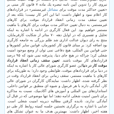
نیروی كار را تدوین آیین نامه تبصره یك ماده ۷ قانون كار مبنی بر
«تعیین حداكثر مدت موقت برای
مشاغل
غیرمستمر» در قراردادهای
كار اعلام نمود و اظهار داشت: اما این آخر كار نیست؛ بلكه بعد از
تعیین سقف مدت زمانی انعقاد قرارداد موقت برای كارهای
غیرمستمر، به دنبال تعیین حداكثر مدت موقت برای كارهای با ماهیت
مستمر خواهیم بود. این فعال كارگری در ادامه با اشاره به اینكه
تحلیل و تفسیری كه در اوایل دهه ۷۰ متاثر از شكایت كارفرمایان،
منتج به رای دیوان عدالت اداری شد ظلم بزرگی به جامعه كارگری
بود اضافه كرد: بر مبنای قانون كار كشورمان، قوانین سایر كشورها و
حتی قوانین بین المللی، هیچ دفاعی نمی توان از وضع موجود امنیت
شغلی كرد؛ چراكه در هیچ جای دنیا، پذیرفته نمی شود كه ۹۵ درصد
قراردادهای كار موقت باشند.
تعیین سقف زمانی انعقاد قرارداد
موقت كار در دنیا
این عضو كارگری شورای عالی كار با اشاره به اینكه
در دنیا برای قراردادهای موقت، ظوابطی وجود دارد؛ به طوریكه برای
كارهای با ماهیت مستمر، سقف زمانی برای انعقاد قرارداد وقت در
نظر گرفته شده، اظهار داشت: نمایندگان كارگران در شورای عالی
كار، آمادگی دارند با هر فرمول و شیوه ای منطبق بر قوانین داخلی،
استانداردهای بین المللی و آموزش های آكادمیك، نسبت به مذاكره
برای تامین امنیت شغلی ادامه دهند؛ اما تنها موضوعی كه در قبال آن
آمادگی ندارند، نادیده گرفتن مطالبه دیرینه امنیت شغلی است.
خدایی با اشاره به برگزاری نخستین جلسه كمیته روابط كار طی دو
هفته اخیر، اظهار داشت: مهمترین هدف ما به عنوان تشكل های