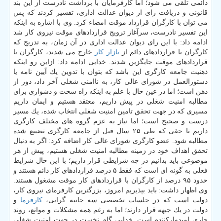
دائمی تلقی می شود؛ اما كارفرمایان با برداشت نادرست از این بند
قانونی و دریافت رای از دیوان عدالت اداری، تفسیر كردند كه پس
می توان با كارگران قرارداد موقت امضاء كرد. وی با اشاره به اینكه
این تفسیر نادرست، سرآغاز ترویج قراردادهای موقت نیروی كار شد
ادامه داد: با این رای دیوان عدالت اداری در آن زمان، به تدریج كه
كارگران با قراردادهای دائم از
بازار كار
خارج می شدند، كارگران با
قراردادهای موقت جایگزین شدند. خدایی ادامه داد: ازاین رو اینكه
ذهنیت جامعه كارگری این باشد كه بتوان با تدوین یك آیین نامه یا
دستورالعمل در شورای عالی كار، به ناامنی شغلی آخر داد، دور از
ذهن است؛ اما در عین حال با علم به اینكه راه سخت و دشواری برای
مطالبه امنیت شغلی در پیش داریم، معتقد هستیم و ایمان داریم
مسیری كه در جهت تحقق تامین امنیت شغلی انتخاب شده، یك مسیر
درست و صحیح است؛ اما نیاز به عزم گروه های مختلف كارگری
داریم تا حقی كه طی ۲۵ سال قبل از جامعه كارگری تضییع شده
مطالبه شود. عضو كارگری شورای عالی كار اضافه كرد: اگر به دنبال
تحقق اهداف خود در زمینه مطالبه امنیت شغلی هستیم، پیش از هر
موضوعی باید بدانیم در چه شرایطی قرار داریم؛ با این حال شرایط
فعلی به گونه ای است كه فقط ۵ درصد قراردادهای كار دائم هستند و
حدود ۹۵ درصد از كارگران با قراردادهای كار موقت مشغول هستند.
وی اظهار داشت: باید بپذیریم امروز، بزرگترین كارفرمای نیروی كار،
دولت است كه در جلسات تخصصی سه جانبه گرایی،
كارفرما
و
دولت در یك جبهه قرار دارند؛ اما به رغم همه مشكلات و موانع، روند
جاری امیدواركننده است. خدایی گام نخست در جهت امنیت شغلی