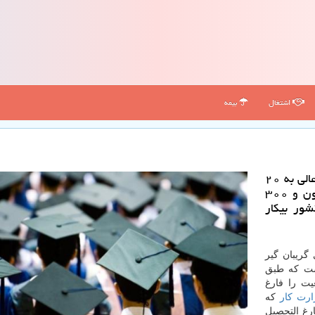
اشتغال
بیمه
نرخ بیكاری جمعیت تحصیلكرده كشور در دوره های عالی به ۲۰
درصد رسید به طوریكه هم اكنون حدود یك میلیون و ۳۰۰
شور بیكار
گریبان گیر
كشور است كه طبق
ن جمعیت را فارغ
ارت كار
كه
ارغ التحصیل