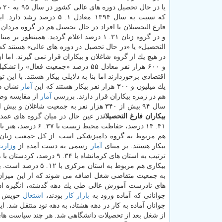
یا در
كه نسبت به سال ۱۳۹۴ معادل ۱. ۵ درصد ر
و در گروه زنان ۳۱. ۱ درصد اعلام گردید. همینطور بر مبنای این
و ۶۰۰ هزار نفر معادل ۵۵ درصد «جمعیت
یك میلیون و ۳۰۰ هزار نفر بیكار هستند كه این
آمار
هم در زمره بیكاران قرار دارند. بررسی
آمار
از مقایسه و
سال ۹۴ بیش از ۳۴۰ هزار نفر به جمعیت شاغلان و بیش از ۲۰۰ هزار نفر به جمعیت بیكاران افزوده شده است.
بیكاران فارغ التحصیلان
در عین حال در میان گروه های عمده
بیكار هستند. بر مبنای
آمار
رسمی به دست آمده از
وزارت
بیكاری هم مربوط به
های نادرست آموزش عالی طی یك دهه گذشته، انگیزه ادا
جوانانی كه آماده ورود به
بازار كار
بودند،
اشتغال
خویش را 
جوانان آماده به كار در دهه هشتاد، به دهه نود منتقل شد.
از شغل بعد از تحصیلات دانشگاهی شد. هر چند سیاست ه