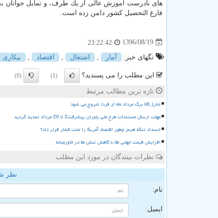
های نادرست آموزش عالی از یك طرف، و تمایل جوانان به
فارغ التحصیل كشور دامن زده است.
1396/08/19
23:22:42
تگهای خبر:
آمار
,
اشتغال
,
اقتصاد
,
بیكاری
این مطلب را می پسندید؟
(0)
(1)
تازه ترین مطالب مرتبط
شارژ کالا برگ مرداد ماه از فردا شروع می شود
مهلت ارسال مستندات طرح ملی یاوران پیشرفت2 تا 20 مرداد تمدید گردید
انسداد تنگه هرمز چطور اقتصاد آمریکا را تحت فشار قرار داد؟
افزایش قیمت جهانی طلا با کاهش تنش ها در خاورمیانه
نظرات بینندگان در مورد این مطلب
نظر ش
نام:
ایمیل: