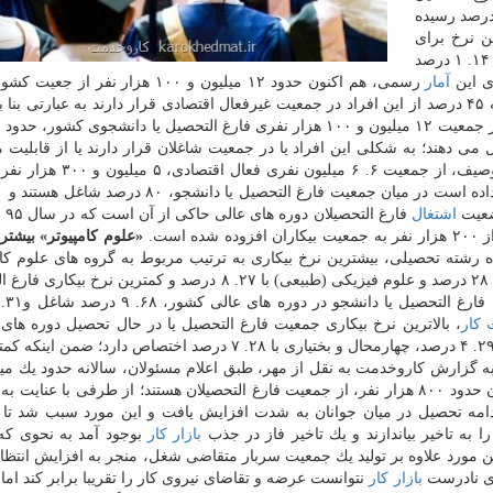
 حال تحصیل دوره های عالی كشور در سال ۹۵ به ۲۰ درصد رسیده
شد دارد. این نرخ برای
فارغ التحصیلان یا افراد در حال تحصیل هم در گروه مردان ۱۴. ۱ درصد
آمار
رسمی، هم اكنون حدود ۱۲ میلیون و ۱۰۰ هزار نفر از 
التحصیل» یا «در حال تحصیل در دوره های عالی» هستند كه ۴۵ درصد از این افراد در جمعیت غیرفعال اقتصادی قرار دارند به عبارتی 
 فعال» را تشكیل می دهند؛ به شكلی این افراد یا در جمعیت شاغلان قرار دارند یا از قابل
اقتصادی برخوردارند اما بنا به دلایلی بیكار هستند. با این توصیف، از جمعیت
ضعیت
اشتغال
فارغ ال
«علوم كامپیوتر» بیشتر
 رشته تحصیلی، بیشترین نرخ بیكاری به ترتیب مربوط به گروه های علوم كامپ
۴۱. ۱۴ درصد، حفاظت محیط زیست با ۳۷. ۶ درصد، هنر با ۲۸ درصد و علوم فیزیكی (طبیعی) با ۲۷. ۸ درصد و كمترین 
 كار
، بالاترین نرخ بیكاری جمعیت فارغ التحصیل یا در حال تحصیل دوره های 
ترتیب به استان های كرمانشاه با ۳۴. ۹ درصد، كردستان با ۲۹. ۴ درصد، چهارمحال و بختیاری با ۲۸. ۷ درصد اختصاص دا
 استان مركزی با ۱۲. ۵ درصد است. به گزارش كاروخدمت به نقل از مهر، طبق اعلام مسئولان، سالانه حدود یك 
به جمعیت متقاضی شغل اضافه می شوند كه از این میزان حدود ۸۰۰ هزار نفر، از جمعیت فارغ التحصیلان هستند؛ از طرفی با 
مه تحصیل در میان جوانان به شدت افزایش یافت و این مورد سبب شد تا 
به تاخیر بیاندازند و یك تاخیر فاز در جذب
بازار كار
بوجود آمد به نحوی ك
 این مورد علاوه بر تولید یك جمعیت سربار متقاضی شغل، منجر به افزایش انتظار
ای نادرست
بازار كار
نتوانست عرضه و تقاضای نیروی كار را تقریبا برابر كند ام