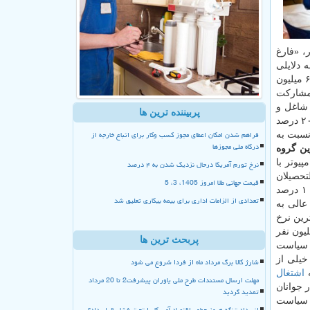
جعیت كشور، «فارغ
بنا به دلایلی
در هیچ یك از گروه شاغلان و بیكاران قرار نمی گیرند. اما از جمعیت ۱۲ میلیون و ۱۰۰ هزار نفری فارغ التحصیل یا دانشجوی كشور، حدود ۶ میلیون
یت مشاركت
 ۶. ۶ میلیون نفری فعال اقتصادی، ۵ میلیون و ۳۰۰ هزار نفر شاغل و
پربیننده ترین ها
نشان داده است در میان جمعیت فارغ التحصیل یا دانشجو، ۸۰ درصد شاغل هستند و ۲۰ درصد
فراهم شدن امکان اعطای مجوز کسب وکار برای اتباع خارجه از
تحصیلان دوره های عالی حاكی از آن است كه در سال ۹۵ نسبت به
درگاه ملی مجوزها
ین گروه
یوتر با
نرخ تورم آمریکا درحال نزدیک شدن به ۴ درصد
نرخ بیكاری فارغ التحصیلان
قیمت جهانی طلا امروز 1405، 3، 5
هم مربوط به گروه دامپزشكی است. از كل جمعیت زنان فارغ التحصیل یا دانشجو در دوره های عالی كشور، ۶۸. ۹ درصد شاغل و۳۱. ۱ درصد
تعدادی از الزامات اداری برای بیمه بیکاری تعلیق شد
عالی به
رد؛ ضمن اینكه كمترین نرخ
میلیون نفر
پربحث ترین ها
عنایت به سیاست
خیلی از
شارژ کالا برگ مرداد ماه از فردا شروع می شود
ه
اشتغال
مهلت ارسال مستندات طرح ملی یاوران پیشرفت2 تا 20 مرداد
 جوانان
تمدید گردید
ا سیاست
انسداد تنگه هرمز چطور اقتصاد آمریکا را تحت فشار قرار داد؟