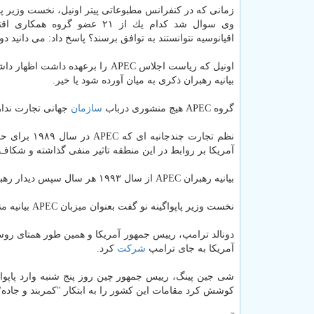
زمانی كه در كنفرانس مطبوعاتی پیتر اونیل، نخست وزیر پاپو
وی سوال شد كدام یك از ۲۱ عضو گروه همك
اقیانوسیه نتوانستند به توافق برسند؟ پاسخ داد: می دانید دو
اونیل كه ریاست اجلاس APEC را برعهده داشت اظهار داشت: مسئله اصلی این بود كه آیا باید از
بیانیه رهبران ذكری به میان آورده شود یا خیر.
گروه APEC هیچ منشوری درباب
سازمان
جهانی تجارت ندار
نظم تجارت چ
آمریكا بر روابط در این منطقه تاثیر منفی گذاشته و شكاف
بیانیه رهبران APEC از سال ۱۹۹۳ هر سال سپس دیدار رهبران این گروه صادر گردیده است.
نخست وزیر پاپواگینه نو گفت بعنوان میزبان APEC بیانیه منتشر خواهدنمود اما به زمان آن اشاره نكرد.
دونالد ترامپ، رییس جمهور آمریكا و همین طور همتای روس
آمریكا به جای ترامپ
شركت
كرد.
شی جین پینگ، رییس جمهور چین روز پنج شنبه وارد پاپواگ
كوشش كرد مقامات این كشور را به ابتكار "كمربند و جاده" 