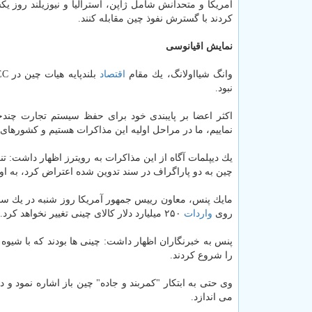
كردند با گسترش نفوذ چین مقابله كنند.
نمایش اقیانوسی
وانگ شیااولانگ، یك مقام
اقتصاد
نبود.
اكثر اعضا بر پایبندی خود برای حفظ سیستم تجارت چندجا
نماییم، ما در مراحل اولیه این مذاكرات هستیم و كشورهای 
یك دیپلمات آگاه از این مذاكرات به رویترز اظهار داشت: ت
چین به دو پاراگراف در سند تدوین شده اعتراض كرد، به او
مایك پنس، معاون رییس جمهور آمریكا روز شنبه در یك سخن
روی
واردات
۲۵۰ میلیارد دلار كالای چینی تغییر نخواهد كرد.
پنس به خبرنگاران اظهار داشت: چینی ها بودند كه با شیوه
را شروع كردند.
وی حتی به ابتكار "كمربند و جاده" چین باز اشاره نمود و 
می اندازد.