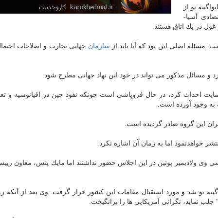
اگینه نو از
اری اقتصادی آسیا-
 غول در یك اتاق هستند.
سازمان
جهانی تجارت و اصلاحات احتمال
د و مسائل مذكور می تواند در خود این نهاد جهانی مطرح شود.
ندجانبه ای كه APEC در سال ۱۹۸۹ برای حمایت احداث كرد، در حال فروپاشی است چونكه نفوذ چین در اقیانوسیه و
 به وجود آورده است.
ی وی ولادیمیر پوتین در این اجلاس حضور نداشتند اما مایك پنس، معاون ریی
ینه نو شد و مورد استقبال مقامات این كشور قرار گرفت. وی بعد از آنكه ر
جلب نماید، نگرانی آمریكایی ها را برانگیخت.