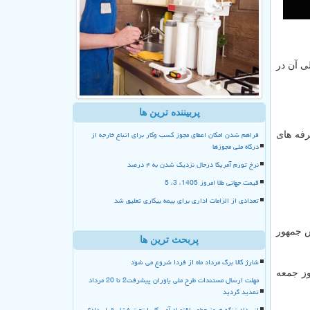
ی آن در
پربیننده ترین ها
فراهم شدن امکان اعطای مجوز کسب وکار برای اتباع خارجه از
 تعرفه های
درگاه ملی مجوزها
نرخ تورم آمریکا درحال نزدیک شدن به ۴ درصد
قیمت جهانی طلا امروز 1405، 3، 5
تعدادی از الزامات اداری برای بیمه بیکاری تعلیق شد
س جمهور
پربحث ترین ها
شارژ کالا برگ مرداد ماه از فردا شروع می شود
وز جمعه
مهلت ارسال مستندات طرح ملی یاوران پیشرفت2 تا 20 مرداد
تمدید گردید
انسداد تنگه هرمز چطور اقتصاد آمریکا را تحت فشار قرار داد؟