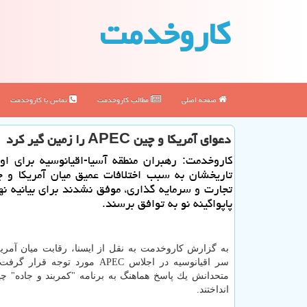
كاروخدمت
صفحه اصلی
مطالب كاروخدمت
تماس با كاروخدمت
دعوای آمریكا و چین APEC را زمین گیر كرد
كاروخدمت: رهبران منطقه آسیا-اقیانوسیه برای اول
تاریخشان به سبب اختلافات عمیق میان آمریكا و 
تجارت و سرمایه گذاری، موفق نشدند برای بیانیه نه
پاپواگینه نو به توافق برسند.
به گزارش كاروخدمت به نقل از ایسنا، رقابت میان آمریك
سر اقیانوسیه در اجلاس APEC مورد توجه قر
متحدانش یك پاسخ هماهنگ به برنامه "كمربند و جاده" چین
انداختند.