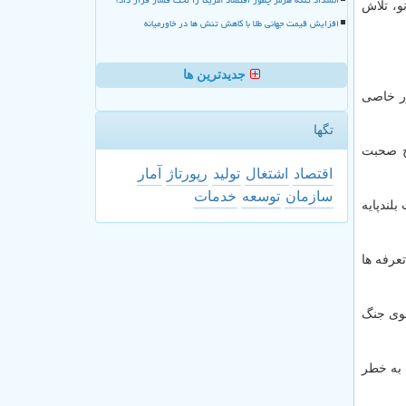
پاپواگینه نو، تلاش
افزایش قیمت جهانی طلا با کاهش تنش ها در خاورمیانه
جدیدترین ها
كشور خاصی
تگها
یح صحبت
اقتصاد
اشتغال
تولید
رپورتاژ
آمار
سازمان
توسعه
خدمات
لندپایه
عرفه ها
نوی جنگ
 به خطر