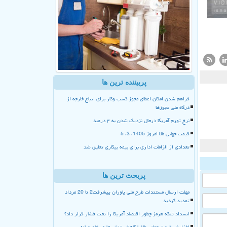
پربیننده ترین ها
فراهم شدن امکان اعطای مجوز کسب وکار برای اتباع خارجه از
درگاه ملی مجوزها
نرخ تورم آمریکا درحال نزدیک شدن به ۴ درصد
قیمت جهانی طلا امروز 1405، 3، 5
تعدادی از الزامات اداری برای بیمه بیکاری تعلیق شد
پربحث ترین ها
مهلت ارسال مستندات طرح ملی یاوران پیشرفت2 تا 20 مرداد
تمدید گردید
انسداد تنگه هرمز چطور اقتصاد آمریکا را تحت فشار قرار داد؟
افزایش قیمت جهانی طلا با کاهش تنش ها در خاورمیانه