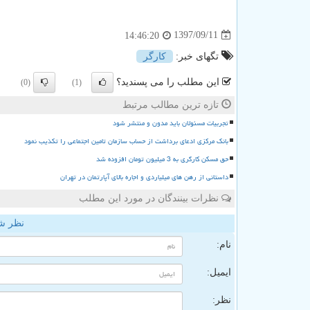
1397/09/11
14:46:20
تگهای خبر:
كارگر
این مطلب را می پسندید؟
(0)
(1)
تازه ترین مطالب مرتبط
تجربیات مسئولان باید مدون و منتشر شود
بانک مرکزی ادعای برداشت از حساب سازمان تامین اجتماعی را تکذیب نمود
حق مسکن کارگری به 3 میلیون تومان افزوده شد
داستانی از رهن های میلیاردی و اجاره بالای آپارتمان در تهران
نظرات بینندگان در مورد این مطلب
نظر ش
نام:
ایمیل:
نظر: