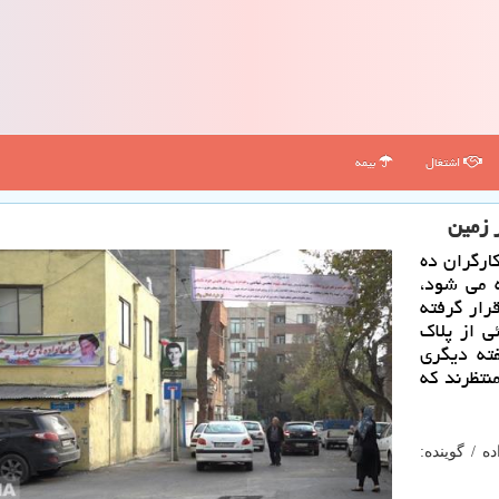
اشتغال
بیمه
 زمین
ارگران ده
ه می شود،
رار گرفته
ی از پلاك
ا اهالی گفته دیگری
نتظرند كه
ه / گوینده: