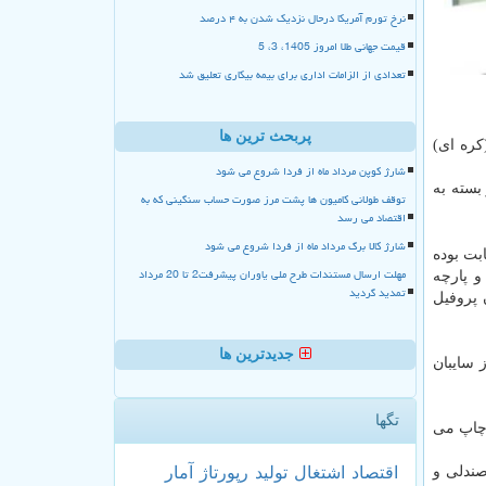
نرخ تورم آمریکا درحال نزدیک شدن به ۴ درصد
قیمت جهانی طلا امروز 1405، 3، 5
تعدادی از الزامات اداری برای بیمه بیکاری تعلیق شد
پربحث ترین ها
کره ای)
شارژ کوپن مرداد ماه از فردا شروع می شود
اشد و طول کار از 1 الی 5 متر و عرض کار استاندارد 120 بوده و بسته به
توقف طولانی کامیون ها پشت مرز صورت حساب سنگینی که به
اقتصاد می رسد
شارژ کالا برگ مرداد ماه از فردا شروع می شود
بت بوده
مهلت ارسال مستندات طرح ملی یاوران پیشرفت2 تا 20 مرداد
و پارچه
تمدید گردید
 پروفیل
جدیدترین ها
 سایبان
تگها
 نیز روی آن چاپ می
اقتصاد
اشتغال
تولید
رپورتاژ
آمار
ز و صندلی و