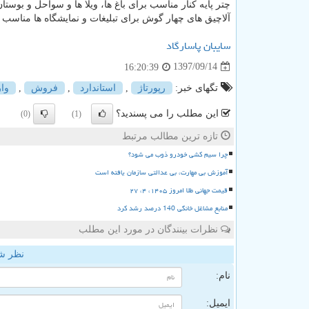
چتر پایه کنار مناسب برای باغ ها، ویلا ها و سواحل و بوستا
آلاچیق های چهار گوش برای تبلیغات و نمایشگاه ها مناسب 
سایبان پاسارگاد
1397/09/14
16:20:39
تگهای خبر:
رپورتاژ
,
استاندارد
,
فروش
,
وا
این مطلب را می پسندید؟
(0)
(1)
تازه ترین مطالب مرتبط
چرا سیم کشی خودرو ذوب می شود؟
آموزش بی مهارت، بی عدالتی سازمان یافته است
قیمت جهانی طلا امروز ۱۴۰۵، ۴، ۲۷
منابع مشاغل خانگی 140 درصد رشد کرد
نظرات بینندگان در مورد این مطلب
نظر ش
نام:
ایمیل: