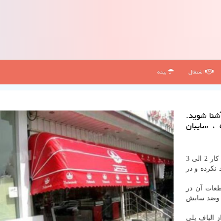
اشتغال
بیمه
آشنا شوید.
 ، سایبان
)، طول کار تا 5 متر و عرض کار 2 الی 3
 نکرده و در
طعات آن در
گ وضد سایش
 الیاف پلی