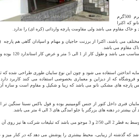
به منظور مقاومت پارچه در گراماژهای مختلف 450گرم 500گرم
نو که اکثرا
گرد و خاک مقاوم می باشد ولی مقاومت پارچه وارداتی (کره ای) را ندارد.
مختلف می باشند، اکثرا از برزنت حاجیان و مهنام و اسپادان گاهی هم پارچه (
 خاک مقاوم می باشد.
جهت تبلیغات شرکت ها و چاپ لوگوی مد نظر شرکت ها مناسب می ب
ایه انداختن استفاده می شود و چون این نوع سایبان طوری طراحی شده که ثا
فروشگاه که از دیزاین و معماری بخصوصی استفاده می کنند کاربرد دارد 
س پارچه های مشکی نانو می باشد که زیبا و شکیل و مقاوم است و سازه آن
ان فنری داخل کتور از جنس آلومیینیم بوده و فول باکس نسبتا سنگین تر از
 دهنه های بزرگتر یا جلو امدگی های 3 الی 4 متر می باشد.
نوع دیگر چترهای پایه کنار و پایه وسط هستند که چتر پایه وسط به قطر 2 الی 2/50 و 3 موجو می باشد که تبلیغات شرکت ها
یه کنار بوده که در قطر 3 الی 4 متر می باشد که گذشته از زیبایی، محیط بیشتری را پوشش می دهد که در کنار می