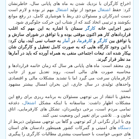
اخراج كارگران با نزدیك شدن به ماه های پایانی سال، خاطرنشان
كرد: حفظ
اشتغال
موجود از تولید
اشتغال
مهم تر بوده و لازم است
دست اندركاران و مسئولان ذی ربط با هوشیاری كامل، در رفع موانع
بكوشند و ترتیبی اتخاذ كنند كه از شتاب این حركت جلوگیری شود.
دبیر اجرایی خانه
كارگر
سمنان با اشاره به این مهم كه اغلب
قراردادهای كار هم اكنون موقتی بوده و با توافق در شورای سازش و
یا توافق بین
كارگر
و
كارفرما
، در
آمار
به حساب نمی آیند، بیان كرد:
با این وجود كارگاه هایی كه به صورت كامل تعطیل و كارگران شان
بیكار شده اند، تبعات اجتماعی منفی به همراه آورده كه باید در آمارها
مد نظر قرار گیرند.
وی معتقد است: ماه های پایانی هر سال كه زمان خاتمه قراردادها و
محاسبه صورت های مالی است، روند تعدیل نیرو از جانب
كارفرمایان سرعت می گیرد اما با تشدید مشكلات مالی و اقتصادی
واحدهای تولیدی در سال جاری، این بحران امسال بیشتر مشهود
است.
محقق با انتقاد از بی توجهی مسئولان به برنامه ریزی برای رفع این
مشكلات اظهار داشت: متاسفانه با اینكه مشكل
اشتغال
، دغدغه
تمامی مردم است، برخی دولتمردان، تشكل های كارفرمایی، اتاق
تعاون و… تلاشی برای تغییر این وضعیت نمی كنند.
وی با ابراز نگرانی از كم توجهی و گاها بی توجهی مسئولین ذیربط از
دستگاه
های امنیتی و گمركات كشور همینطور دادستان های استان
های جنوبی خواست با حسیاسیت بیشتری مطالبات كارگری را پیگیری