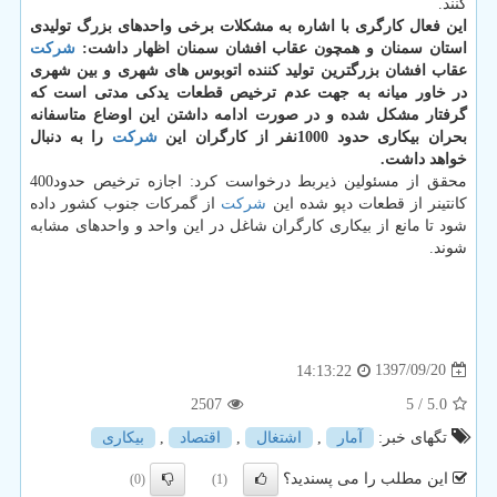
كنند.
این فعال كارگری با اشاره به مشكلات برخی واحدهای بزرگ تولیدی
استان سمنان و همچون عقاب افشان سمنان اظهار داشت:
شركت
عقاب افشان بزرگترین تولید كننده اتوبوس های شهری و بین شهری
در خاور میانه به جهت عدم ترخیص قطعات یدكی مدتی است كه
گرفتار مشكل شده و در صورت ادامه داشتن این اوضاع متاسفانه
بحران بیكاری حدود 1000نفر از كارگران این
شركت
را به دنبال
خواهد داشت.
محقق از مسئولین ذیربط درخواست كرد: اجازه ترخیص حدود400
كانتینر از قطعات دپو شده این
شركت
از گمركات جنوب كشور داده
شود تا مانع از بیكاری كارگران شاغل در این واحد و واحدهای مشابه
شوند.
1397/09/20
14:13:22
2507
/ 5
5.0
تگهای خبر:
آمار
,
اشتغال
,
اقتصاد
,
بیكاری
این مطلب را می پسندید؟
(0)
(1)