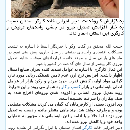
به گزارش كاروخدمت دبیر اجرایی خانه كارگر سمنان نسبت
به خطر افزایش تعدیل نیرو در بعضی واحدهای تولیدی و
كارگری این استان اخطار داد.
حبیب الله محقق در گفت وگو با خبرنگار ایسنا با اشاره به تشدید
مشكلات اقتصادی واحدهای صنعتی در سال جاری، پیش بینی نمود در
ماه های پایانی سال و موعد خاتمه قراردادهای موقت، شاهد تعدیل
نیروی كار بیشتر از سال های گذشته در كشور باشیم.
این فعال كارگری با اشاره به عوامل تشدید كننده بحران صنایع امسال
اظهار داشت: افزایش نرخ ارز، عدم تامین نقدینگی ریالی مورد نیاز،
گرانی مواد اولیه، كاهش قدرت خرید مردم و ركود بازار از عوامل
اصلی نابسامانی در بازار
كسب و كار
به شمار می روند و این شرایط
روند تعدیل نیروی انسانی و افزوده شدن نیروهای اخراج شده به
صف بیكاران را سرعت بخشیده است.
وی افزود: بعضی از كارفرمایان كه گمان می كردند مشكلات مقطعی
بوده و برطرف خواهد شد، چند ماهی منتظر مانده و دست به تعدیل
نیرو نزدند اما حالا و با ادامه یافتن نابسامانی ها، مجبور به تعطیلی
واحد خود و یا كاهش نیرو شده اند.
دبیر اجرایی خانه
كارگر
استان سمنان با ابراز نگرانی از تشدید روند