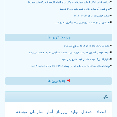
فراهم شدن امکان اعطای مجوز کسب وکار برای اتباع خارجه از درگاه ملی مجوزها
نرخ تورم آمریکا درحال نزدیک شدن به ۴ درصد
قیمت جهانی طلا امروز 1405، 3، 5
تعدادی از الزامات اداری برای بیمه بیکاری تعلیق شد
پربحث ترین ها
شارژ کوپن مرداد ماه از فردا شروع می شود
توقف طولانی کامیون ها پشت مرز صورت حساب سنگینی که به اقتصاد می رسد
شارژ کالا برگ مرداد ماه از فردا شروع می شود
مهلت ارسال مستندات طرح ملی یاوران پیشرفت2 تا 20 مرداد تمدید گردید
جدیدترین ها
تگها
اقتصاد
اشتغال
تولید
رپورتاژ
آمار
سازمان
توسعه