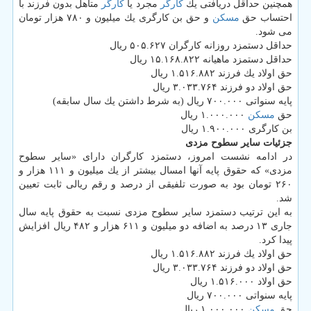
همچنین حداقل دریافتی یك
كارگر
مجرد یا
كارگر
متأهل بدون فرزند با
احتساب حق
مسكن
و حق بن كارگری یك میلیون و ۷۸۰ هزار تومان
می شود.
حداقل دستمزد روزانه كارگران ۵۰۵.۶۲۷ ریال
حداقل دستمزد ماهیانه ۱۵.۱۶۸.۸۲۲ ریال
حق اولاد یك فرزند ۱.۵۱۶.۸۸۲ ریال
حق اولاد دو فرزند ۳.۰۳۳.۷۶۴ ریال
پایه سنواتی ۷۰۰.۰۰۰ ریال (به شرط داشتن یك سال سابقه)
حق
مسكن
۱.۰۰۰.۰۰۰ ریال
بن كارگری ۱.۹۰۰.۰۰۰ ریال
جزئیات سایر سطوح مزدی
در ادامه نشست امروز، دستمزد كارگران دارای «سایر سطوح
مزدی» كه حقوق پایه آنها امسال بیشتر از یك میلیون و ۱۱۱ هزار و
۲۶۰ تومان بود به صورت تلفیقی از درصد و رقم ریالی ثابت تعیین
شد.
به این ترتیب دستمزد سایر سطوح مزدی نسبت به حقوق پایه سال
جاری ۱۳ درصد به اضافه دو میلیون و ۶۱۱ هزار و ۴۸۲ ریال افزایش
پیدا كرد.
حق اولاد یك فرزند ۱.۵۱۶.۸۸۲ ریال
حق اولاد دو فرزند ۳.۰۳۳.۷۶۴ ریال
حق اولاد ۱.۵۱۶.۰۰۰ ریال
پایه سنواتی ۷۰۰.۰۰۰ ریال
حق
مسكن
۱.۰۰۰.۰۰۰ ریال