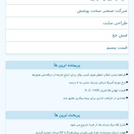
شرکت صنعتی سخت پوشش
طراحی سایت
فیش حج
قیمت بیسیم
پربیننده ترین ها
فراهم شدن امکان اعطای مجوز کسب وکار برای اتباع خارجه از درگاه ملی مجوزها
نرخ تورم آمریکا درحال نزدیک شدن به ۴ درصد
قیمت جهانی طلا امروز 1405، 3، 5
تعدادی از الزامات اداری برای بیمه بیکاری تعلیق شد
پربحث ترین ها
شارژ کالا برگ مرداد ماه از فردا شروع می شود
مهلت ارسال مستندات طرح ملی یاوران پیشرفت2 تا 20 مرداد تمدید گردید