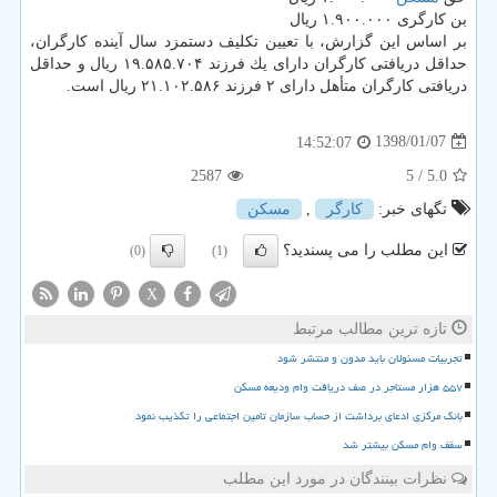
بن كارگری ۱.۹۰۰.۰۰۰ ریال
بر اساس این گزارش، با تعیین تكلیف دستمزد سال آینده كارگران،
حداقل دریافتی كارگران دارای یك فرزند ۱۹.۵۸۵.۷۰۴ ریال و حداقل
دریافتی كارگران متأهل دارای ۲ فرزند ۲۱.۱۰۲.۵۸۶ ریال است.
1398/01/07
14:52:07
2587
/ 5
5.0
تگهای خبر:
كارگر
,
مسكن
این مطلب را می پسندید؟
(0)
(1)
X
تازه ترین مطالب مرتبط
تجربیات مسئولان باید مدون و منتشر شود
۵۵۷ هزار مستاجر در صف دریافت وام ودیعه مسکن
بانک مرکزی ادعای برداشت از حساب سازمان تامین اجتماعی را تکذیب نمود
سقف وام مسکن بیشتر شد
نظرات بینندگان در مورد این مطلب