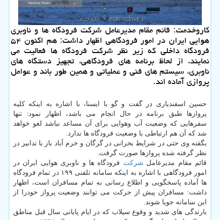
كاروخدمت: قائم مقام مدیرعامل شركت فرودگاه ها و ناوبری
هوایی ایران در امور فرودگاهی اظهار داشت: هم اكنون ۵۴
فرودگاه داخلی كه زیر نظر شركت فرودگاه ها فعالیت می
نمایند، از لحاظ برنامه های فرودگاهی، تجهیز دستگاه های
ناوبری، سیستم های فنی و عملیاتی و همین طور باند و عوامل
پروازی آماده اند.
حسین اسفندیاری در گفت و گو با ایسنا، با اشاره به اینكه كلیه
پروازها طبق برنامه در حال انجام می باشد، اظهار نمود: تنها
سفرهایی كه وضعیت آب وهوایی برای آن مساعد نباشد لغو خواهد
شد كه آن هم ارتباطی با وضعیت فرودگاه ها ندارد.
بگفته وی حتی در شرایط بحرانی در گرگان و خرم آباد باز با تدابیر در
نظر گرفته شده پروازها صورت گرفت.
قائم مقام مدیرعامل
شركت
فرودگاه ها و ناوبری هوایی ایران در
امور فرودگاهی با اشاره به اینكه سامانه تلفنی ۱۹۹ در تمام فرودگاه
ها آماده پاسخگویی و اطلاع رسانی به تمام مسافران است، اظهار
داشت: مسافران پیش از حركت می توانند وضعیت پرواز خودرا از
این سامانه جویا شوند.
بارندگی های شدید و وقوع سیلاب كه در ایام پایانی سال قبل مناطق