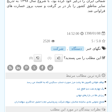
شمالی ایران را درگیر خود كرده بود، با شروع سال ۱۳۹۸ به تدریج
سایر مناطق كشور را باز در بر گرفت و سبب بروز خسارت های
فراوانی شد.
1398/01/08
14:52:00
2520
/ 5
5.0
تگهای خبر:
دستگاه
,
شركت
این مطلب را می پسندید؟
(0)
(1)
X
تازه ترین مطالب مرتبط
توقف طولانی کامیون ها پشت مرز صورت حساب سنگینی که به اقتصاد می رسد
یک چهارم نفت دنیا قطع شد
ریزش طلا در بازارهای جهانی
مجمع عمومی عادی سالیانه صاحبان سهام شرکت پتروشیمی جم با حضور حداکثری سهامداران
نظرات بینندگان در مورد این مطلب