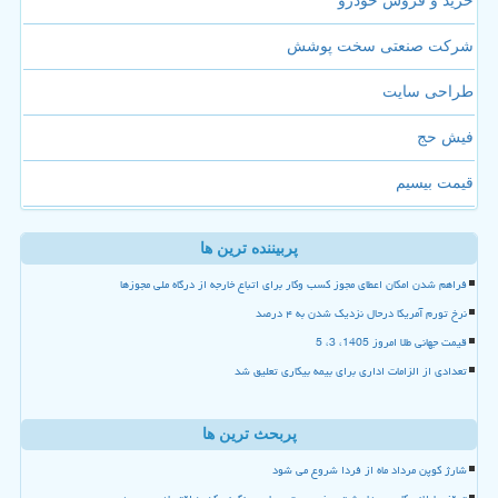
خرید و فروش خودرو
شرکت صنعتی سخت پوشش
طراحی سایت
فیش حج
قیمت بیسیم
پربیننده ترین ها
فراهم شدن امکان اعطای مجوز کسب وکار برای اتباع خارجه از درگاه ملی مجوزها
نرخ تورم آمریکا درحال نزدیک شدن به ۴ درصد
قیمت جهانی طلا امروز 1405، 3، 5
تعدادی از الزامات اداری برای بیمه بیکاری تعلیق شد
پربحث ترین ها
شارژ کوپن مرداد ماه از فردا شروع می شود