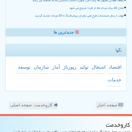
توقف طولانی کامیون ها پشت مرز صورت حساب سنگینی که به اقتصاد می رسد
شارژ کالا برگ مرداد ماه از فردا شروع می شود
مهلت ارسال مستندات طرح ملی یاوران پیشرفت2 تا 20 مرداد تمدید گردید
جدیدترین ها
تگها
اقتصاد
اشتغال
تولید
رپورتاژ
آمار
سازمان
توسعه
خدمات
صفحه اخبار
کاروخدمت: صفحه اصلی
كاروخدمت
خدمت در محل شما ؛ کار و خدمت، همراه شما در مسیر یافتن بهترین خدمات در شهر است