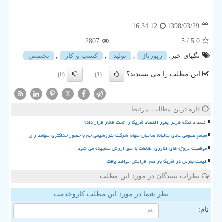
1398/03/29
16:34:12
2807
/ 5
5.0
تگهای خبر:
رپورتاژ
,
تولید
,
كسب و كار
,
تخصص
این مطلب را می پسندید؟
(0)
(1)
X
تازه ترین مطالب مرتبط
انسداد تنگه هرمز چطور اقتصاد آمریکا را تحت فشار قرار داد؟
مجمع عمومی عادی سالیانه صاحبان سهام شرکت پتروشیمی جم با حضور حداکثری سهامداران
موفقیت پروژه های فناوری اطلاعات با خلق ارزش سنجیده می شود
قیمت بنزین در آمریکا باز هم افزایش خواهد یافت
نظرات بینندگان در مورد این مطلب
نظر شما در مورد این مطلب کاروخدمت
نام: