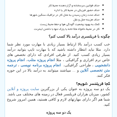
حذف قوانین سرسختانه و آزاردهنده محیط کار
حذف حضور فیزیکی در محیط کار یا اداره
حذف مدت زمان رسیدن به محل کار در ترافیک سنگین شهرها
حذف هزینه حمل و نقل
کمک به بهبود وضعیت آلودگی هوا و حفظ محیط زیست
کار در محیط دلخواه مثلا خانه یا پارک تنها با داشتن اینترنت
چگونه با فریلنسری درآمد بالا کسب کنم؟
خب کسب درآمد بالا ارتباط بسیار زیادی با مهارت مورد نظر شما
دارد. مثلا نباید انتظار داشته باشید که با مهارت تایپ بتوانید درآمد
بسیار زیادی کسب کنید. از طرفی افرادی که دارای نخصص های
خاص نرم افزاری و گرافیکی ، مثلا
انجام پروژه متلب
،
انجام پروژه
دانشجویی
، طراحی گرافیکی،
انجام پروژه برنامه نویسی
،
ترجمه
متن تخصصی آنلاین
و ... میباشند میتوانند به درآمد بالا در این حوزه
فکر کنند
.
کجا فریلنسر شویم؟
یک دو سه پروژه به عنوان یکی از بزرگترین
سایت پروژه و آنلاین
کشور، میزبان هزاران فریلنسر فعال در زمینه های مختلف می باشد.
شما هم اگر دارای مهارتهای لازم و کافی هستید، همین امروز شروع
کنید.
یک دو سه پروژه