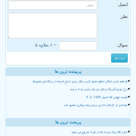
ایمیل:
نظر:
سوال:
= ۶ بعلاوه ۵
پربیننده ترین ها
فراهم شدن امکان اعطای مجوز کسب وکار برای اتباع خارجه از درگاه ملی مجوزها
نرخ تورم آمریکا درحال نزدیک شدن به ۴ درصد
قیمت جهانی طلا امروز 1405، 3، 5
تعدادی از الزامات اداری برای بیمه بیکاری تعلیق شد
پربحث ترین ها
شارژ کالا برگ مرداد ماه از فردا شروع می شود