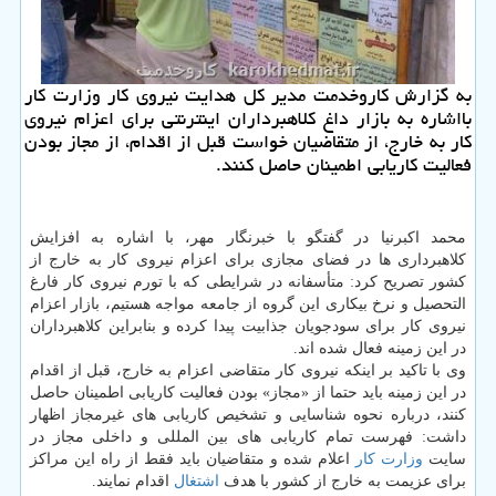
به گزارش كاروخدمت مدیر كل هدایت نیروی كار وزارت كار
بااشاره به بازار داغ كلاهبرداران اینترنتی برای اعزام نیروی
كار به خارج، از متقاضیان خواست قبل از اقدام، از مجاز بودن
فعالیت كاریابی اطمینان حاصل كنند.
محمد اكبرنیا در گفتگو با خبرنگار مهر، با اشاره به افزایش
كلاهبرداری ها در فضای مجازی برای اعزام نیروی كار به خارج از
كشور تصریح كرد: متأسفانه در شرایطی كه با تورم نیروی كار فارغ
التحصیل و نرخ بیكاری این گروه از جامعه مواجه هستیم، بازار اعزام
نیروی كار برای سودجویان جذابیت پیدا كرده و بنابراین كلاهبرداران
در این زمینه فعال شده اند.
وی با تاكید بر اینكه نیروی كار متقاضی اعزام به خارج، قبل از اقدام
در این زمینه باید حتما از «مجاز» بودن فعالیت كاریابی اطمینان حاصل
كنند، درباره نحوه شناسایی و تشخیص كاریابی های غیرمجاز اظهار
داشت: فهرست تمام كاریابی های بین المللی و داخلی مجاز در
سایت
وزارت كار
اعلام شده و متقاضیان باید فقط از راه این مراكز
برای عزیمت به خارج از كشور با هدف
اشتغال
اقدام نمایند.