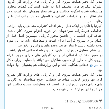
مدیر كل دفتر هدایت نیروی كار و كاریابی های وزارت كار افزود:
علیرغم پیگیری های مختلف اما به علت گسترگی فضای مجازی
متأسفانه شدت اینگونه فعالیت های غیرمجاز همچنان زیاد است و در
كنار نظارت ها و اقدامات كنترلی، متقاضیان هم باید جانب احتیاط را
رعایت نمایند.
اكبرنیا با تاكید بر اینكه قبل از هر اقدام كنترلی، متقاضیان باید مراقب
اقدامات فریبكارانه سودجویان در حوزه اعزام نیروی كار باشند،
اضافه كرد: اطمینان از داشتن مجوز كاریابی مهمترین اصل قبل از
اقدام برای شروع فرآیند اعزام است و متقاضیان باید به این مورد
توجه داشته باشند تا مبادا فریب وعده های دروغین را بخورند.
این مقام مسئول در وزارت تعاون، كار و رفاه اجتماعی اظهار داشت:
در صورت تخلف احتمالی از جانب كاریابی های دارای مجوز اعزام
نیروی كار به خارج از كشور، شاكیان می توانند با حمایت وزارت كار
به
مراجع
قضائی شكایت كنند و این وزارتخانه هم پشتیبان آنها خواهد
بود.
مدیر كل دفتر هدایت نیروی كار و كاریابی های وزارت كار تصریح
كرد: تنها روش قانونی مهاجرت شغلی، رجوع متقاضیان به كاریابی
های دارای مجوز از وزارت كار است كه مسئولیت صحت فعالیت این
مراكز را این وزارتخانه بر عهده دارد.
1398/04/06
11:15:25
3222
/ 5
5.0