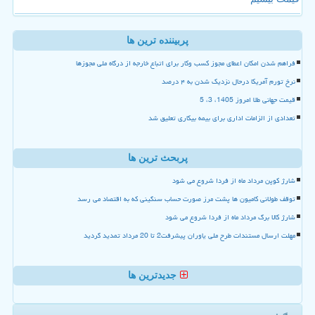
پربیننده ترین ها
فراهم شدن امکان اعطای مجوز کسب وکار برای اتباع خارجه از درگاه ملی مجوزها
نرخ تورم آمریکا درحال نزدیک شدن به ۴ درصد
قیمت جهانی طلا امروز 1405، 3، 5
تعدادی از الزامات اداری برای بیمه بیکاری تعلیق شد
پربحث ترین ها
شارژ کوپن مرداد ماه از فردا شروع می شود
توقف طولانی کامیون ها پشت مرز صورت حساب سنگینی که به اقتصاد می رسد
شارژ کالا برگ مرداد ماه از فردا شروع می شود
مهلت ارسال مستندات طرح ملی یاوران پیشرفت2 تا 20 مرداد تمدید گردید
جدیدترین ها