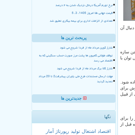
نرخ تورم آمریکا درحال نزدیک شدن به ۴ درصد
قیمت جهانی طلا امروز 1405، 3، 5
تعدادی از الزامات اداری برای بیمه بیکاری تعلیق شد
نبال آن
پربحث ترین ها
شارژ کوپن مرداد ماه از فردا شروع می شود
تن سازه
توقف طولانی کامیون ها پشت مرز صورت حساب سنگینی که به
توان با
اقتصاد می رسد
شارژ کالا برگ مرداد ماه از فردا شروع می شود
مهلت ارسال مستندات طرح ملی یاوران پیشرفت2 تا 20 مرداد
تمدید گردید
ده شود.
وش برای
از قبیل
جدیدترین ها
تگها
را برای
قیقه ی نود نمی توانید انتظار غرفه سازی ارزان داشته باشید. بهترین زمان برای شروع کردن کار حدود 1ماه قبل از
اقتصاد
اشتغال
تولید
رپورتاژ
آمار