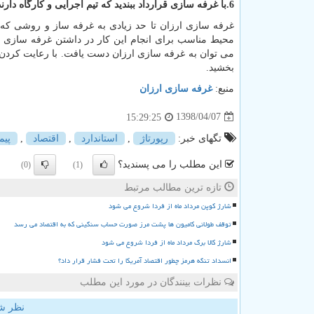
6.با غرفه سازی قرارداد ببندید که تیم اجرایی و کارگاه دارند:
غرفه سازی ارزان تا حد زیادی به غرفه ساز و روشی که
محیط مناسب برای انجام این کار در داشتن غرفه سازی 
می توان به غرفه سازی ارزان دست یافت. با رعایت کردن ن
بخشید.
منبع:
غرفه سازی ارزان
1398/04/07
15:29:25
تگهای خبر:
رپورتاژ
,
استاندارد
,
اقتصاد
,
پیم
این مطلب را می پسندید؟
(0)
(1)
تازه ترین مطالب مرتبط
شارژ کوپن مرداد ماه از فردا شروع می شود
توقف طولانی کامیون ها پشت مرز صورت حساب سنگینی که به اقتصاد می رسد
شارژ کالا برگ مرداد ماه از فردا شروع می شود
انسداد تنگه هرمز چطور اقتصاد آمریکا را تحت فشار قرار داد؟
نظرات بینندگان در مورد این مطلب
نظر ش