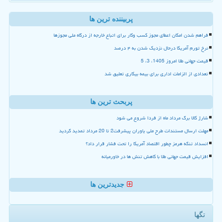
پربیننده ترین ها
فراهم شدن امکان اعطای مجوز کسب وکار برای اتباع خارجه از درگاه ملی مجوزها
نرخ تورم آمریکا درحال نزدیک شدن به ۴ درصد
قیمت جهانی طلا امروز 1405، 3، 5
تعدادی از الزامات اداری برای بیمه بیکاری تعلیق شد
پربحث ترین ها
شارژ کالا برگ مرداد ماه از فردا شروع می شود
مهلت ارسال مستندات طرح ملی یاوران پیشرفت2 تا 20 مرداد تمدید گردید
انسداد تنگه هرمز چطور اقتصاد آمریکا را تحت فشار قرار داد؟
افزایش قیمت جهانی طلا با کاهش تنش ها در خاورمیانه
جدیدترین ها
تگها