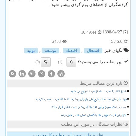
گردشگران از فضاهای بوم گردی بیشتر شود.
1398/04/27
10:49:44
2458
/ 5
5.0
تگهای خبر:
اشتغال
,
اقتصاد
,
توسعه
,
تولید
این مطلب را می پسندید؟
(0)
(1)
X
تازه ترین مطالب مرتبط
شارژ کالا برگ مرداد ماه از فردا شروع می شود
مهلت ارسال مستندات طرح ملی یاوران پیشرفت2 تا 20 مرداد تمدید گردید
انسداد تنگه هرمز چطور اقتصاد آمریکا را تحت فشار قرار داد؟
افزایش قیمت جهانی طلا با کاهش تنش ها در خاورمیانه
نظرات بینندگان در مورد این مطلب
نظر شما در مورد این مطلب کاروخدمت