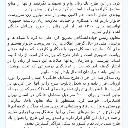
كرد: در این طرح یك ریال وام و تسهیلات نگرفتیم و تنها از منابع
صندوق كارآفرینی امید استفاده كردیم وطرح را پیش بردیم.
بیجندی اظهار داشت: هم اكنون بیشتر از سه میلیون زن سرپرست
خانوار داریم كه با همكاری و حمایت معاونت
زنان
ریاست جمهوری
توانستیم برای ۶۲۰۰ نفر از این زنان در حوزه مشاغل خانگی
اشتغالزایی نماییم.
معاون رئیس جهاددانشگاهی تصریح كرد: طی مذاكره با شبكه ها و
برندهای ملی در حال گرفتن اطلاعات زنان سرپرست خانوار هستیم و
برای آنكه طرح به مشكل نخورد با همكاری كارفرما كه معاونت زنان
ریاست جمهوری است و ناظر طرح كه وزارت كار است از راه كمیته
امداد، بهزیستی و سازمان زندانها اطلاعات این دسته از زنان را در
اختیار گرفته ایم كه بعد از غربالگری درصورتی كه تحت پوشش
حمایتی نباشند برایشان اشتغال پایدار ایجاد نماییم.
وی متذكر شد: در اجرای طرح مشاغل خانگی ۹ استان كشور را مورد
ارزیابی قرار داده و به شكل پایلوت طرح را در آنها اجرا كردیم. در
این راستا با شهرداری تهران تفاهم نامه ای امضا كردیم كه در مرحله
نهایی است و برای ۲۰۰۰ نفر ذیل مشاغل خانگی در استان تهران
اشتغالزایی خواهیم كرد. همینطور با بنیاد تعاون ناجا، سازمان
بهزیستی و وزارت دفاع و پشتیبانی نیروهای مسلح مذاكره كرده ایم تا
این طرح را در مجتمع های مسكونی آنها به شكل بومی اجرایی نماییم
و همه در ذیل این الگو قرار دارند و امیدواریم این طرح را بعنوان یك
طرح ملی برای تمام كشور به شكل فراگیر گسترش دهیم.