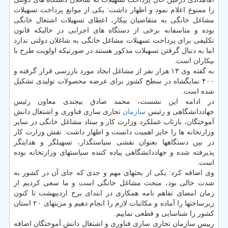
را ممنوع اعلام نمود و اظهار داشت: یكی از موانع پرداخت تسهیلات
مشاغل خانگی به متقاضیان بیكار، اعطای تسهیلات اشتغال خانگی
بوده و متاسفانه برخی از دستگاه های اجرایی در حالیكه قانون
تكلیفی برای پرداخت تسهیلات مشاغل خانگی به شاغلان دولتی ندارد
اما به دنبال گرفتن تسهیلات مذكور هستند در صورتیكه اولویت طرح با
بیكاران است.
به گفته وی ۱۳ هزار نفر از مشاغل ایجاد مورد بازرسی قرار گرفته و
۴۰۰ نمایگشاه در سطح كشور برای عرضه محصولات تولیدی تشكیل
شده است.
در ادامه این نشست، محمد صادق بیجندی معاون رئیس
جهاددانشگاهی و رئیس
سازمان
تجاری سازی فناوری و اشتغال دانش
آموختگان، بازتاب عملكرد وزارت كار و ستاد مشاغل خانگی در سایر
وزارتخانه ها را حایز اهمیت دانست و اظهار داشت: نقش وزارت كار
در بین دستگاهها بعنوان نقشی سیاستگذار، تسهیلگر و هدایتگر
پذیرفته شده و جهاددانشگاهی پیاده كننده سیاستهای وزارتخانه بوده
است.
وی اضافه كرد: یكی از بحثهای مهم و جدی كه جای آن در كشور به
شدت خالی بود، مبحث مشاغل خانگی است و ما سعی كردیم از
زمان امضای تفاهم نامه همكاری در ابتدای برج اردیبهشت تا كنون
زیرساختها را آماده و مكاتبات لازم را انجام دهیم و مزیتهای ۲۰ استان
كشور را شناسایی و قطعی نماییم.
رییس سازمان تجاری سازی فناوری و اشتغال دانش آموختگان اضافه