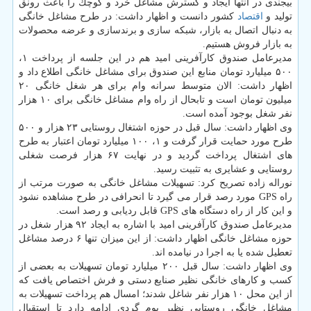
بیجندی در انتها ایجاد و گسترش مشاغل خرد و كوچك را باعث رونق
تولید و
اقتصاد
كشور دانست و اظهار داشت: در طرح مشاغل خانگی
به دنبال اتصال به بازار، شبكه سازی و برندسازی و عرضه محصولات
به بازار فروش هستیم.
مدیرعامل صندوق كارآفرینی امید هم در این جلسه از پرداخت ۱،
۵۰۰ میلیارد تومان منابع این صندوق برای مشاغل خانگی اطلاع داد و
اظهار داشت: الان متوسط سرانه وام برای هر شغل خانگی ۲۰
میلیون تومان است و تابحال از راه وام مشاغل خانگی برای ۱۰ هزار
نفر شغل بوجود آمده است.
وی اظهار داشت: سال قبل در حوزه اشتغال روستایی ۲۳ هزار و ۵۰۰
طرح مورد حمایت قرار گرفت و ۱، ۱۰۰ میلیارد تومان اعتبار به طرح
های اشتغال پرداخت گردید و در نهایت ۶۷ هزار فرصت شغلی
روستایی و عشایری به تثبیت رسید.
نوراله زاده تصریح كرد: تسهیلات مشاغل خانگی به صورت مرتب از
راه GPS مورد رصد قرار می گیرد تا انحرافی در طرح مشاهده نشود
و این كار از راه دستگاه های GPS قابل ردیابی و رصد است.
مدیرعامل صندوق كارآفرینی امید با اشاره به ایجاد ۹۲ هزار شغل در
حوزه مشاغل خانگی اظهار داشت: از این میزان تنها ۶ درصد مشاغل
تعطیل شده یا به اجرا در نیامده اند.
وی اظهار داشت: سال قبل ۲۰۰ میلیارد تومان تسهیلات به بعضی از
كسب و كارهای خانگی نظیر صنایع دستی و فرش اختصاص یافت كه
از این محل ۱۰ هزار نفر شاغل شدند؛ امسال هم پرداخت تسهیلات به
مشاغل خانگی روستایی نظیر بوم گردی ادامه دارد تا استقبال