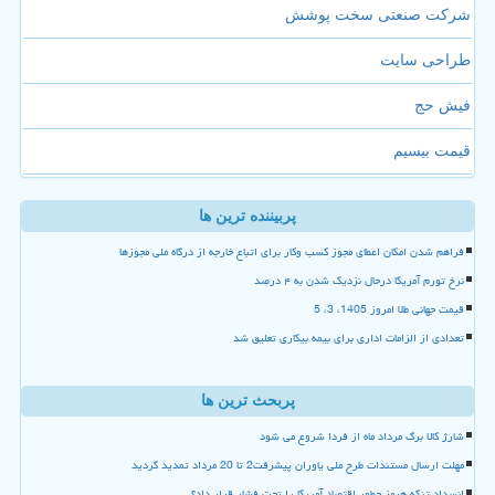
شرکت صنعتی سخت پوشش
طراحی سایت
فیش حج
قیمت بیسیم
پربیننده ترین ها
فراهم شدن امکان اعطای مجوز کسب وکار برای اتباع خارجه از درگاه ملی مجوزها
نرخ تورم آمریکا درحال نزدیک شدن به ۴ درصد
قیمت جهانی طلا امروز 1405، 3، 5
تعدادی از الزامات اداری برای بیمه بیکاری تعلیق شد
پربحث ترین ها
شارژ کالا برگ مرداد ماه از فردا شروع می شود
مهلت ارسال مستندات طرح ملی یاوران پیشرفت2 تا 20 مرداد تمدید گردید
انسداد تنگه هرمز چطور اقتصاد آمریکا را تحت فشار قرار داد؟