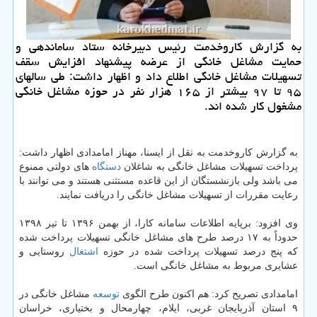
به گزارش كاروخدمت رئیس دبیرخانه ستاد ساماندهی و
حمایت مشاغل خانگی از عرضه پیشنهاد افزایش سقف
تسهیلات مشاغل خانگی اطلاع داد و اظهار داشت: طی سالهای
۹۵ تا ۹۷ بیشتر از ۱۶۵ هزار نفر در حوزه مشاغل خانگی
مشغول كار شده اند.
به گزارش كاروخدمت به نقل از ایسنا، مهناز امامدادی اظهار داشت:
پرداخت تسهیلات مشاغل خانگی به شاغلان
دستگاه
های دولتی ممنوع
می باشد ولی بازنشستگان از این قاعده مستثنی هستند و می توانند با
رعایت مقررات از تسهیلات مشاغل خانگی را دریافت نمایند.
وی افزود: برپایه اطلاعات سامانه كارا، از بهمن ۱۳۹۶ تا تیر ۱۳۹۸
حدوداً به ۱۷ درصد طرح های مشاغل خانگی تسهیلات پرداخت شده
كه پنج درصد تسهیلات پرداخت شده در حوزه
اشتغال
روستایی و
عشایری مربوط به مشاغل خانگی است.
امامدادی تصریح كرد: هم اكنون طرح الگوی
توسعه
مشاغل خانگی در
۹ استان آذربایجان غربی، ایلام، چهارمحال و بختیاری، خراسان