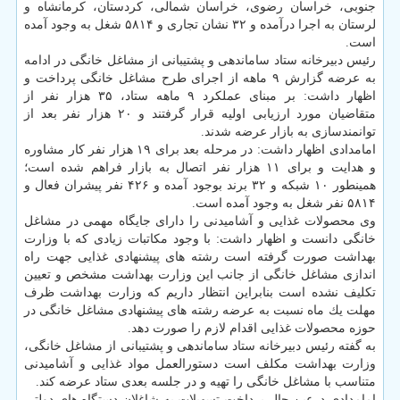
جنوبی، خراسان رضوی، خراسان شمالی، كردستان، كرمانشاه و
لرستان به اجرا درآمده و ۳۲ نشان تجاری و ۵۸۱۴ شغل به وجود آمده
است.
رئیس دبیرخانه ستاد ساماندهی و پشتیبانی از مشاغل خانگی در ادامه
به عرضه گزارش ۹ ماهه از اجرای طرح مشاغل خانگی پرداخت و
اظهار داشت: بر مبنای عملكرد ۹ ماهه ستاد، ۳۵ هزار نفر از
متقاضیان مورد ارزیابی اولیه قرار گرفتند و ۲۰ هزار نفر بعد از
توانمندسازی به بازار عرضه شدند.
امامدادی اظهار داشت: در مرحله بعد برای ۱۹ هزار نفر كار مشاوره
و هدایت و برای ۱۱ هزار نفر اتصال به بازار فراهم شده است؛
همینطور ۱۰ شبكه و ۳۲ برند بوجود آمده و ۴۲۶ نفر پیشران فعال و
۵۸۱۴ نفر شغل به وجود آمده است.
وی محصولات غذایی و آشامیدنی را دارای جایگاه مهمی در مشاغل
خانگی دانست و اظهار داشت: با وجود مكاتبات زیادی كه با وزارت
بهداشت صورت گرفته است رشته های پیشنهادی غذایی جهت راه
اندازی مشاغل خانگی از جانب این وزارت بهداشت مشخص و تعیین
تكلیف نشده است بنابراین انتظار داریم كه وزارت بهداشت ظرف
مهلت یك ماه نسبت به عرضه رشته های پیشنهادی مشاغل خانگی در
حوزه محصولات غذایی اقدام لازم را صورت دهد.
به گفته رئیس دبیرخانه ستاد ساماندهی و پشتیبانی از مشاغل خانگی،
وزارت بهداشت مكلف است دستورالعمل مواد غذایی و آشامیدنی
متناسب با مشاغل خانگی را تهیه و در جلسه بعدی ستاد عرضه كند.
امامدادی درعین حال پرداخت تسهیلات به شاغلان دستگاه های دولتی