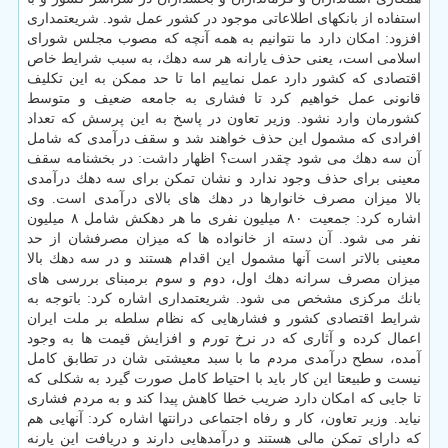
استفاده از بانكهای اطلاعاتی موجود در كشور عمل شود. شریعتمداری
افزود: امكان دارد ما نتوانیم به همه آنچه كه مصوب مجلس شورای
اسلامی است، یعنی حذف یارانه هر سه دهك، به سبب شرایط خاص
اقتصادی كه كشور دارد عمل نماییم اما تا حد ممكن به این تكلیف
قانونی عمل خواهیم كرد تا فشاری به جامعه ضعیف و متوسط
كشورمان وارد نشود. وزیر تعاون در پاسخ به این پرسش كه تعداد
افرادی كه مشمول این حذف خواهند شد و سقف درآمدی كه شامل
آن سه دهك می شود چقدر است؟ اظهار داشت: در بخشنامه سقف
معینی برای حذف وجود ندارد و نشان تمكن برای سه دهك درآمدی
بالا میزان مصرف خانوارها در دهك های بالای درآمدی است. وی
اشاره كرد: جمعیت ۸۰ میلیون نفری ما هر دهكش شامل ۸ میلیون
نفر می شود. آن دسته از خانواده ها كه میزان مصرفشان از حد
معینی بالاتر است آنها مشمول این اقدام هستند و در سه دهك بالا
میزان مصرف سرانه دهك اول، دوم و سوم برمبنای بررسی های
بانك مركزی مشخص می شود. شریعتمداری اشاره كرد: باتوجه به
شرایط اقتصادی كشور و فشارهایی كه نظام سلطه بر ملت ایران
اعمال كرده و آثاری كه در نرخ تورم و افزایش قیمت ها به وجود
آمده، سطح درآمدی مردم ما با سبد معیشتی شان در تطابق كامل
نیست و طبیعتا این كار باید با احتیاط كامل صورت گیرد به شكلی كه
تا جایی كه امكان دارد ضریب خطا كاهش پیدا كند و به مردم فشاری
نیاید. وزیر تعاون، كار و رفاه اجتماعی درانتها اشاره كرد: آنهایی هم
كه دارای تمكن مالی هستند و درآمدهایی دارند و دریافت این یارنه