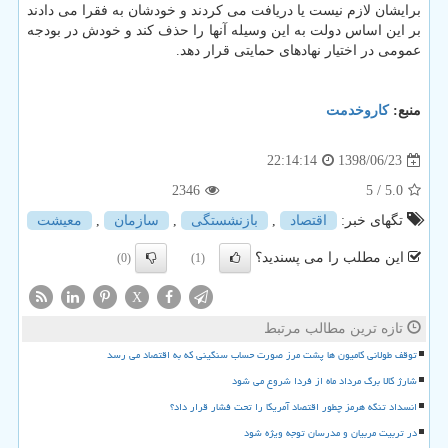
برایشان لازم نیست یا دریافت می كردند و خودشان به فقرا می دادند
بر این اساس دولت به این وسیله آنها را حذف كند و خودش در بودجه
عمومی در اختیار نهادهای حمایتی قرار دهد.
منبع:
كاروخدمت
1398/06/23
22:14:14
2346
/ 5
5.0
تگهای خبر:
اقتصاد
,
بازنشستگی
,
سازمان
,
معیشت
این مطلب را می پسندید؟
(0)
(1)
X
تازه ترین مطالب مرتبط
توقف طولانی کامیون ها پشت مرز صورت حساب سنگینی که به اقتصاد می رسد
شارژ کالا برگ مرداد ماه از فردا شروع می شود
انسداد تنگه هرمز چطور اقتصاد آمریکا را تحت فشار قرار داد؟
در تربیت مربیان و مدرسان توجه ویژه شود