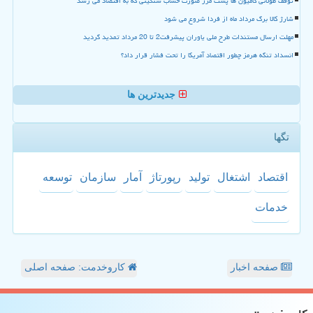
توقف طولانی کامیون ها پشت مرز صورت حساب سنگینی که به اقتصاد می رسد
شارژ کالا برگ مرداد ماه از فردا شروع می شود
مهلت ارسال مستندات طرح ملی یاوران پیشرفت2 تا 20 مرداد تمدید گردید
انسداد تنگه هرمز چطور اقتصاد آمریکا را تحت فشار قرار داد؟
جدیدترین ها
تگها
اقتصاد
اشتغال
تولید
رپورتاژ
آمار
سازمان
توسعه
خدمات
صفحه اخبار
کاروخدمت: صفحه اصلی