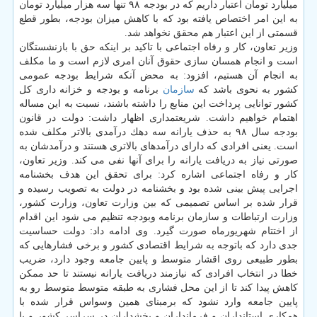
میلیارد تومان اعتبار داریم كه در بودجه ۹۸ تنها سه هزار میلیارد تومان
به این امر اختصاص یافته بود كه با كاهش میزان بودجه، بطور قطع
قسمتی از این اعتبار هم محقق نخواهد شد.
وزیر تعاون، كار و رفاه اجتماعی با تاكید بر اینكه حق با بازنشستگان
است و انجام همسان سازی حقوق آنان امری لازم است و ما مكلف
به انجام آن هستیم، افزود: به محض آنكه شرایط بودجه عمومی
كشور به نحوی باشد كه
سازمان
برنامه و بودجه و خزانه داری كل
كشور توانایی پرداخت این منابع را داشته باشند، نسبت به این مساله
اهتمام خواهیم داشت. شریعتمداری اظهار داشت: دولت در قانون
بودجه سال ۹۸ به حذف یارانه سه دهك درآمدی بالاتر مكلف شده
است. یعنی افرادی كه دارای درآمدهای بالاتری هستند و درآمدشان به
صورتی نیاز به دریافت یارانه را برای آنها نفی می كند. وزیر تعاون،
كار و رفاه اجتماعی اشاره كرد: برای تحقق این هدف بخشنامه
اجرایی پیش بینی شده بود و بخشنامه در دولت به تصویب رسیده و
قرار شده بر اساس تصمیمی كه بین وزارت تعاون، وزارت كشور،
وزارت ارتباطات و سازمان برنامه وبودجه تنظیم می شود این اقدام
از اختتام شهریورماه صورت گیرد. وی ادامه داد: دولت حساسیت
جدی دارد كه باتوجه به شرایط اقتصادی كشور و برخی فشارهایی كه
بطور طبیعی روی اقشار متوسط و پایین جامعه وجود دارد، ضریب
خطا در انتخاب افرادی كه نیازمند دریافت یارانه نیستند تا حد ممكن
كاهش پیدا كند تا از این محل فشاری به طبقه متوسط متوسط رو به
پایین جامعه وارد نشود كه برمبنای همین وسواس قرار شده با
همكاری استانداران و فرمانداران و بخشداران در سراسر كشور و با