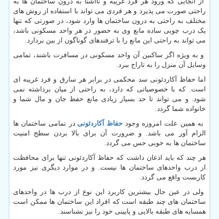
از آنجایی که ورود هر فرد غریبه و ناآشنا به درون ساختمان ها به
راحتی صورت می پذیرد و هر فردی می تواند با استفاده از روش های
مختلف به راحتی به درون ساختمان ها وارد شود، در صورتی که تنها
یک درب چوبی ساده مانع وی به حضور در هر واحد مسکونی باشد،
می تواند به راحتی این مانع را با ترفندهای گوناگون از بین بردارد.
و به ویژه اگر ساکنین آن واحد مسکونی در مسافرت باشند، تمامی
وسایل آن منزل را به تاراج ببرد.
اما حفاظ آکاردئونی سد محکمی در برابر هر سارق و فرد غریبه ای
است. که با خصوصیاتی که دارد، به راحتی از میان برداشته نمی
شود. و می تواند تا حد بسیار زیادی مانع حفظ جان و مال شما و
خانواده شما گردد.
به همین علت امروزه وجود
حفاظ آکاردئونی
در تمامی ساختمان ها
الزام آور می باشد. و ضرورت آن برای بالا بردن سطح امنیت
ساختمان ها به خوبی حس می گردد.
هر چند که باید اذعان داشت که حفاظ آکاردئونی تنها برای محافظت
از درب واحدهای ساختمان ها نیست. و در موارد دیگری نیز مورد
کاربست واقع می گردد.
ولی در عین حال بیشترین کاربرد این نوع از درب ها در واحدهای
ساختمان های چند طبقه است که افراد این ساختمان ها ممکن است
همسایه های طبقه بالایی و پایینی خود را نیز نشناسند.