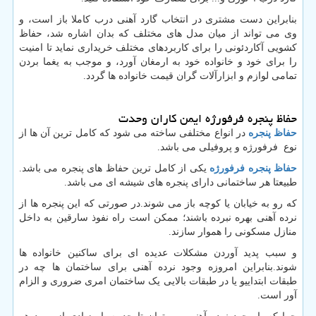
بنابراین دست مشتری در انتخاب گارد آهنی درب کاملا باز است، و
وی می تواند از میان مدل های مختلف که بدان اشاره شد، حفاظ
کشویی آکاردئونی را برای کاربردهای مختلف خریداری نماید تا امنیت
را برای خود و خانواده خود به ارمغان آورد، و موجب به یغما بردن
تمامی لوازم و ابزارآلات گران قیمت خانواده ها گردد.
حفاظ پنجره فرفورژه ایمن کاران وحدت
حفاظ پنجره
در انواع مختلفی ساخته می شود که کامل ترین آن ها از
نوع فرفورژه و پروفیلی می باشد.
حفاظ پنجره فرفورژه
یکی از کامل ترین حفاظ های پنجره می باشد.
طبیعتا هر ساختمانی دارای پنجره های شیشه ای می باشد.
که رو به خیابان یا کوچه باز می شوند.در صورتی که این پنجره ها از
نرده آهنی بهره نبرده باشند؛ ممکن است راه نفوذ سارقین به داخل
منازل مسکونی را هموار سازند.
و سبب پدید آوردن مشکلات عدیده ای برای ساکنین خانواده ها
شوند.بنابراین امروزه وجود نرده آهنی برای ساختمان ها چه در
طبقات ابتداییو یا در طبقات بالایی یک ساختمان امری ضروری و الزام
آور است.