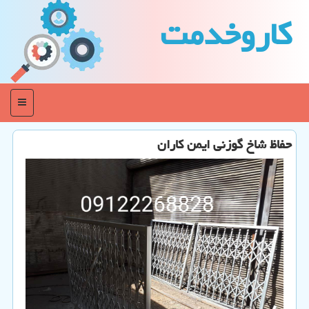
كاروخدمت
منو
حفاظ شاخ گوزنی ایمن كاران