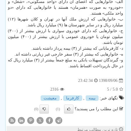
الف- خانوارهایی كه اعضای آن دارای «واحد مسكونی»، «شغل» و
«خودرو» به صورت «همزمان» هستند یا خانوارهایی كه دارای «دو
واحد ملكی» هستند.
ب- خانوارهایی كه ارزش ملك آنها در تهران و كلان شهرها (۱۲)
میلیارد ریال و در سایر شهرستان ها (۹) میلیارد ریال باشد.
ج- خانوارهایی كه دارای خودروی سواری با ارزش بیشتر از (۳۰۰)
میلیون تومان یا خودروی عمومی با ارزش بیشتر از (۴۰۰) میلیون
تومان باشند.
د- كارفرمایانی كه بیشتر از (۳) بیمه پرداز داشته باشند.
ه- خانوارهایی كه بیشتر از (۳) سفر خارجی غیر زیارتی داشته اند.
و- گیرندگان تسهیلات بانكی به مبلغ جمعاً بیشتر از (۳) میلیارد ریال كه
در حال بازپرداخت اقساط باشند.
1398/09/06
23:42:34
2316
/ 5
5.0
تگهای خبر:
بیمه
,
كارفرما
,
معیشت
این مطلب را می پسندید؟
(0)
(1)
X
تازه ترین مطالب مرتبط