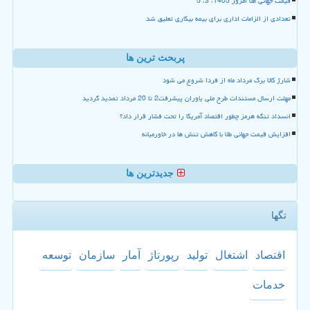
قیمت جهانی طلا امروز 1405، 3، 5
تعدادی از الزامات اداری برای بیمه بیکاری تعلیق شد
پربحث ترین ها
شارژ کالا برگ مرداد ماه از فردا شروع می شود
مهلت ارسال مستندات طرح ملی یاوران پیشرفت2 تا 20 مرداد تمدید گردید
انسداد تنگه هرمز چطور اقتصاد آمریکا را تحت فشار قرار داد؟
افزایش قیمت جهانی طلا با کاهش تنش ها در خاورمیانه
جدیدترین ها
تگها
اقتصاد
اشتغال
تولید
رپورتاژ
آمار
سازمان
توسعه
خدمات