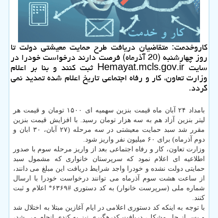
كاروخدمت: متقاضیان دریافت طرح حمایت معیشتی دولت تا
روز چهارشنبه (20 آذرماه) فرصت دارند درخواست خودرا در
سایت Hemayat.mcls.gov.ir ثبت كنند و بنا بر اعلام
وزارت تعاون، كار و رفاه اجتماعی تاریخ اعلام شده تمدید نمی
گردد.
بامداد ۲۴ آبان ماه قیمت بنزین سهمیه ای ۱۵۰۰ تومان و قیمت هر
لیتر بنزین آزاد هم به سه هزار تومان رسید. با افزایش قیمت بنزین
مقرر شد سبد حمایت معیشتی در سه مرحله (۲۷ آبان، ۳۰ ابان و
دوم آذرماه) برای ۶۰ میلیون نفر واریز شود.
وزارت تعاون، كار و رفاه اجتماعی بعد از واریز مرحله سوم با صدور
اطلاعیه ای اعلام نمود كه سرپرستان خانواری كه مشمول سبد
حمایتی دولت نشده و خودرا واجد شرایط دریافت این مبلغ می دانند،
از ساعت هشت سوم آذرماه می توانند درخواست خودرا با ارسال
شماره ملی (سرپرست خانوار) به كد دستوری #۶۳۶۹* اعلام و ثبت
كنند.
با توجه به اینكه كد دستوری اعلامی در ایام آغازین مبتلا به اختلال شد
و پس از حل مشكل، دریافت كدرهگیری نیز به كندی انجام می شد،