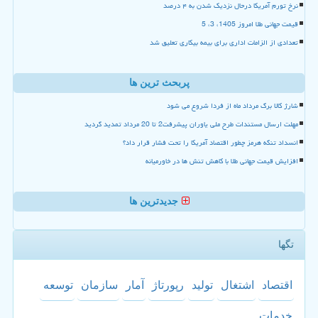
نرخ تورم آمریکا درحال نزدیک شدن به ۴ درصد
قیمت جهانی طلا امروز 1405، 3، 5
تعدادی از الزامات اداری برای بیمه بیکاری تعلیق شد
پربحث ترین ها
شارژ کالا برگ مرداد ماه از فردا شروع می شود
مهلت ارسال مستندات طرح ملی یاوران پیشرفت2 تا 20 مرداد تمدید گردید
انسداد تنگه هرمز چطور اقتصاد آمریکا را تحت فشار قرار داد؟
افزایش قیمت جهانی طلا با کاهش تنش ها در خاورمیانه
جدیدترین ها
تگها
اقتصاد
اشتغال
تولید
رپورتاژ
آمار
سازمان
توسعه
خدمات