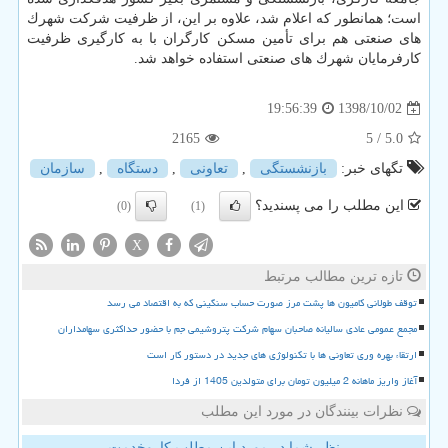
است؛ همانطور كه اعلام شد، علاوه بر این، از ظرفیت شركت شهرك
های صنعتی هم برای تأمین مسكن كارگران با به كارگیری ظرفیت
كارفرمایان شهرك های صنعتی استفاده خواهد شد.
1398/10/02
19:56:39
2165
/ 5
5.0
تگهای خبر:
بازنشستگی
,
تعاونی
,
دستگاه
,
سازمان
این مطلب را می پسندید؟
(0)
(1)
X
تازه ترین مطالب مرتبط
توقف طولانی کامیون ها پشت مرز صورت حساب سنگینی که به اقتصاد می رسد
مجمع عمومی عادی سالیانه صاحبان سهام شرکت پتروشیمی جم با حضور حداکثری سهامداران
ارتقاء بهره وری تعاونی ها با تکنولوژی های جدید در دستور کار است
آغاز واریز ماهانه 2 میلیون تومان برای متولدین 1405 از فردا
نظرات بینندگان در مورد این مطلب
نظر شما در مورد این مطلب کاروخدمت