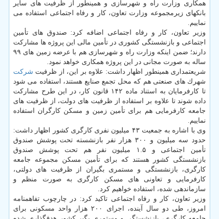
همكاری وزارت راه و شهرسازی و همینطور از ظرفیت های سایر
بانكهای زیرمجموعه وزارت تعاون، كار و رفاه اجتماعی استفاده می
نماییم.
وزیر تعاون، كار و رفاه اجتماعی اضافه كرد: صندوق های تأمین
اجتماعی و بازنشستگی كشوری در تأمین مالی این پروژه ها مشاركت
دارند؛ ضمن اینكه وزارت راه و شهرسازی هم با عرضه زمین های ۹۹
ساله به صورت مجانی در این پروژه همكاری خواهد نمود.
شریعتمداری همینطور اظهار داشت: علاوه بر این، از ظرفیت
شركت
شهرك های صنعتی هم كه محل تجمع صنایع هستند، استفاده می شود
تا كارفرمایان به استناد ماده ۱۴۲ قانون كار، در این طرح مشاركت
داده شوند تا علاوه بر استفاده از ظرفیت های دولت، از ظرفیت های
جامعه كارفرمایی هم برای تأمین زمین و مسكن كارگران استفاده
نماییم.
وی با اشاره به جمعیت ۴۳ میلیون نفری كارگری كشور اظهار داشت:
حدود سه میلیون و ۳۰۰ هزار نفر بازنشسته تحت پوشش صندوق
تأمین اجتماعی و ۱.۵ میلیون نفر هم تحت پوشش صندوق
بازنشستگی كشور هستند كه برای تأمین مسكن مجموعه جامعه
كارگری، بازنشستگی و مستمری بگیران از ظرفیت های دولتی،
كارفرمایی و تعاونی های مسكن كارگری به صورت منظم و
سازماندهی شده، استفاده خواهیم كرد.
وزیر تعاون، كار و رفاه اجتماعی تاكید كرد: در چارچوب تفاهمنامه
امروز، طی دو سال آینده، اجرای ۲۰۰ هزار واحد مسكونی برای
جامعه كارگری، بازنشستگی و مستمری بگیر كشور هدفگذاری شده