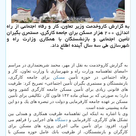
به گزارش كاروخدمت وزیر تعاون، كار و رفاه اجتماعی از راه
اندازی ۲۰۰ هزار مسكن برای جامعه كارگری، مستمری بگیران
تأمین اجتماعی و بازنشستگان با همكاری وزارت راه و
شهرسازی طی سه سال آینده اطلاع داد.
به گزارش كاروخدمت به نقل از مهر، محمد شریعتمداری در مراسم
«امضای تفاهمنامه وزارت راه و شهرسازی با وزارت تعاون، كار و
رفاه اجتماعی در حوزه تأمین
مسكن
برای جامعه كارگری،
بازنشستگان و مستمری بگیران تأمین اجتماعی» تصریح كرد: ظرفیت
های قانونی زیادی برای تأمین مسكن جامعه كارگری كشور وجود
دارد؛ به صورتی كه بر مبنای ماده ۱۴۲ قانون كار، تكالیفی برای تأمین
مسكن بر عهده جامعه كارفرمایی و دولت در تبصره های یك و دو این
ماده پیشبینی شده است.
وی با اشاره به اینكه این تفاهمنامه ظرفیت همكاری و همدلی بین
تشكل های كارگری، كارفرمایی و
دستگاه
های اجرایی را فراهم می
آورد، افزود: برای تأمین مالی اجرای پروژه های مسكن برای
كارگران و بازنشستگان، از ظرفیت بانك عامل حوزه مسكن با