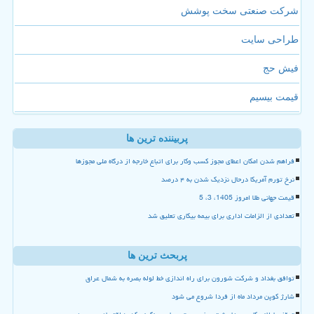
شرکت صنعتی سخت پوشش
طراحی سایت
فیش حج
قیمت بیسیم
پربیننده ترین ها
فراهم شدن امکان اعطای مجوز کسب وکار برای اتباع خارجه از درگاه ملی مجوزها
نرخ تورم آمریکا درحال نزدیک شدن به ۴ درصد
قیمت جهانی طلا امروز 1405، 3، 5
تعدادی از الزامات اداری برای بیمه بیکاری تعلیق شد
پربحث ترین ها
توافق بغداد و شرکت شورون برای راه اندازی خط لوله بصره به شمال عراق
شارژ کوپن مرداد ماه از فردا شروع می شود