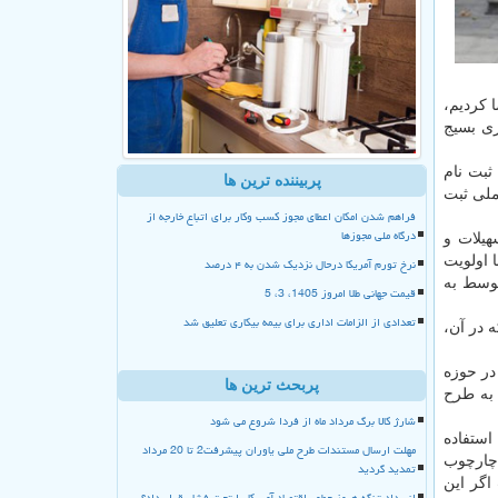
 كردیم،
ری بسیج
هزار متقاضی در این طرح ثبت نام
پربیننده ترین ها
 این برنامه ملی ثبت
فراهم شدن امکان اعطای مجوز کسب وکار برای اتباع خارجه از
درگاه ملی مجوزها
هیلات و
 اولویت
نرخ تورم آمریکا درحال نزدیک شدن به ۴ درصد
نی قرار می گیرند و دهك های ۴ تا ۷ كه اقشار متوسط به
قیمت جهانی طلا امروز 1405، 3، 5
تعدادی از الزامات اداری برای بیمه بیکاری تعلیق شد
 در آن،
در حوزه
پربحث ترین ها
 به طرح
شارژ کالا برگ مرداد ماه از فردا شروع می شود
استفاده
مهلت ارسال مستندات طرح ملی یاوران پیشرفت2 تا 20 مرداد
 چارچوب
تمدید گردید
اگر این
انسداد تنگه هرمز چطور اقتصاد آمریکا را تحت فشار قرار داد؟