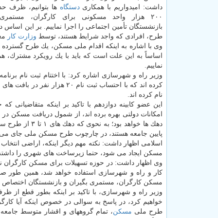
داشت: امیدواریم با همكاری
دستگاه
۲۰۰ هزار واحد مسكونی برای كارگران، مستمری
بازنشستگان تأمین اجتماعی را اجرا نماییم. بر این اساس د
طرح، افرادی كه واجد شرایط هستند، توسط
وزارت كار
معر
وی با اشاره به اینكه اقدام ملی مسكن، یك طرح گسترده اس
اساساً به این علت است كه باید با یك رویكرد مشترك، ه
نماییم.
نام كرده اند.
این عضو كابینه دوازدهم با تاكید بر اینكه متقاضیانی 
امكانات دولتی بهره برده اند، از شمول دریافت مسكن در 
پایین جامعه هستند، در چارچوب طرح مسكن ملی جای می گ
اسلامی اظهار داشت: نكته مهم دیگر اینكه، اراضی انتخاب
مسكن ایجاد می شود، حتما زیرساخت های شهری را داشته 
وی اظهار داشت: در حوزه تسهیلات برای مسكن كارگران نیز
كار و راه و شهرسازی استفاده خواهد شد، همین طور صن
مسكن كارگران، مستمری بگیران و بازنشستگان اختصاص م
وزیر راه و شهرسازی، با تاكید بر اینكه بطور قطع از ظر
خواهیم كرد، در پاسخ به سوالی در خصوص اینكه آیا كار
طرح ملی
مسكن
، تمام گروههای و اقشار متوسط جامعه م