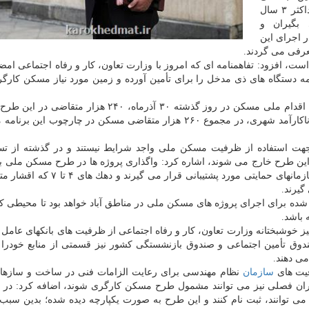
ها بتوانیم، ظرف حداكثر ۳ سال
 بگیران و
ر اجرای این
فی می گردند.
ت، افزود: تفاهمنامه ای كه امروز با وزارت تعاون، كار و رفاه اجتماعی امضا
مه دستگاه های ذی مدخل را برای تأمین آورده و زمین مورد نیاز مسكن كارگ
وزیر راه و شهرسازی اشاره كرد: با اختتام ثبت نام برنامه اقدام ملی مسكن در روز گذشته ۳۰ آذرماه، ۲۴۰ 
كرده اند كه با احتساب ثبت نام ۲۰ هزار نفر در بافت های ناكارآمد شهری، در مجموع ۲۶۰ هزار متقاضی مسكن در چارچوب
كه جهت استفاده از ظرفیت مسكن ملی واجد شرایط نیستند و در گذشته از تس
این طرح خارج می شوند، اشاره كرد: واگذاری پروژه ها در طرح مسكن ملی با
دهك ها خواهد بود؛ به نحوی كه دهك های ۱ تا ۳ از طرح سازمانهای حمایتی مورد پشتیبا
یرند.
 شده برای اجرای پروژه های مسكن ملی در مناطق آباد خواهد بود تا محیطی كه
باشد.
 خوشبختانه وزارت تعاون، كار و رفاه اجتماعی از ظرفیت های بانكهای عامل 
دوق تأمین اجتماعی و صندوق بازنشستگی كشور نیز قسمتی از منابع خودرا
ی دهند.
فیت های
سازمان
نظام مهندسی برای رعایت الزامات فنی در ساخت و سازها 
گران فصلی نیز می توانند مشمول طرح مسكن كارگری شوند، اضافه كرد: در
ی توانند، ثبت نام كنند و این طرح به صورت یكپارچه دیده شده؛ بدین سبب 