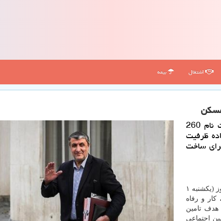
اشتغال
بیمه
كاروخدمت: وزیر راه و شهرسازی با اشاره به ثبت نام 260
اده ظرفیت
برای ساخت
به گزارش كاروخدمت به نقل از مهر، محمد اسلامی، امروز (یكشنبه ۱
 كار و رفاه
 هدف تامین
ین اجتماعی