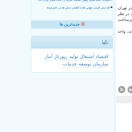
افزایش قیمت جهانی طلا با کاهش تنش ها در خاورمیانه
ر تهران
اید در نظر
زیرساخت
جدیدترین ها
د، واجد
تگها
اقتصاد
اشتغال
تولید
رپورتاژ
آمار
سازمان
توسعه
خدمات