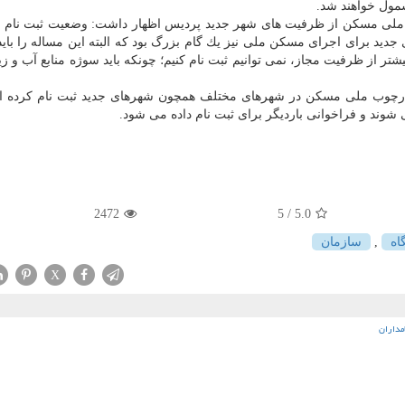
مول خواهند شد.
ام ملی مسكن از ظرفیت های شهر جدید پردیس اظهار داشت: وضعیت ثبت نام د
ی ۷۰ هزار واحد در شهرهای جدید برای اجرای مسكن ملی نیز یك گام بزرگ بود كه البته این مساله را ب
 از ظرفیت مجاز، نمی توانیم ثبت نام كنیم؛ چونكه باید سوژه منابع آب و 
چارچوب ملی مسكن در شهرهای مختلف همچون شهرهای جدید ثبت نام كرده ان
شوند و فراخوانی باردیگر برای ثبت نام داده می شود.
2472
/ 5
5.0
اه
,
سازمان
X
مداران