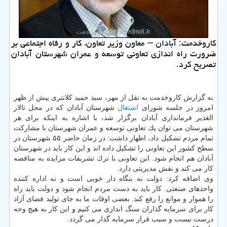
كاروخدمت: آبادان – معاون وزیر تعاون، كار و رفاه اجتماعی بر
ضرورت راه اندازی تعاونی توسعه و عمران شهرستان آبادان
تصریح كرد.
به گزارش كاروخدمت به نقل از مهر، سید حمید كلانتری پیش از ظهر
امروز در جلسه شورای
اشتغال
شهرستان آبادان كه در محل تالار
الغدیر فرمانداری آبادان برگزار شد، با اشاره به اینكه برای هر
شهرستان می توان یك تعاونی توسعه و عمران شهرستان با مشاركت
تمام مردم تشكیل داد، اظهار داشت: در زمان حاضر ۵۵ شهرستان در
سطح كشور این تعاونی را تشكیل داده اند و این كار باید در شهرستان
آبادان هم انجام شود. این تعاونی با ترك تشریفات مزایده به مناقصه
كار می كند و نقش مدیریتی دارد.
وی اضافه كرد: دولت نه بنگاه دار خوبی است و نه اداره كننده
واحدهای صنعتی. كار باید به دست مردم انجام شود و دولت باید راه
را هموار و موانع را رفع كند. بعضی اوقات ما به جای تولید فضای آزاد
كار برای سرمایه گذاران سنگ اندازی می كنیم و این كار به هیچ وجه
درست نیست و سبب فرار سرمایه گذار می گردد.