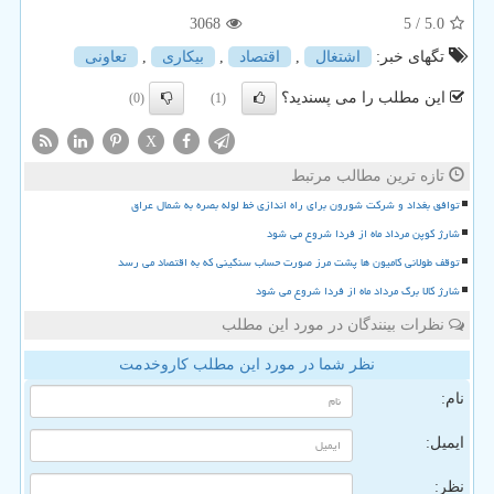
3068
/ 5
5.0
تگهای خبر:
اشتغال
,
اقتصاد
,
بیكاری
,
تعاونی
این مطلب را می پسندید؟
(0)
(1)
X
تازه ترین مطالب مرتبط
توافق بغداد و شرکت شورون برای راه اندازی خط لوله بصره به شمال عراق
شارژ کوپن مرداد ماه از فردا شروع می شود
توقف طولانی کامیون ها پشت مرز صورت حساب سنگینی که به اقتصاد می رسد
شارژ کالا برگ مرداد ماه از فردا شروع می شود
نظرات بینندگان در مورد این مطلب
نظر شما در مورد این مطلب کاروخدمت
نام:
ایمیل:
نظر: