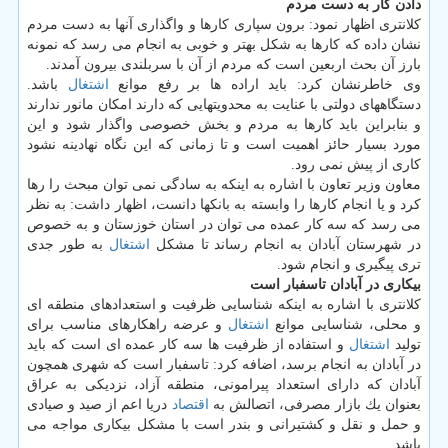
دادن كار به دست مردم
كلانتری اظهار نمود: برون سپاری كارها و واگذاری آنها به دست مردم
نشان داده كه كارها به شكل بهتر و خوبی به انجام می رسد كه نمونه
بارز آن بحث اربعین است كه مردم از آن با سربلندی بیرون آمدند.
وی خاطرنشان كرد: باید اراده ها بر رفع موانع
اشتغال
باشد.
دستگاههای دولتی با عنایت به محدویتهایی كه دارند امكان مانور ندارند
و بنابراین باید كارها به مردم و بخش خصوصی واگذار شود و این
مورد بسیار حائز اهمیت است و تا زمانی كه این نگاه نهادینه نشود
كاری از پیش نمی رود.
معاون وزیر تعاون با اشاره به اینكه به سادگی نمی توان مبحث را رها
كرد و یا انجام كارها را وابسته به بانكها دانست، اظهار داشت: به نظر
می رسد كه سه كار عمده می توان در استان خوزستان و به خصوص
در شهرستان آبادان به انجام رساند تا مشكل
اشتغال
به طور جدی
تری پیگیری و انجام شود.
بیكاری در آبادان تاسفبار است
كلانتری با اشاره به اینكه شناسایی ظرفیت و استعدادهای منطقه ای
و محلی، شناسایی موانع
اشتغال
و عرضه راهكارهای مناسب برای
تولید
اشتغال
و استفاده از ظرفیت ها سه كار عمده ای است كه باید
در آبادان به انجام برسد، اضافه كرد: تاسفبار است كه شهری همچون
آبادان كه دارای استعداد پیرامونی، منطقه آزاد، نزدیكی به عراق
بعنوان یك بازار مصرفی، اتصالش به
اقتصاد
دریا اعم از صید و صیادی
و حمل و نقل و كشتیرانی و بندر است با مشكل بیكاری مواجه می
باشد.