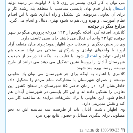
می توان با كار كردن بیشتر بر روی ۵ یا ۶ اولویت در زمینه تولید
اشتغال
پایدار قدم نهاد، بایستی متناسب با منطقه یك رشته كار و
برای آن تعاونی مربوطه اش تشكیل و راه اندازی شود با این اقدام
نظام آموزشی و بهره وری هم به شیوه بهتری دنبال و انجام می گیرد.
مزارع میگو در چوئبده
كلانتری اضافه كرد: اینكه بگوییم از ۱۲۳ مزرعه پرورش میگو در شهر
چوئبده تنها ۲۳ واحد آن فعال می باشند جای بسی تاسف دارد.
وی در بخش دیگری از سخنان خود اظهار نمود: پیوند میان منطقه آزاد
اروند با واحدهای تولیدی و شركتهای صنعتی می تواند سبب هم
افزایی، تولید و
اشتغال
شود. با عنایت به اینكه ۱۶ درصد از جمعیت
شهرستان آبادان را روستا نشین تشكیل می دهند می توانند از طرح
توسعه روستا بهره مند شوند.
كلانتری با اشاره به اینكه برای هر شهرستان می توان یك تعاونی
توسعه و عمران شهرستان با مشاركت تمام مردم را تشكیل داد،
خاطرنشان كرد: در زمان حاضر ۵۵ شهرستان در سطح كشور این
تعاونی را تشكیل داده اند و این كار بایستی در شهرستان آبادان هم
انجام شود، این تعاونی با ترك تشریفات مزایده به مناقصه كار می
كند و نقش مدیریتی دارد.
وی اظهار داشت: آبادان باید از ظرفیت سه نماینده اش به نحو
مطلوبی برای پیگیری مسائل و حصول نتایج بهره ببرد.
1396/09/23
12:42:36