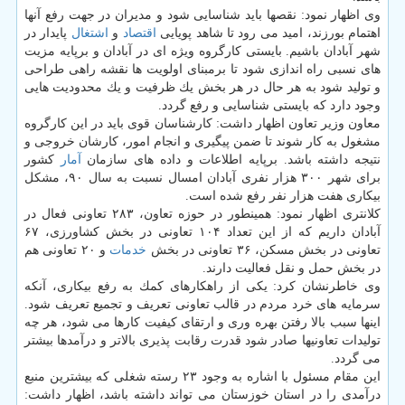
وی اظهار نمود: نقصها باید شناسایی شود و مدیران در جهت رفع آنها
اهتمام بورزند، امید می رود تا شاهد پویایی
اقتصاد
و
اشتغال
پایدار در
شهر آبادان باشیم. بایستی كارگروه ویژه ای در آبادان و برپایه مزیت
های نسبی راه اندازی شود تا برمبنای اولویت ها نقشه راهی طراحی
و تولید شود به هر حال در هر بخش یك ظرفیت و یك محدودیت هایی
وجود دارد كه بایستی شناسایی و رفع گردد.
معاون وزیر تعاون اظهار داشت: كارشناسان قوی باید در این كارگروه
مشغول به كار شوند تا ضمن پیگیری و انجام امور، كارشان خروجی و
نتیجه داشته باشد. برپایه اطلاعات و داده های سازمان
آمار
كشور
برای شهر ۳۰۰ هزار نفری آبادان امسال نسبت به سال ۹۰، مشكل
بیكاری هفت هزار نفر رفع شده است.
كلانتری اظهار نمود: همینطور در حوزه تعاون، ۲۸۳ تعاونی فعال در
آبادان داریم كه از این تعداد ۱۰۴ تعاونی در بخش كشاورزی، ۶۷
تعاونی در بخش مسكن، ۳۶ تعاونی در بخش
خدمات
و ۲۰ تعاونی هم
در بخش حمل و نقل فعالیت دارند.
وی خاطرنشان كرد: یكی از راهكارهای كمك به رفع بیكاری، آنكه
سرمایه های خرد مردم در قالب تعاونی تعریف و تجمیع تعریف شود.
اینها سبب بالا رفتن بهره وری و ارتقای كیفیت كارها می شود، هر چه
تولیدات تعاونیها صادر شود قدرت رقابت پذیری بالاتر و درآمدها بیشتر
می گردد.
این مقام مسئول با اشاره به وجود ۲۳ رسته شغلی كه بیشترین منبع
درآمدی را در استان خوزستان می تواند داشته باشد، اظهار داشت: