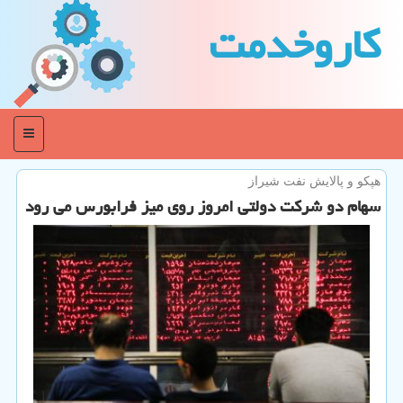
كاروخدمت
منو
هپكو و پالایش نفت شیراز
سهام دو شركت دولتی امروز روی میز فرابورس می رود