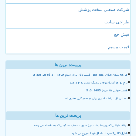
شرکت صنعتی سخت پوشش
طراحی سایت
فیش حج
قیمت بیسیم
پربیننده ترین ها
فراهم شدن امکان اعطای مجوز کسب وکار برای اتباع خارجه از درگاه ملی مجوزها
نرخ تورم آمریکا درحال نزدیک شدن به ۴ درصد
قیمت جهانی طلا امروز 1405، 3، 5
تعدادی از الزامات اداری برای بیمه بیکاری تعلیق شد
پربحث ترین ها
توقف طولانی کامیون ها پشت مرز صورت حساب سنگینی که به اقتصاد می رسد
شارژ کالا برگ مرداد ماه از فردا شروع می شود