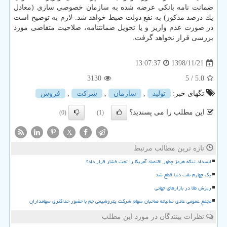
ضمانت نامه بانكی عرضه شده به سازمان خصوصی سازی (معادل
یك درصد مذكور) به نفع دولت ضبط خواهد شد. لازم به توضیح است
در صورت عدم واریز و یا تحویل ضمانتنامه، صلاحیت متقاضی مورد
بررسی قرار نخواهد گرفت.
1398/11/21
13:07:37
3130
/ 5
5.0
تگهای خبر:
تولید
,
سازمان
,
شركت
,
فروش
این مطلب را می پسندید؟
(0)
(1)
X
تازه ترین مطالب مرتبط
انسداد تنگه هرمز چطور اقتصاد آمریکا را تحت فشار قرار داد؟
یک چهارم نفت دنیا قطع شد
ریزش طلا در بازارهای جهانی
مجمع عمومی عادی سالیانه صاحبان سهام شرکت پتروشیمی جم با حضور حداکثری سهامداران
نظرات بینندگان در مورد این مطلب