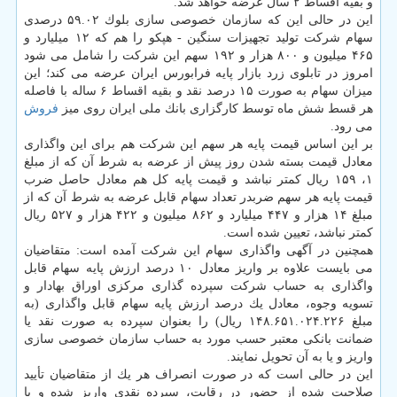
و بقیه اقساط ۲ سال عرضه خواهد شد.
این در حالی این كه سازمان خصوصی سازی بلوك ۵۹.۰۲ درصدی
سهام شركت تولید تجهیزات سنگین - هپكو را هم كه ۱۲ میلیارد و
۴۶۵ میلیون و ۸۰۰ هزار و ۱۹۲ سهم این شركت را شامل می شود
امروز در تابلوی زرد بازار پایه فرابورس ایران عرضه می كند؛ این
میزان سهام به صورت ۱۵ درصد نقد و بقیه اقساط ۶ ساله با فاصله
هر قسط شش ماه توسط كارگزاری بانك ملی ایران روی میز
فروش
می رود.
بر این اساس قیمت پایه هر سهم این شركت هم برای این واگذاری
معادل قیمت بسته شدن روز پیش از عرضه به شرط آن كه از مبلغ
۱، ۱۵۹ ریال كمتر نباشد و قیمت پایه كل هم معادل حاصل ضرب
قیمت پایه هر سهم ضربدر تعداد سهام قابل عرضه به شرط آن كه از
مبلغ ۱۴ هزار و ۴۴۷ میلیارد و ۸۶۲ میلیون و ۴۲۲ هزار و ۵۲۷ ریال
كمتر نباشد، تعیین شده است.
همچنین در آگهی واگذاری سهام این شركت آمده است: متقاضیان
می بایست علاوه بر واریز معادل ۱۰ درصد ارزش پایه سهام قابل
واگذاری به حساب شركت سپرده گذاری مركزی اوراق بهادار و
تسویه وجوه، معادل یك درصد ارزش پایه سهام قابل واگذاری (به
مبلغ ۱۴۸.۶۵۱.۰۲۴.۲۲۶ ریال) را بعنوان سپرده به صورت نقد یا
ضمانت بانكی معتبر حسب مورد به حساب سازمان خصوصی سازی
واریز و یا به آن تحویل نمایند.
این در حالی است كه در صورت انصراف هر یك از متقاضیان تأیید
صلاحیت شده از حضور در رقابت، سپرده نقدی واریز شده و یا