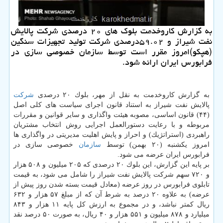
به گزارش كاروخدمت بلوك های ۲۰ درصدی شركت پالایش
نفت شیراز و ۵۹.۰۲درصدی شركت تولید تجهیزات سنگین
(هپكو)امروز مقرر است توسط سازمان خصوصی سازی در
فرابورس ایران ارائه شود.
به گزارش كاروخدمت به نقل از مهر، بلوك ۲۰ درصدی
شركت
پالایش نفت شیراز به استناد قانون اجرای سیاست های كلی اصل
(۴۴) قانون اساسی، مصوبه هیئت واگذاری و سایر قوانین و مقررات
مربوطه و با رعایت دستورالعمل اجرایی روش انتخاب مشتریان
راهبردی (استراتژیك) و احراز و پایش اهلیت مدیریتی در واگذاری ها
امروز یكشنبه (۲۰ بهمن) توسط
سازمان
خصوصی سازی در
فرابورس ایران عرضه می شود.
بر پایه این گزارش، این بلوك ۲۰ درصدی كه ۲۰۵ میلیون و ۵۰۸ هزار
و ۷۲۰ سهم شركت پالایش نفت شیراز را شامل می شود، به قیمت
تابلوی فرابورس در روز عرضه (معادل قیمت بسته شدن روز پیش از
عرضه) به علاوه ۲۰ درصد به شرط آن كه از مبلغ ۵۷ هزار و ۶۳۲
ریال كمتر نباشد، و در مجموع به ارزش كل پایه ۱۱ هزار و ۸۴۳
میلیارد و ۸۷۸ میلیون و ۵۵۱ هزار و ۴۰ ریال، به صورت ۵۰ درصد نقد