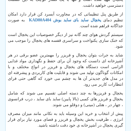
دسترسی خواهید داشت.
از طریق پنل تنظیماتی که در مجاورت آبسرد کن قرار دارد امکان
تنظیم دمای
یخچال ساید بای ساید بوش
KAD80A404
به صورت
جداگانه فراهم شده است.
سیستم گردش هوای چند گانه نیز از دیگر خصوصیات این یخچال است
که خنک سازی یکنواخت و سراسری قفسه های یخچال را موجب می
شود.
شاید به جرات بتوان یخچال و فریزر را مهمترین عضو برقی در هر
آشپزخانه ای دانست که وجود آن برای حفظ و نگهداری مواد غذایی
الزامی است دستگاه های یخچال و فریزر در انواع مختلف و با
امکانات گوناگون تولید می شوند و قابلیت های کاربردی و پیشرفته ای
در مدل های جدیدتر آن ها به چشم می خورد که گاهی حتی فرای
انتظارات کاربر می رود.
یخچال و فریزرها به چند دسته اصلی تقسیم می شوند که شامل
یخچال و فریزر های کمبی (بالا پایین) ساید بای ساید ، درب فرانسوی
، چهار در ، هتلی (مینی) و دوقلو می شوند.
پیش از انتخاب و خرید این وسیله باید به نکاتی مانند میزان مصرف
انرژی ، ظرفیت بخش یخچال و فریزر و فضای مورد نیاز برای قرار
گیری یخچال در آشپزخانه ی خود دقت داشته باشید.