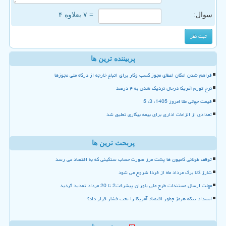
سوال:
= ۷ بعلاوه ۴
پربیننده ترین ها
فراهم شدن امکان اعطای مجوز کسب وکار برای اتباع خارجه از درگاه ملی مجوزها
نرخ تورم آمریکا درحال نزدیک شدن به ۴ درصد
قیمت جهانی طلا امروز 1405، 3، 5
تعدادی از الزامات اداری برای بیمه بیکاری تعلیق شد
پربحث ترین ها
توقف طولانی کامیون ها پشت مرز صورت حساب سنگینی که به اقتصاد می رسد
شارژ کالا برگ مرداد ماه از فردا شروع می شود
مهلت ارسال مستندات طرح ملی یاوران پیشرفت2 تا 20 مرداد تمدید گردید
انسداد تنگه هرمز چطور اقتصاد آمریکا را تحت فشار قرار داد؟