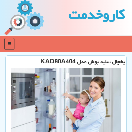
كاروخدمت
منو
یخچال ساید بوش مدل KAD80A404