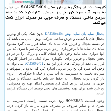
كاروخدمت: از ویژگی های بارز مدل KAD80A404 می توان
به وجود آب سرد كن یخ ریز بیرونی اشاره كرد كه به حفظ
سرمای داخلی دستگاه و صرفه جویی در مصرف انرژی كمك
می كند.
یخچال ساید بای ساید بوش
KAD80A404
بدون شک یکی از بهترین
یخچال های با کیفیت و خوش ساخت شرکت بوش آلمان می باشد که
در دسته یخچال و فریزر های ساید بای ساید قرار می گیرد معمولا
ساید بای ساید ها با برخورداری از دو درب بزرگ سر تا سری که بین
انها دیواری تیغه مانند وجود دارد فضای کامل و بزرگ را در هر دو
بخش یخچال و فریزر برای نگهداری مواد غذایی در اختیار کاربران
قرار می دهد. از ویژگی های بارز این مدل
KAD80A404
می توان به
وجود آب سرد کن یخ ریز بیرونی اشاره کرد که علاوه بر سهولت و
سرعت بخشی به دسترسی به آب سرد و خنک با جلوگیری از لزوم
باز کردن درب یخچال ، به حفظ سرمای داخلی دستگاه و صرفه
جویی در مصرف انرژی کمک کرد همچنین امکان تهیه یخ معمولی ،
یخ خرد شده برای تهیه نوشیدنی های یخی توسط این دستگاه فراهم
است.
وجود قسمت HOMEBAR روی درب سمت راست دسترسی به
بطری ها و سایر ظروف پر مصرف بدون نیاز به باز کردن درب
یخچال مهیا شده است و تنها با یک فشار کوچک به این قسمت